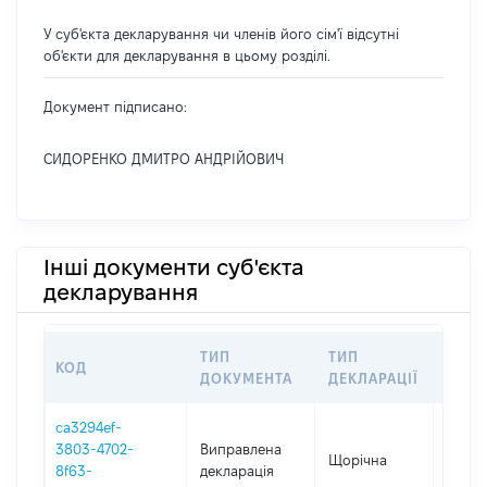
У суб'єкта декларування чи членів його сім'ї відсутні
об'єкти для декларування в цьому розділі.
Документ підписано:
СИДОРЕНКО ДМИТРО АНДРІЙОВИЧ
Інші документи суб'єкта
декларування
ТИП
ТИП
КОД
ПЕРІ
ДОКУМЕНТА
ДЕКЛАРАЦІЇ
ca3294ef-
3803-4702-
Виправлена
Щорічна
2020
8f63-
декларація