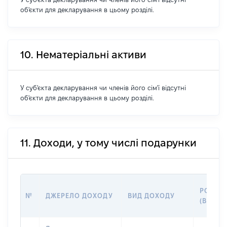
об'єкти для декларування в цьому розділі.
10. Нематеріальні активи
У суб'єкта декларування чи членів його сім'ї відсутні
об'єкти для декларування в цьому розділі.
11. Доходи, у тому числі подарунки
РОЗМІ
№
ДЖЕРЕЛО ДОХОДУ
ВИД ДОХОДУ
(ВАРТІ