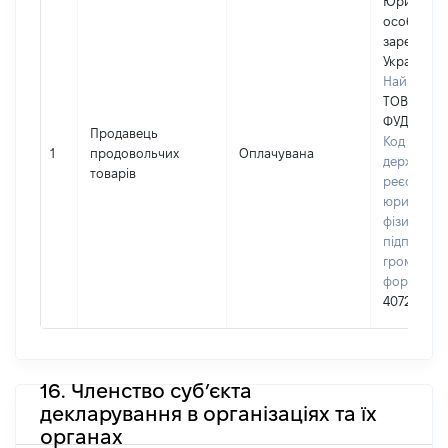
Юридичн
особа,
зареєстро
Україні
Найменув
ТОВ "СІЛ
ФУД"
Продавець
Код в Єди
1
продовольчих
Оплачувана
державно
товарів
реєстрі
юридичних
фізичних о
підприємц
громадськ
формуван
40720198
16. Членство суб’єкта
декларування в організаціях та їх
органах