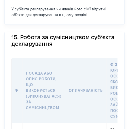
У суб'єкта декларування чи членів його сім'ї відсутні
об'єкти для декларування в цьому розділі.
15. Робота за сумісництвом суб’єкта
декларування
ФІЗИЧНА
ЮРИДИЧ
ПОСАДА АБО
ОСОБА, 
ОПИС РОБОТИ,
ЯКОЇ
ЩО
ВИКОНУ
№
ВИКОНУЄТЬСЯ
ОПЛАЧУВАНІСТЬ
РОБОТА (
(ВИКОНУВАЛАСЯ)
ОСОБА
ЗА
ЗАЙМАЛ
СУМІСНИЦТВОМ
ПОСАДУ 
СУМІСН