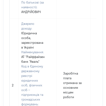
По батькові (за
наявності):
АНДРІЙОВИЧ
Джерело
доходу:
Юридична
особа,
зареєстрована
в Україні
Найменування:
АТ "Райффайзен
банк "Аваль"
Код в Єдиному
державному
Заробітна
реєстрі
плата
юридичних
отримана за
2
осіб, фізичних
13456
основним
осіб –
місцем
підприємців та
роботи
громадських
формувань: