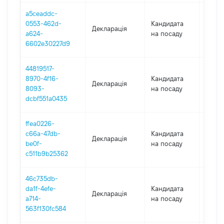
a5ceaddc-
0553-462d-
Кандидата
Декларація
2018
a624-
на посаду
6602e30227d9
44819517-
8970-4f16-
Кандидата
Декларація
2017
8093-
на посаду
dcbf551a0435
ffea0226-
c66a-47db-
Кандидата
Декларація
2017
be0f-
на посаду
c511b9b25362
46c735db-
da1f-4efe-
Кандидата
Декларація
2017
a714-
на посаду
563f130fc584