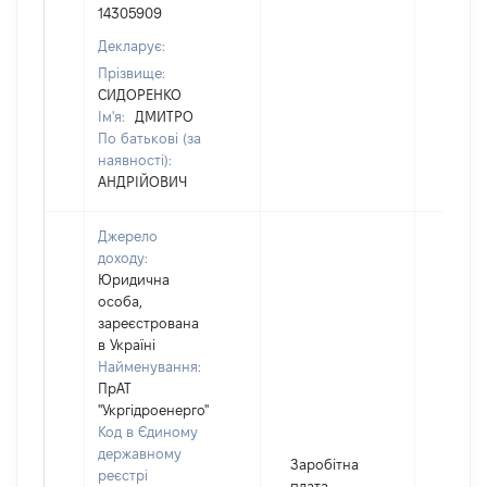
14305909
Декларує:
Прізвище:
СИДОРЕНКО
Ім'я:
ДМИТРО
По батькові (за
наявності):
АНДРІЙОВИЧ
Джерело
доходу:
Юридична
особа,
зареєстрована
в Україні
Найменування:
ПрАТ
"Укргідроенерго"
Код в Єдиному
державному
Заробітна
реєстрі
плата