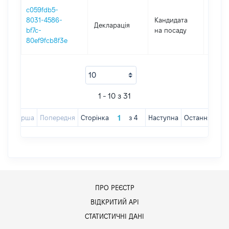
c059fdb5-
8031-4586-
Кандидата
Декларація
2017
bf7c-
на посаду
80ef9fcb8f3e
1 - 10 з 31
Перша
Попередня
Сторінка
з
4
Наступна
Остання
ПРО РЕЄСТР
ВІДКРИТИЙ АРІ
СТАТИСТИЧНІ ДАНІ