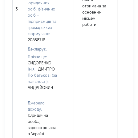
юридичних
отримана за
3
осіб, фізичних
19572
основним
осіб –
місцем
підприємців та
роботи
громадських
формувань:
20588716
Декларує:
Прізвище:
СИДОРЕНКО
Ім'я:
ДМИТРО
По батькові (за
наявності):
АНДРІЙОВИЧ
Джерело
доходу:
Юридична
особа,
зареєстрована
в Україні