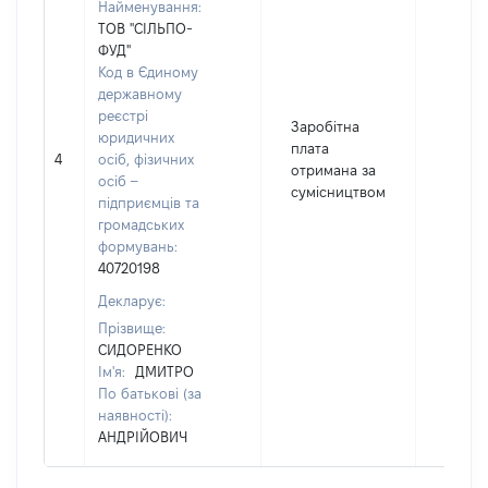
Найменування:
ТОВ "СІЛЬПО-
ФУД"
Код в Єдиному
державному
реєстрі
Заробітна
юридичних
плата
4
осіб, фізичних
455
отримана за
осіб –
сумісництвом
підприємців та
громадських
формувань:
40720198
Декларує:
Прізвище:
СИДОРЕНКО
Ім'я:
ДМИТРО
По батькові (за
наявності):
АНДРІЙОВИЧ