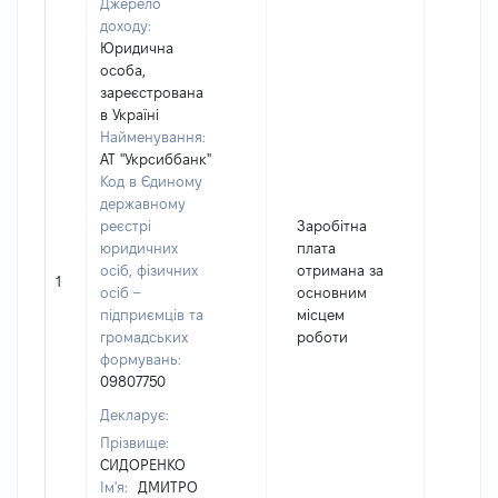
Джерело
доходу:
Юридична
особа,
зареєстрована
в Україні
Найменування:
АТ "Укрсиббанк"
Код в Єдиному
державному
реєстрі
Заробітна
юридичних
плата
осіб, фізичних
отримана за
1
73690
осіб –
основним
підприємців та
місцем
громадських
роботи
формувань:
09807750
Декларує:
Прізвище:
СИДОРЕНКО
Ім'я:
ДМИТРО