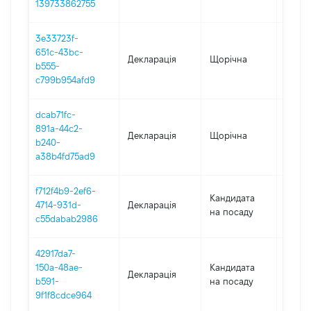
139733862755
3e33723f-
651c-43bc-
Декларація
Щорічна
2020
b555-
c799b954afd9
dcab71fc-
891a-44c2-
Декларація
Щорічна
2019
b240-
a38b4fd75ad9
f712f4b9-2ef6-
Кандидата
4714-931d-
Декларація
2018
на посаду
c55dabab2986
42917da7-
150a-48ae-
Кандидата
Декларація
2018
b591-
на посаду
9f1f8cdce964