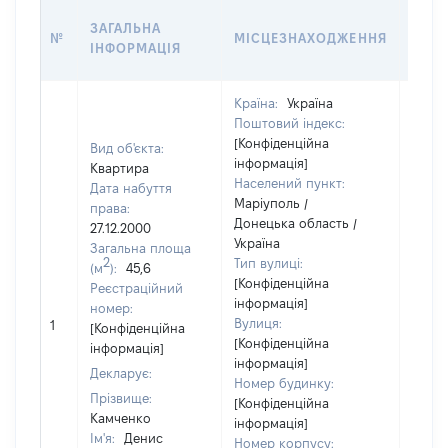
ВАРТ
ЗАГАЛЬНА
№
МІСЦЕЗНАХОДЖЕННЯ
НА Д
ІНФОРМАЦІЯ
НАБУ
Країна:
Україна
Поштовий індекс:
[Конфіденційна
Вид об'єкта:
інформація]
Квартира
Населений пункт:
Дата набуття
Маріуполь /
права:
Донецька область /
27.12.2000
Україна
Загальна площа
2
Тип вулиці:
(м
):
45,6
[Конфіденційна
Реєстраційний
інформація]
номер:
[Не
Вулиця:
1
[Конфіденційна
відом
[Конфіденційна
інформація]
інформація]
Декларує:
Номер будинку:
Прізвище:
[Конфіденційна
Камченко
інформація]
Ім'я:
Денис
Номер корпусу: