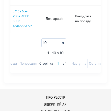
d413a3ce-
a96a-4bb8-
Кандидата
Декларація
201
899c-
на посаду
4c445c72f723
1 - 10 з 10
Перша
Попередня
Сторінка
з
1
Наступна
Остання
ПРО РЕЄСТР
ВІДКРИТИЙ АРІ