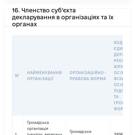
16. Членство суб’єкта
декларування в організаціях та їх
органах
КОД В
ЄДИНОМ
ДЕРЖАВН
РЕЄСТРІ
ЮРИДИЧ
НАЙМЕНУВАННЯ
ОРГАНІЗАЦІЙНО-
ОСІБ,
№
ОРГАНІЗАЦІЇ
ПРАВОВА ФОРМА
ФІЗИЧНИ
ОСІБ –
ПІДПРИЄ
ТА
ГРОМАДС
ФОРМУВА
Громадська
організація
Громадське
1
Інваліди, ветерани
38962096