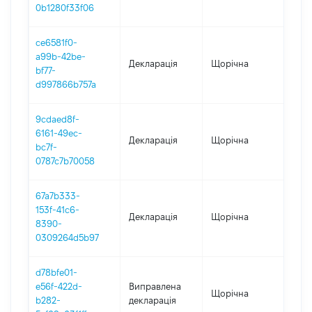
26.
0b1280f33f06
ce6581f0-
a99b-42be-
Декларація
Щорічна
202
bf77-
d997866b757a
9cdaed8f-
6161-49ec-
Декларація
Щорічна
202
bc7f-
0787c7b70058
67a7b333-
153f-41c6-
Декларація
Щорічна
202
8390-
0309264d5b97
d78bfe01-
e56f-422d-
Виправлена
Щорічна
202
b282-
декларація