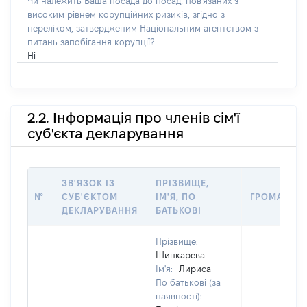
Чи належить Ваша посада до посад, пов'язаних з
високим рівнем корупційних ризиків, згідно з
переліком, затвердженим Національним агентством з
питань запобігання корупції?
Ні
2.2. Інформація про членів сім'ї
суб'єкта декларування
ЗВ'ЯЗОК ІЗ
ПРІЗВИЩЕ,
№
СУБ'ЄКТОМ
ІМ'Я, ПО
ГРОМАДЯН
ДЕКЛАРУВАННЯ
БАТЬКОВІ
Прізвище:
Шинкарева
Ім'я:
Лириса
По батькові (за
наявності):