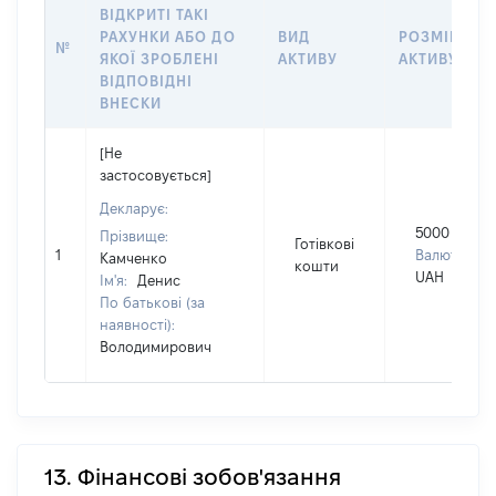
ВІДКРИТІ ТАКІ
РАХУНКИ АБО ДО
ВИД
РОЗМІР
№
ЯКОЇ ЗРОБЛЕНІ
АКТИВУ
АКТИВУ
ВІДПОВІДНІ
ВНЕСКИ
[Не
застосовується]
Декларує:
5000
Прізвище:
Готівкові
1
Валюта:
Камченко
кошти
UAH
Ім'я:
Денис
По батькові (за
наявності):
Володимирович
13. Фінансові зобов'язання