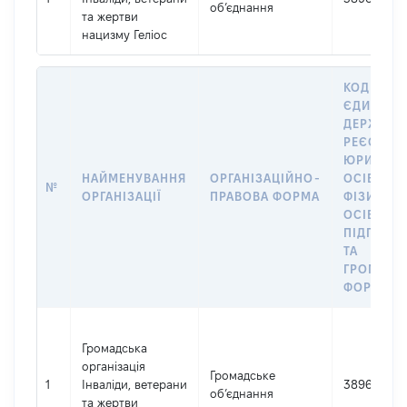
об’єднання
та жертви
нацизму Геліос
КОД В
ЄДИНОМ
ДЕРЖАВН
РЕЄСТРІ
ЮРИДИЧ
НАЙМЕНУВАННЯ
ОРГАНІЗАЦІЙНО-
ОСІБ,
№
ОРГАНІЗАЦІЇ
ПРАВОВА ФОРМА
ФІЗИЧНИ
ОСІБ –
ПІДПРИЄ
ТА
ГРОМАДС
ФОРМУВА
Громадська
організація
Громадське
1
Інваліди, ветерани
38962096
об’єднання
та жертви