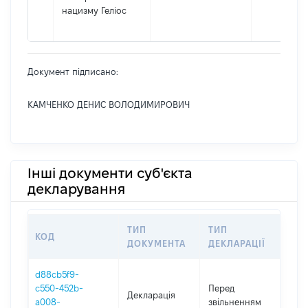
нацизму Геліос
Документ підписано:
КАМЧЕНКО ДЕНИС ВОЛОДИМИРОВИЧ
Інші документи суб'єкта
декларування
ТИП
ТИП
КОД
ПЕ
ДОКУМЕНТА
ДЕКЛАРАЦІЇ
d88cb5f9-
01.0
c550-452b-
Перед
Декларація
-
a008-
звільненням