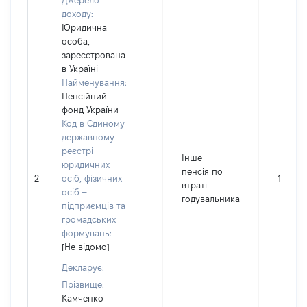
Джерело
доходу:
Юридична
особа,
зареєстрована
в Україні
Найменування:
Пенсійний
фонд України
Код в Єдиному
державному
реєстрі
Інше
юридичних
пенсія по
2
осіб, фізичних
15904
втраті
осіб –
годувальника
підприємців та
громадських
формувань:
[Не відомо]
Декларує:
Прізвище:
Камченко