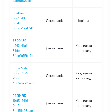
5af69e63f1ff
8676a78f-
bbc1-48cd-
Декларація
Щорічна
202
85ab-
68bda1eaf7a6
68904801-
e542-41a1-
Кандидата
Декларація
202
81de-
на посаду
34eefb57b19c
ddb23c4a-
865d-4b48-
Кандидата
Декларація
202
a968-
на посаду
4b02da3f47a9
29554757-
19d3-4416-
Кандидата
Декларація
201
9c15-
на посаду
8c1151a93aae