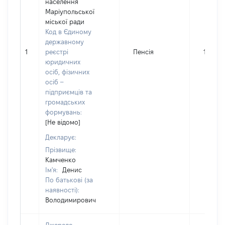
населення
Маріупольської
міської ради
Код в Єдиному
державному
1
реєстрі
Пенсія
15904
юридичних
осіб, фізичних
осіб –
підприємців та
громадських
формувань:
[Не відомо]
Декларує:
Прізвище:
Камченко
Ім'я:
Денис
По батькові (за
наявності):
Володимирович