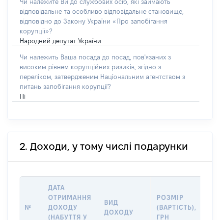
Чи належите Ви до службових осіб, які займають
відповідальне та особливо відповідальне становище,
відповідно до Закону України «Про запобігання
корупції»?
Народний депутат України
Чи належить Ваша посада до посад, пов'язаних з
високим рівнем корупційних ризиків, згідно з
переліком, затвердженим Національним агентством з
питань запобігання корупції?
Ні
2. Доходи, у тому числі подарунки
ДАТА
ОТРИМАННЯ
РОЗМІР
ІН
ВИД
№
ДОХОДУ
(ВАРТІСТЬ),
ДЖ
ДОХОДУ
(НАБУТТЯ У
ГРН
ДО