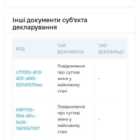
Інші документи суб'єкта
декларування
ТИП
ТИП
КОД
ПЕ
ДОКУМЕНТА
ДЕКЛАРАЦІЇ
Повідомлення
c717f2fd-dfc9-
про суттєві
422f-a843-
зміни y
-
202
5231d7670eea
майновому
стані
Повідомлення
0481113b-
про суттєві
5514-481c-
зміни y
-
202
9a36-
майновому
156197a71917
стані