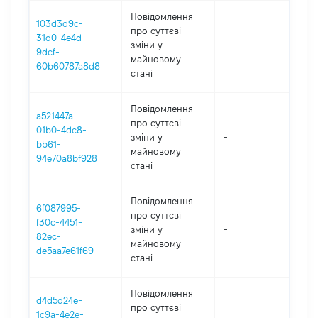
Повідомлення
103d3d9c-
про суттєві
31d0-4e4d-
зміни y
-
202
9dcf-
майновому
60b60787a8d8
стані
Повідомлення
a521447a-
про суттєві
01b0-4dc8-
зміни y
-
202
bb61-
майновому
94e70a8bf928
стані
Повідомлення
6f087995-
про суттєві
f30c-4451-
зміни y
-
202
82ec-
майновому
de5aa7e61f69
стані
Повідомлення
d4d5d24e-
про суттєві
1c9a-4e2e-