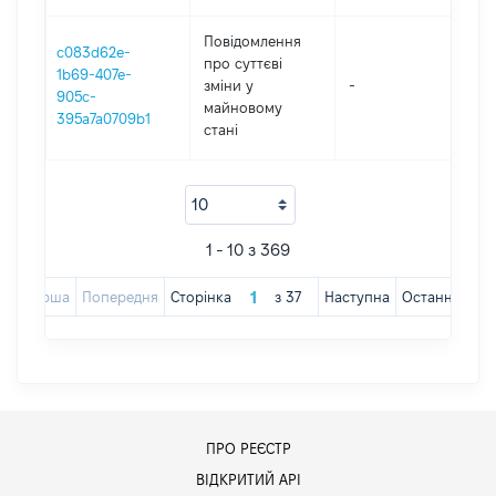
Повідомлення
c083d62e-
про суттєві
1b69-407e-
зміни y
-
202
905c-
майновому
395a7a0709b1
стані
1 - 10 з 369
Перша
Попередня
Сторінка
з
37
Наступна
Остання
ПРО РЕЄСТР
ВІДКРИТИЙ АРІ