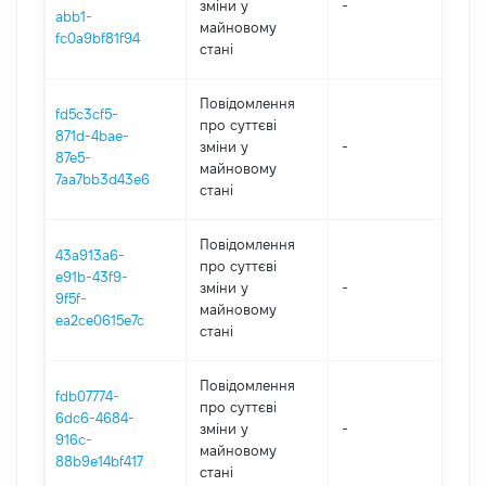
зміни y
-
202
abb1-
майновому
fc0a9bf81f94
стані
Повідомлення
fd5c3cf5-
про суттєві
871d-4bae-
зміни y
-
202
87e5-
майновому
7aa7bb3d43e6
стані
Повідомлення
43a913a6-
про суттєві
e91b-43f9-
зміни y
-
202
9f5f-
майновому
ea2ce0615e7c
стані
Повідомлення
fdb07774-
про суттєві
6dc6-4684-
зміни y
-
202
916c-
майновому
88b9e14bf417
стані