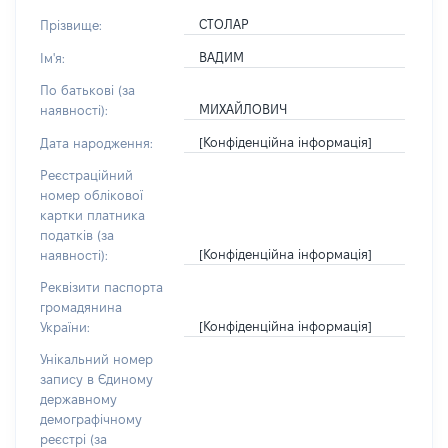
СТОЛАР
Прізвище:
ВАДИМ
Ім'я:
По батькові (за
МИХАЙЛОВИЧ
наявності):
[Конфіденційна інформація]
Дата народження:
Реєстраційний
номер облікової
картки платника
податків (за
[Конфіденційна інформація]
наявності):
Реквізити паспорта
громадянина
[Конфіденційна інформація]
України:
Унікальний номер
запису в Єдиному
державному
демографічному
реєстрі (за