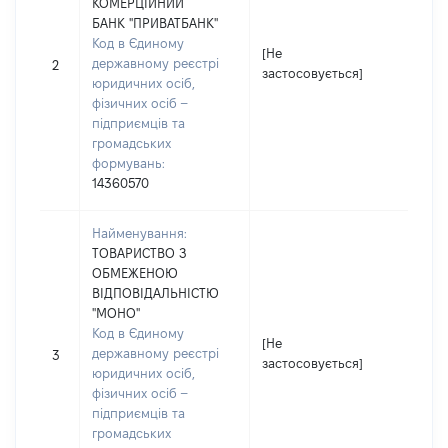
КОМЕРЦІЙНИЙ
БАНК "ПРИВАТБАНК"
Код в Єдиному
[Не
[Не
державному реєстрі
2
застосовується]
зас
юридичних осіб,
фізичних осіб –
підприємців та
громадських
формувань:
14360570
Найменування:
ТОВАРИСТВО З
ОБМЕЖЕНОЮ
ВІДПОВІДАЛЬНІСТЮ
"МОНО"
Код в Єдиному
[Не
[Не
державному реєстрі
3
застосовується]
зас
юридичних осіб,
фізичних осіб –
підприємців та
громадських