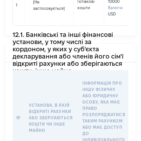
Готівкові
10000
[Не
І
1
кошти
Валюта:
застосовується]
П
USD
н
12.1. Банківські та інші фінансові
установи, у тому числі за
кордоном, у яких у суб'єкта
декларування або членів його сім'ї
відкриті рахунки або зберігаються
кошти, інше майно
ІН
ІНФОРМАЦІЯ ПРО
ІН
ІНШУ ФІЗИЧНУ
АБ
АБО ЮРИДИЧНУ
ОС
ОСОБУ, ЯКА МАЄ
ВІ
УСТАНОВА, В ЯКІЙ
ПРАВО
РАХ
ВІДКРИТІ РАХУНКИ
РОЗПОРЯДЖАТИСЯ
СУ
№
АБО ЗБЕРІГАЮТЬСЯ
ТАКИМ РАХУНКОМ
ДЕ
КОШТИ ЧИ ІНШЕ
АБО МАЄ ДОСТУП
АБ
МАЙНО
ДО
СІМ
ІНДИВІДУАЛЬНОГО
ДО