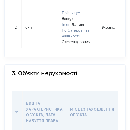
Прізвище:
Ващук
Ім'я:
Даниїл
2
син
Україна
По батькові (за
наявності):
Олександрович
3. Об'єкти нерухомості
ВАР
ВИД ТА
ДАТ
ХАРАКТЕРИСТИКА
МІСЦЕЗНАХОДЖЕННЯ
ПРА
№
ОБʼЄКТА, ДАТА
ОБʼЄКТА
ОС
НАБУТТЯ ПРАВА
ГР
ОЦІ