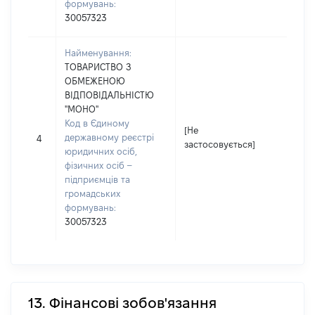
формувань:
30057323
Найменування:
ТОВАРИСТВО З
ОБМЕЖЕНОЮ
ВІДПОВІДАЛЬНІСТЮ
"МОНО"
Код в Єдиному
[Не
[Не
державному реєстрі
4
застосовується]
зас
юридичних осіб,
фізичних осіб –
підприємців та
громадських
формувань:
30057323
13. Фінансові зобов'язання