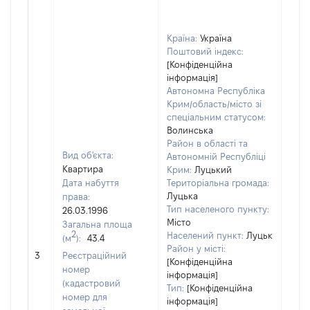
Країна:
Україна
Поштовий індекс:
[Конфіденційна
інформація]
Автономна Республіка
Крим/область/місто зі
спеціальним статусом:
Волинська
Район в області та
Вид об'єкта:
Автономній Республіці
Квартира
Крим:
Луцький
Дата набуття
Територіальна громада:
Луцька
права:
Тип населеного пункту:
26.03.1996
Місто
Загальна площа
2
Населений пункт:
Луцьк
(м
):
43.4
[Не
Район у місті:
3
Реєстраційний
заст
[Конфіденційна
номер
інформація]
(кадастровий
Тип:
[Конфіденційна
номер для
інформація]