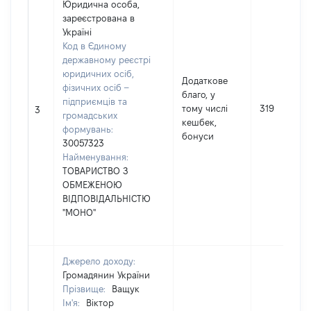
Юридична особа,
зареєстрована в
Україні
Код в Єдиному
державному реєстрі
юридичних осіб,
Додаткове
фізичних осіб –
благо, у
підприємців та
тому числі
319
3
громадських
кешбек,
формувань:
бонуси
30057323
Найменування:
ТОВАРИСТВО З
ОБМЕЖЕНОЮ
ВІДПОВІДАЛЬНІСТЮ
"МОНО"
Джерело доходу:
Громадянин України
Прізвище:
Ващук
Ім'я:
Віктор