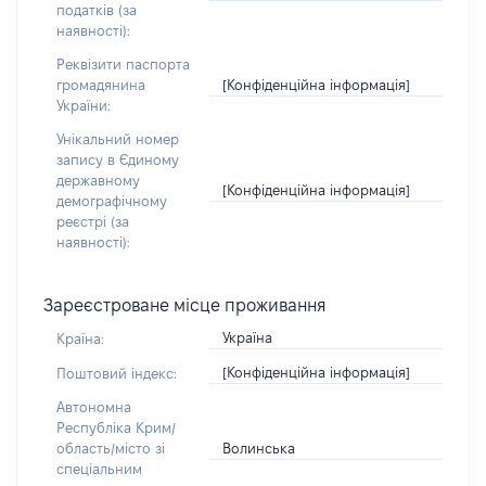
податків (за
наявності):
Реквізити паспорта
[Конфіденційна інформація]
громадянина
України:
Унікальний номер
запису в Єдиному
державному
[Конфіденційна інформація]
демографічному
реєстрі (за
наявності):
Зареєстроване місце проживання
Україна
Країна:
[Конфіденційна інформація]
Поштовий індекс:
Автономна
Республіка Крим/
Волинська
область/місто зі
спеціальним