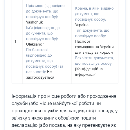
Прізвище (відповідно
Країна, в якій видано
до документа, що
документ, що
посвідчує особу):
посвідчує особу:
Vashchuk
Україна
Ім’я (відповідно до
Тип документа, що
документа, що
посвідчує особу:
посвідчує особу):
Паспорт
1
Oleksandr
громадянина України
По батькові
для виїзду за кордон
(відповідно до
Реквізити документа,
документа, що
що посвідчує особу:
посвідчує особу) (за
[Конфіденційна
наявності):
Не
інформація]
застосовується
Інформація про місце роботи або проходження
служби (або місце майбутньої роботи чи
проходження служби для кандидатів) і посаду, у
зв’язку з якою виник обов’язок подати
декларацію (або посада, на яку претендуєте як