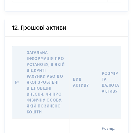
12. Грошові активи
ЗАГАЛЬНА
ІНФОРМАЦІЯ ПРО
УСТАНОВУ, В ЯКІЙ
ВІДКРИТІ
РОЗМІР
І
РАХУНКИ АБО ДО
ВИД
ТА
О
№
ЯКОЇ ЗРОБЛЕНІ
АКТИВУ
ВАЛЮТА
Н
ВІДПОВІДНІ
АКТИВУ
П
ВНЕСКИ, ЧИ ПРО
ФІЗИЧНУ ОСОБУ,
ЯКІЙ ПОЗИЧЕНО
КОШТИ
В
Розмір:
П