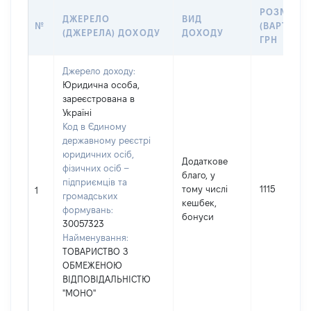
РОЗМІР
ДЖЕРЕЛО
ВИД
№
(ВАРТІСТЬ
(ДЖЕРЕЛА) ДОХОДУ
ДОХОДУ
ГРН
Джерело доходу:
Юридична особа,
зареєстрована в
Україні
Код в Єдиному
державному реєстрі
юридичних осіб,
Додаткове
фізичних осіб –
благо, у
підприємців та
тому числі
1115
1
громадських
кешбек,
формувань:
бонуси
30057323
Найменування:
ТОВАРИСТВО З
ОБМЕЖЕНОЮ
ВІДПОВІДАЛЬНІСТЮ
"МОНО"