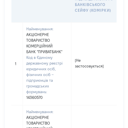
БАНКІВСЬКОГО
ІН
СЕЙФУ (КОМІРКИ)
БА
СЕ
Найменування:
АКЦІОНЕРНЕ
ТОВАРИСТВО
КОМЕРЦІЙНИЙ
БАНК "ПРИВАТБАНК"
Код в Єдиному
[Не
[Не
державному реєстрі
1
застосовується]
зас
юридичних осіб,
фізичних осіб –
підприємців та
громадських
формувань:
14360570
Найменування:
АКЦІОНЕРНЕ
ТОВАРИСТВО