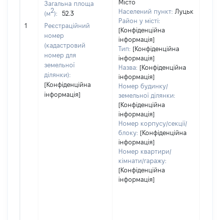
Місто
Загальна площа
2
Населений пункт:
Луцьк
(м
):
52.3
[Не
Район у місті:
1
Реєстраційний
заст
[Конфіденційна
номер
інформація]
(кадастровий
Тип:
[Конфіденційна
номер для
інформація]
земельної
Назва:
[Конфіденційна
ділянки):
інформація]
[Конфіденційна
Номер будинку/
інформація]
земельної ділянки:
[Конфіденційна
інформація]
Номер корпусу/секції/
блоку:
[Конфіденційна
інформація]
Номер квартири/
кімнати/гаражу:
[Конфіденційна
інформація]