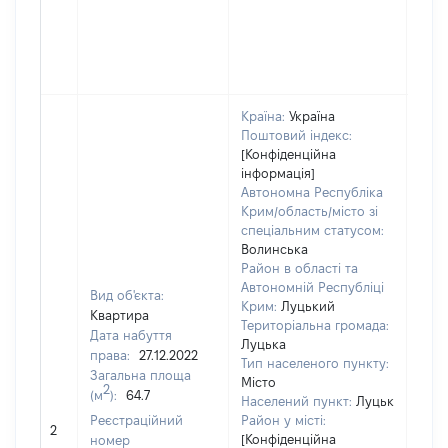
Країна:
Україна
Поштовий індекс:
[Конфіденційна
інформація]
Автономна Республіка
Крим/область/місто зі
спеціальним статусом:
Волинська
Район в області та
Автономній Республіці
Вид об'єкта:
Крим:
Луцький
Квартира
Територіальна громада:
Дата набуття
Луцька
права:
27.12.2022
Тип населеного пункту:
Загальна площа
Місто
5487
2
(м
):
64.7
Населений пункт:
Луцьк
Тип 
Реєстраційний
Район у місті:
обʼє
2
[Конфіденційна
номер
варт