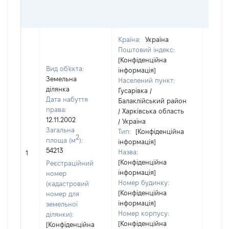
ГРО
ОЦІ
Країна:
Україна
Поштовий індекс:
[Конфіденційна
Вид об'єкта:
інформація]
Земельна
Населений пункт:
ділянка
Гусарівка /
Дата набуття
Балаклійський район
права:
/ Харківська область
12.11.2002
/ Україна
Загальна
Тип:
[Конфіденційна
2
площа (м
):
інформація]
54213
Назва:
[Не ві
1
[Конфіденційна
Реєстраційний
інформація]
номер
Номер будинку:
(кадастровий
[Конфіденційна
номер для
інформація]
земельної
Номер корпусу:
ділянки):
[Конфіденційна
[Конфіденційна