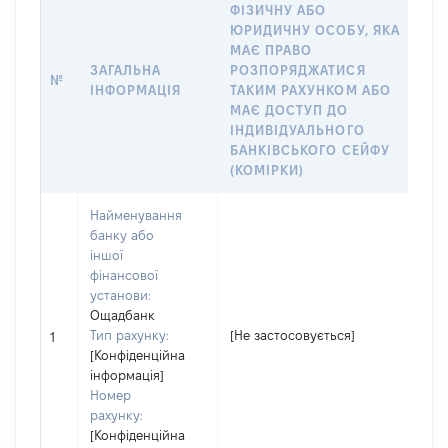
ФІЗИЧНУ АБО
І
ЮРИДИЧНУ ОСОБУ, ЯКА
Ф
МАЄ ПРАВО
Ю
ЗАГАЛЬНА
РОЗПОРЯДЖАТИСЯ
№
В
ІНФОРМАЦІЯ
ТАКИМ РАХУНКОМ АБО
ІМ
МАЄ ДОСТУП ДО
Д
ІНДИВІДУАЛЬНОГО
ЧЛ
БАНКІВСЬКОГО СЕЙФУ
(КОМІРКИ)
Найменування
банку або
іншої
фінансової
установи:
Ощадбанк
Тип рахунку:
[Не застосовується]
[Н
1
[Конфіденційна
інформація]
Номер
рахунку:
[Конфіденційна