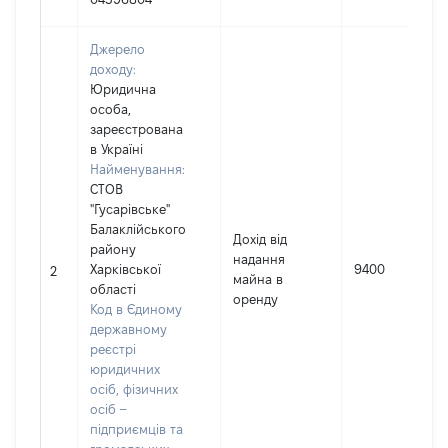
Джерело
доходу:
Юридична
особа,
зареєстрована
в Україні
Найменування:
СТОВ
"Гусарівське"
Балаклійського
Дохід від
району
надання
Харківської
9400
2
майна в
області
оренду
Код в Єдиному
державному
реєстрі
юридичних
осіб, фізичних
осіб –
підприємців та