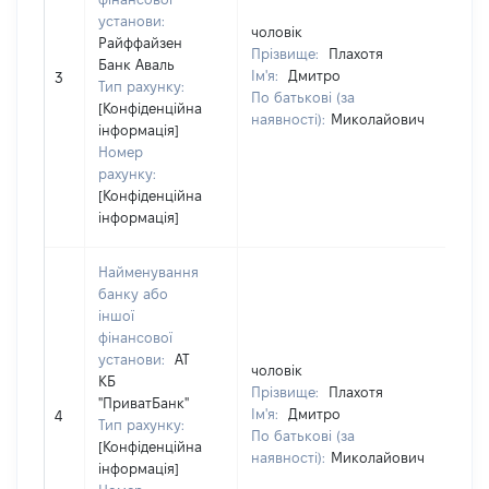
установи:
чоловік
чо
Райффайзен
Прізвище:
Плахотя
Пр
Банк Аваль
Ім'я:
Дмитро
Ім
3
Тип рахунку:
По батькові (за
По
[Конфіденційна
наявності):
Миколайович
на
інформація]
Номер
рахунку:
[Конфіденційна
інформація]
Найменування
банку або
іншої
фінансової
установи:
АТ
чоловік
чо
КБ
Прізвище:
Плахотя
Пр
"ПриватБанк"
Ім'я:
Дмитро
Ім
4
Тип рахунку:
По батькові (за
По
[Конфіденційна
наявності):
Миколайович
на
інформація]