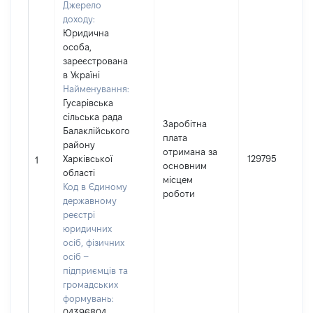
Джерело
доходу:
Юридична
особа,
зареєстрована
в Україні
Найменування:
Гусарівська
сільська рада
Заробітна
Балаклійського
плата
району
отримана за
Харківської
129795
1
основним
області
місцем
Код в Єдиному
роботи
державному
реєстрі
юридичних
осіб, фізичних
осіб –
підприємців та
громадських
формувань:
04396804