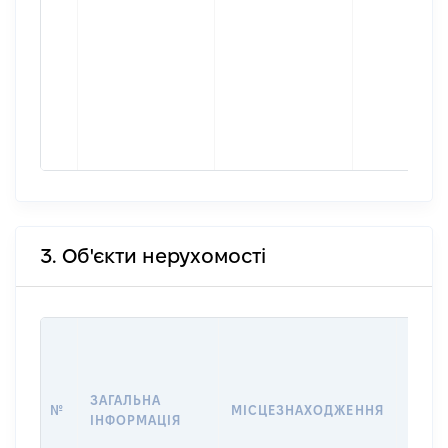
3. Об'єкти нерухомості
ВАРТ
ДАТУ
НАБУ
ЗАГАЛЬНА
ПРАВ
№
МІСЦЕЗНАХОДЖЕННЯ
ІНФОРМАЦІЯ
ЗА
ОСТ