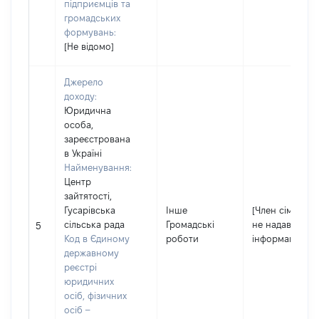
підприємців та
громадських
формувань:
[Не відомо]
Джерело
доходу:
Юридична
особа,
зареєстрована
в Україні
Найменування:
Центр
зайтятості,
Гусарівська
Інше
[Член сім'ї
сільська рада
Громадські
не надав
5
Код в Єдиному
роботи
інформацію]
державному
реєстрі
юридичних
осіб, фізичних
осіб –