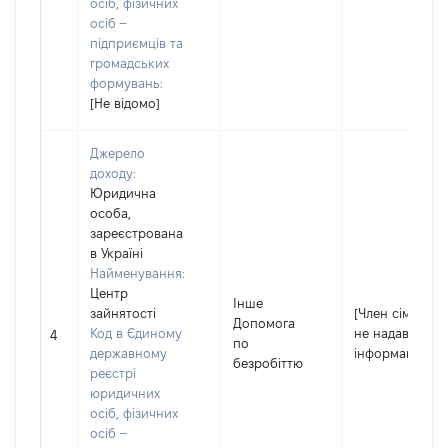
осіб, фізичних
осіб –
підприємців та
громадських
формувань:
[Не відомо]
Джерело
доходу:
Юридична
особа,
зареєстрована
в Україні
Найменування:
Центр
Інше
зайнятості
[Член сім'ї
Допомога
Код в Єдиному
не надав
4
по
державному
інформацію]
безробіттю
реєстрі
юридичних
осіб, фізичних
осіб –