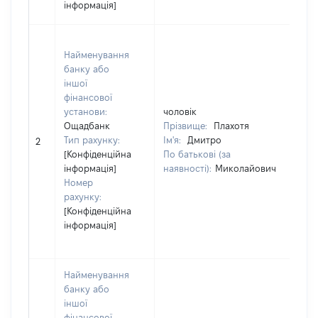
інформація]
Найменування
банку або
іншої
фінансової
установи:
чоловік
чо
Ощадбанк
Прізвище:
Плахотя
Пр
Тип рахунку:
Ім'я:
Дмитро
Ім
2
[Конфіденційна
По батькові (за
По
інформація]
наявності):
Миколайович
на
Номер
рахунку:
[Конфіденційна
інформація]
Найменування
банку або
іншої
фінансової