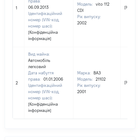
права:
Модель:
vito 112
06.09.2013
[Не від
1
CDI
Ідентифікаційний
Рік випуску:
номер (VIN-код,
2002
номер шасі):
[Конфіденційна
інформація]
Вид майна:
Автомобіль
легковий
Дата набуття
Марка:
ВАЗ
права:
01.01.2006
Модель:
21102
[Не від
2
Ідентифікаційний
Рік випуску:
номер (VIN-код,
2001
номер шасі):
[Конфіденційна
інформація]