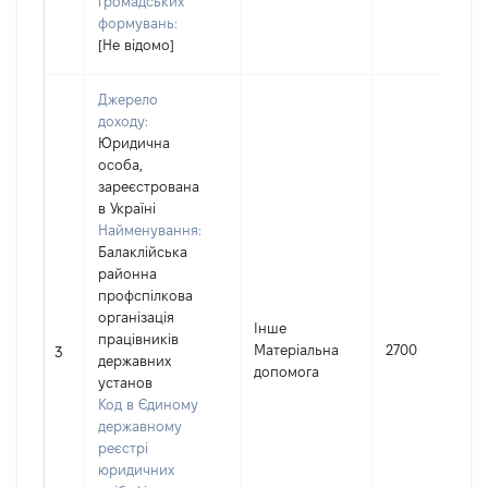
громадських
формувань:
[Не відомо]
Джерело
доходу:
Юридична
особа,
зареєстрована
в Україні
Найменування:
Балаклійська
районна
профспілкова
організація
Інше
працівників
Матеріальна
2700
3
державних
допомога
установ
Код в Єдиному
державному
реєстрі
юридичних