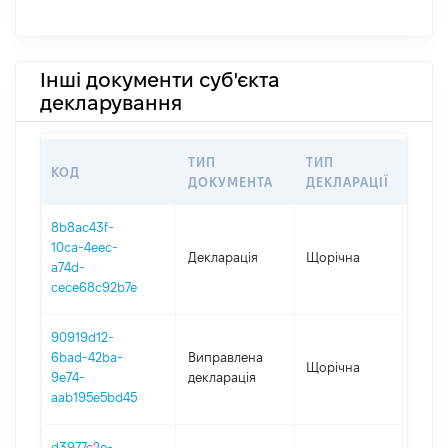
Інші документи суб'єкта
декларування
ТИП
ТИП
КОД
ПЕР
ДОКУМЕНТА
ДЕКЛАРАЦІЇ
8b8ac43f-
10ca-4eec-
Декларація
Щорічна
2025
a74d-
cece68c92b7e
90919d12-
6bad-42ba-
Виправлена
Щорічна
2024
9e74-
декларація
aab195e5bd45
d3977c2e-