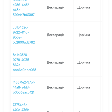
c286-4a82-
Декларація
Щорічна
2024
b43e-
399da7b638f7
cb13432c-
9722-411d-
Декларація
Щорічна
2023
950e-
5c2699ad2782
8a1e2820-
9278-4035-
Декларація
Щорічна
2022
862a-
bbb6e0dbe068
f48871e2-97bf-
44a8-a4d7-
Декларація
Щорічна
2021
b0503eacc421
73734d6c-
440c-436b-