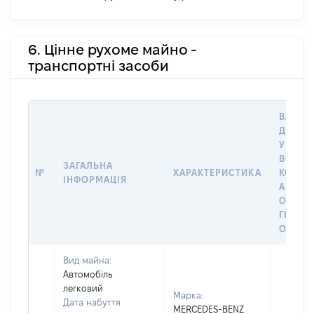
6. Цінне рухоме майно -
транспортні засоби
ВАРТІС
ДАТУ 
У ВЛАС
ВОЛОД
ЗАГАЛЬНА
№
ХАРАКТЕРИСТИКА
КОРИС
ІНФОРМАЦІЯ
АБО З
ОСТА
ГРОШ
ОЦІНК
Вид майна:
Автомобіль
легковий
Марка:
Дата набуття
MERCEDES-BENZ