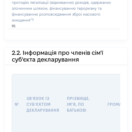
протидію легалізації (відмиванню) доходів, одержаних
злочинним шляхом, фінансуванню тероризму та
фінансуванню розповсюдження зброї масового
знищення”?
Ні
2.2. Інформація про членів сім'ї
суб'єкта декларування
ЗВ'ЯЗОК ІЗ
ПРІЗВИЩЕ,
№
СУБ'ЄКТОМ
ІМ'Я, ПО
ГРОМАДЯН
ДЕКЛАРУВАННЯ
БАТЬКОВІ