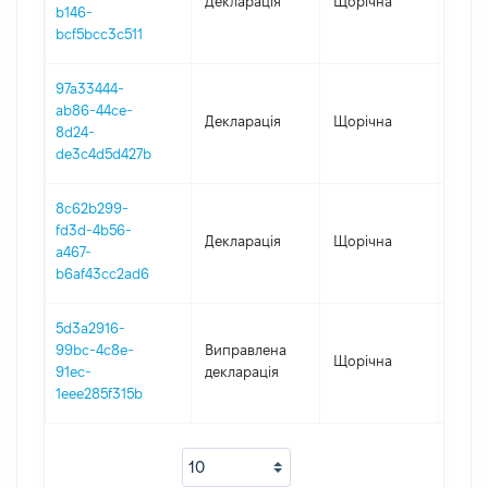
Декларація
Щорічна
2019
b146-
bcf5bcc3c511
97a33444-
ab86-44ce-
Декларація
Щорічна
2018
8d24-
de3c4d5d427b
8c62b299-
fd3d-4b56-
Декларація
Щорічна
2017
a467-
b6af43cc2ad6
5d3a2916-
99bc-4c8e-
Виправлена
Щорічна
2016
91ec-
декларація
1eee285f315b