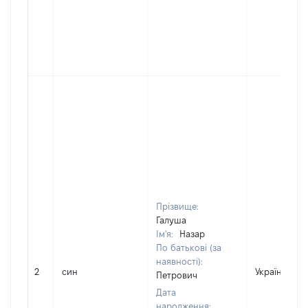
Прізвище:
Галуша
Ім'я:
Назар
По батькові (за
наявності):
2
син
Україна
Петрович
Дата
народження: