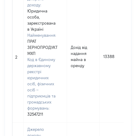
доходу:
Юридична
особа,
зареєстрована
в Україні
Найменування:
ПРАТ
ЗЕРНОПРОДУКТ
Дохід від
МХП
надання
13388
2
Код в Єдиному
майна в
державному
оренду
реєстрі
юридичних
осіб, фізичних
осіб –
підприємців та
громадських
формувань:
32547211
Джерело
доходу: