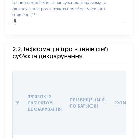
злочинним шляхом, фінансуванню тероризму та
фінансуванню розповсюдження зброї масового
знищення”?
Ні
2.2. Інформація про членів сім'ї
суб'єкта декларування
ЗВ'ЯЗОК ІЗ
ПРІЗВИЩЕ, ІМ'Я,
№
СУБ'ЄКТОМ
ГРОМАДЯН
ПО БАТЬКОВІ
ДЕКЛАРУВАННЯ