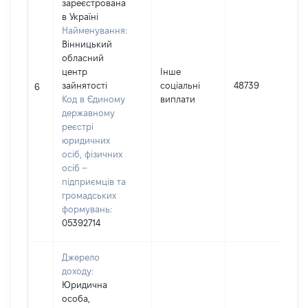
зареєстрована
в Україні
Найменування:
Вінницький
обласний
центр
Інше
зайнятості
соціальні
48739
6
Код в Єдиному
виплати
державному
реєстрі
юридичних
осіб, фізичних
осіб –
підприємців та
громадських
формувань:
05392714
Джерело
доходу:
Юридична
особа,