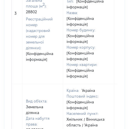
Загальна
Тип:
[Конфіденційна
2
площа (м
):
інформація]
28802
Назва:
[Не ві
3
[Конфіденційна
Реєстраційний
інформація]
номер
Номер будинку:
(кадастровий
[Конфіденційна
номер для
інформація]
земельної
Номер корпусу:
ділянки):
[Конфіденційна
[Конфіденційна
інформація]
інформація]
Номер квартири:
[Конфіденційна
інформація]
Країна:
Україна
Поштовий індекс:
Вид об'єкта:
[Конфіденційна
Земельна
інформація]
ділянка
Населений пункт:
Дата набуття
Хмільник / Вінницька
права:
область / Україна