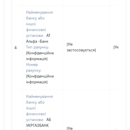
Найменування
банку або
іншої
фінансової
установи:
АТ
Альфа -Банк
[Не
Тип рахунку:
[Не заст
4
застосовується]
[Конфіденційна
інформація]
Номер
рахунку:
[Конфіденційна
інформація]
Найменування
банку або
іншої
фінансової
установи:
АБ
УКРГАЗБАНК
[Не