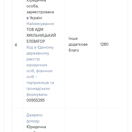
Юридична
особа,
зареєстрована
в Україні
Найменування:
ТОВ АДМ
ХМІЛЬНИЦЬКИЙ
Інше
ЕЛЕВАТОР
додаткове
1280
4
Код в Єдиному
благо
державному
реєстрі
юридичних
осіб, фізичних
осіб –
підприємців та
громадських
формувань:
00953295
Джерело
доходу:
Юридична