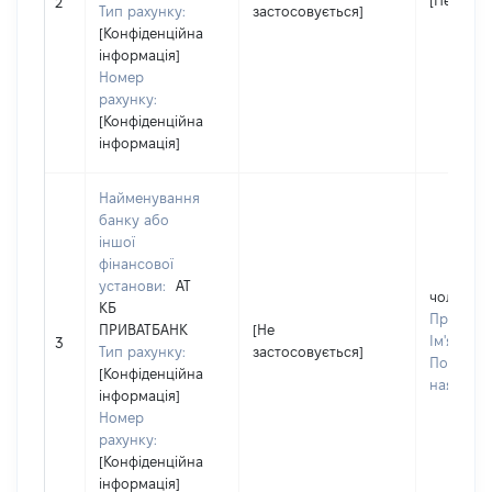
[Не заст
2
Тип рахунку:
застосовується]
[Конфіденційна
інформація]
Номер
рахунку:
[Конфіденційна
інформація]
Найменування
банку або
іншої
фінансової
установи:
АТ
чоловік
КБ
Прізвищ
ПРИВАТБАНК
[Не
Ім'я:
Пет
3
Тип рахунку:
застосовується]
По батько
[Конфіденційна
наявності
інформація]
Номер
рахунку:
[Конфіденційна
інформація]