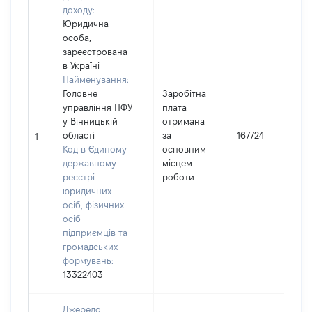
доходу:
Юридична
особа,
зареєстрована
в Україні
Найменування:
Головне
Заробітна
управління ПФУ
плата
у Вінницькій
отримана
області
за
167724
1
Код в Єдиному
основним
державному
місцем
реєстрі
роботи
юридичних
осіб, фізичних
осіб –
підприємців та
громадських
формувань:
13322403
Джерело