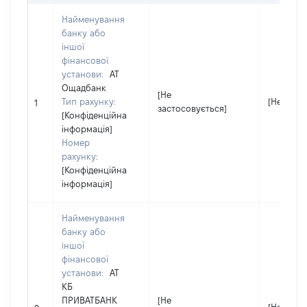
Найменування
банку або
іншої
фінансової
установи:
АТ
Ощадбанк
[Не
Тип рахунку:
[Не заст
1
застосовується]
[Конфіденційна
інформація]
Номер
рахунку:
[Конфіденційна
інформація]
Найменування
банку або
іншої
фінансової
установи:
АТ
КБ
ПРИВАТБАНК
[Не