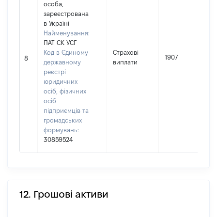
особа,
зареєстрована
в Україні
Найменування:
ПАТ СК УСГ
Код в Єдиному
Страхові
1907
8
державному
виплати
реєстрі
юридичних
осіб, фізичних
осіб –
підприємців та
громадських
формувань:
30859524
12. Грошові активи