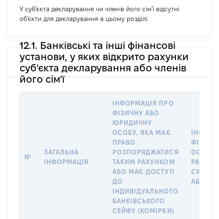
У суб'єкта декларування чи членів його сім'ї відсутні
об'єкти для декларування в цьому розділі.
12.1. Банківські та інші фінансові
установи, у яких відкрито рахунки
суб'єкта декларування або членів
його сім'ї
ІНФОРМАЦІЯ ПРО
ФІЗИЧНУ АБО
ЮРИДИЧНУ
ОСОБУ, ЯКА МАЄ
ІНФОРМ
ПРАВО
ФІЗИЧН
ЗАГАЛЬНА
РОЗПОРЯДЖАТИСЯ
ОСОБУ,
№
ІНФОРМАЦІЯ
ТАКИМ РАХУНКОМ
РАХУНО
АБО МАЄ ДОСТУП
СУБ’ЄК
ДО
АБО ЧЛЕ
ІНДИВІДУАЛЬНОГО
БАНКІВСЬКОГО
СЕЙФУ (КОМІРКИ)