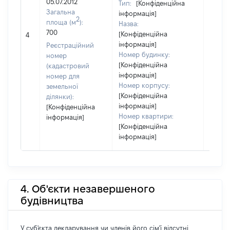
05.07.2012
Тип:
[Конфіденційна
Загальна
інформація]
2
площа (м
):
Назва:
700
[Конфіденційна
[Не ві
4
інформація]
Реєстраційний
Номер будинку:
номер
[Конфіденційна
(кадастровий
інформація]
номер для
Номер корпусу:
земельної
[Конфіденційна
ділянки):
інформація]
[Конфіденційна
Номер квартири:
інформація]
[Конфіденційна
інформація]
4. Об'єкти незавершеного
будівництва
У суб'єкта декларування чи членів його сім'ї відсутні