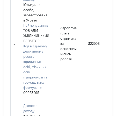
Юридична
особа,
зареєстрована
в Україні
Найменування:
Заробітна
ТОВ АДМ
плата
ХМІЛЬНИЦЬКИЙ
отримана
ЕЛЕВАТОР
за
322508
3
Код в Єдиному
основним
державному
місцем
реєстрі
роботи
юридичних
осіб, фізичних
осіб –
підприємців та
громадських
формувань:
00953295
Джерело
доходу: