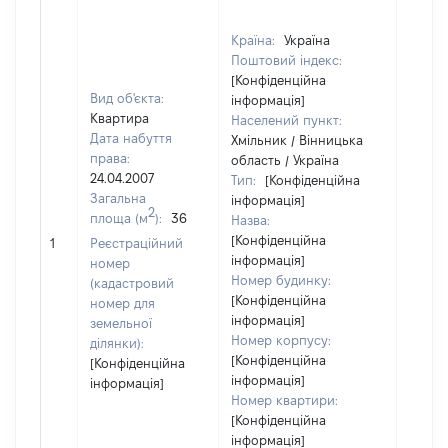
Країна:
Україна
Поштовий індекс:
[Конфіденційна
Вид об'єкта:
інформація]
Квартира
Населений пункт:
Дата набуття
Хмільник / Вінницька
права:
область / Україна
24.04.2007
Тип:
[Конфіденційна
Загальна
інформація]
2
площа (м
):
36
Назва:
[Конфіденційна
87809
1
Реєстраційний
інформація]
номер
Номер будинку:
(кадастровий
[Конфіденційна
номер для
інформація]
земельної
Номер корпусу:
ділянки):
[Конфіденційна
[Конфіденційна
інформація]
інформація]
Номер квартири:
[Конфіденційна
інформація]