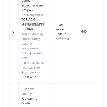
особа,
зареєстрована
в Україні
Найменування:
ТОВ АДМ
ХМІЛЬНИЦЬКИЙ
Інше
ЕЛЕВАТОР
майно
640
5
Код в Єдиному
надане
державному
роботою
реєстрі
юридичних
осіб, фізичних
осіб –
підприємців та
громадських
формувань:
00953295
Джерело
доходу:
Юридична
особа,