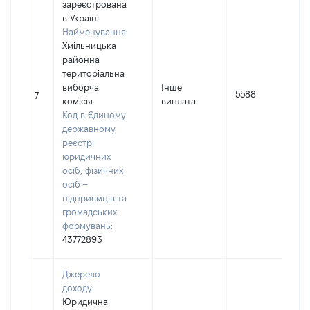
зареєстрована
в Україні
Найменування:
Хмільницька
районна
територіальна
виборча
Інше
5588
7
комісія
виплата
Код в Єдиному
державному
реєстрі
юридичних
осіб, фізичних
осіб –
підприємців та
громадських
формувань:
43772893
Джерело
доходу:
Юридична