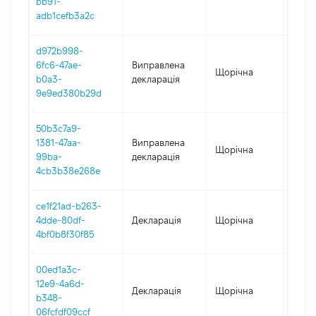
bb91-
adb1cefb3a2c
d972b998-
6fc6-47ae-
Виправлена
Щорічна
2021
b0a3-
декларація
9e9ed380b29d
50b3c7a9-
1381-47aa-
Виправлена
Щорічна
2021
99ba-
декларація
4cb3b38e268e
ce1f21ad-b263-
4dde-80df-
Декларація
Щорічна
2021
4bf0b8f30f85
00ed1a3c-
12e9-4a6d-
Декларація
Щорічна
2020
b348-
06fcfdf09ccf