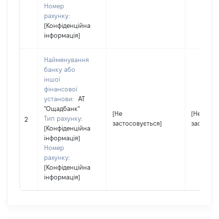
Номер
рахунку:
[Конфіденційна
інформація]
Найменування
банку або
іншої
фінансової
установи:
АТ
"Ощадбанк"
[Не
[Не
Тип рахунку:
2
застосовується]
застосов
[Конфіденційна
інформація]
Номер
рахунку:
[Конфіденційна
інформація]