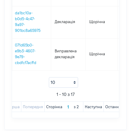
da1bc10a-
b0d5-4c47-
Декларація
Щорічна
2019
9a97-
901bc8a65975
071d65b0-
e9b3-4607-
Виправлена
Щорічна
2018
9e79-
декларація
cbdfcf7acffd
1 - 10 з 17
Перша
Попередня
Сторінка
з
2
Наступна
Остання