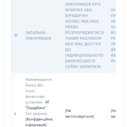
ІНФОРМАЦІЯ ПРО
ФІЗИЧНУ АБО
ІНФОРМ
ЮРИДИЧНУ
ПРО ФІ
ОСОБУ, ЯКА МАЄ
АБО Ю
ПРАВО
ОСОБУ,
ЗАГАЛЬНА
РОЗПОРЯДЖАТИСЯ
ВІДКРИ
№
ІНФОРМАЦІЯ
ТАКИМ РАХУНКОМ
РАХУНО
АБО МАЄ ДОСТУП
ІМ’Я СУ
ДО
ДЕКЛАР
ІНДИВІДУАЛЬНОГО
АБО ЧЛ
БАНКІВСЬКОГО
ЙОГО СІ
СЕЙФУ (КОМІРКИ)
Найменування
банку або
іншої
фінансової
установи:
АТ
"Ощадбанк"
[Не
[Не
Тип рахунку:
1
застосовується]
застосов
[Конфіденційна
інформація]