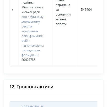
плата
політики
отримана
І
Житомирської
за
349404
1
міської ради
основним
(
Код в Єдиному
місцем
державному
роботи
реєстрі
юридичних
осіб, фізичних
осіб –
підприємців та
громадських
формувань:
20429768
12. Грошові активи
УСТАНОВА, В