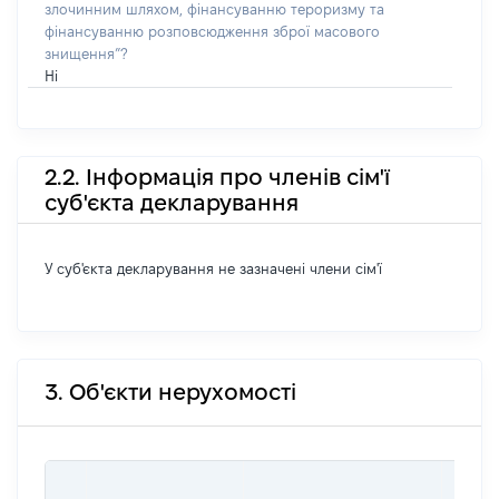
злочинним шляхом, фінансуванню тероризму та
фінансуванню розповсюдження зброї масового
знищення”?
Ні
2.2. Інформація про членів сім'ї
суб'єкта декларування
У суб'єкта декларування не зазначені члени сім'ї
3. Об'єкти нерухомості
ВАРТ