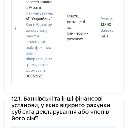
зареєстрована
в Україні
Найменування:
Кошти,
АТ "Ощадбанк"
Розмір:
розміщені
Код в Єдиному
13390
на
2
державному
Валюта:
банківських
реєстрі
UAH
рахунках
юридичних
осіб, фізичних
осіб –
підприємців та
громадських
формувань:
00032129
12.1. Банківські та інші фінансові
установи, у яких відкрито рахунки
суб'єкта декларування або членів
його сім'ї