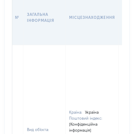
ДАТУ
НАБУ
ЗАГАЛЬНА
ПРАВ
№
МІСЦЕЗНАХОДЖЕННЯ
ІНФОРМАЦІЯ
ЗА
ОСТ
ГРО
ОЦІ
Країна:
Україна
Поштовий індекс:
[Конфіденційна
Вид об'єкта:
інформація]