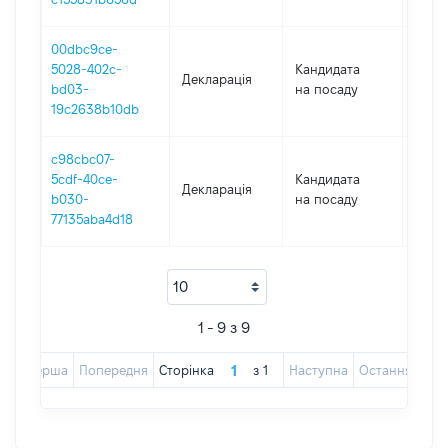
00dbc9ce-
5028-402c-
Кандидата
Декларація
2019
bd03-
на посаду
19c2638b10db
c98cbc07-
5cdf-40ce-
Кандидата
Декларація
2017
b030-
на посаду
77135aba4d18
1 - 9 з 9
Перша
Попередня
Сторінка
з
1
Наступна
Остання