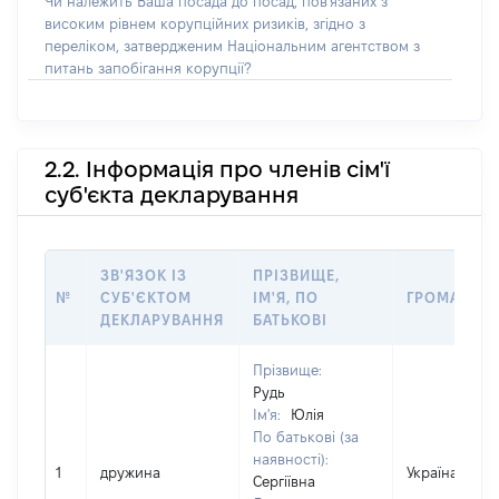
Чи належить Ваша посада до посад, пов'язаних з
високим рівнем корупційних ризиків, згідно з
переліком, затвердженим Національним агентством з
питань запобігання корупції?
2.2. Інформація про членів сім'ї
суб'єкта декларування
ЗВ'ЯЗОК ІЗ
ПРІЗВИЩЕ,
№
СУБ'ЄКТОМ
ІМ'Я, ПО
ГРОМАДЯН
ДЕКЛАРУВАННЯ
БАТЬКОВІ
Прізвище:
Рудь
Ім'я:
Юлія
По батькові (за
наявності):
1
дружина
Україна
Сергіївна