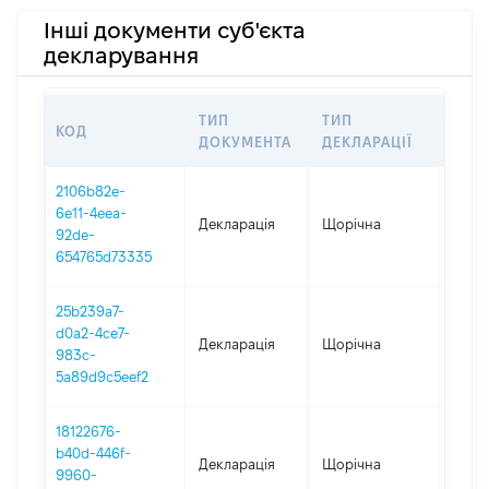
Інші документи суб'єкта
декларування
ТИП
ТИП
КОД
ПЕР
ДОКУМЕНТА
ДЕКЛАРАЦІЇ
2106b82e-
6e11-4eea-
Декларація
Щорічна
2025
92de-
654765d73335
25b239a7-
d0a2-4ce7-
Декларація
Щорічна
2024
983c-
5a89d9c5eef2
18122676-
b40d-446f-
Декларація
Щорічна
2023
9960-