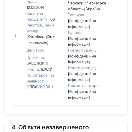
права:
Черкаси / Черкаська
12.02.2014
область / Україна
Загальна
Тип вулиці:
2
площа (м
):
69
[Конфіденційна
Реєстраційний
інформація]
номер:
Вулиця:
[Не
1
[Конфіденційна
[Конфіденційна
відом
інформація]
інформація]
Декларує:
Номер будинку:
[Конфіденційна
Прізвище:
інформація]
ЗАВОЛОКІН
Номер корпусу:
Ім'я:
ОЛЕКСІЙ
[Конфіденційна
По батькові (за
інформація]
наявності):
Номер квартири:
ОЛЕКСІЙОВИЧ
[Конфіденційна
інформація]
4. Об'єкти незавершеного