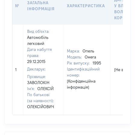
ЗАГАЛЬНА
№
ХАРАКТЕРИСТИКА
У ВЛАСНІ
ІНФОРМАЦІЯ
ВОЛОДІН
КОРИСТУ
Вид об'єкта:
Автомобіль
легковий
Дата набуття
Марка:
Опель
права:
Модель:
Омега
29.12.2015
Рік випуску:
1995
Декларує:
Ідентифікаційний
1
[Не відомо
номер:
Прізвище:
[Конфіденційна
ЗАВОЛОКІН
інформація]
Ім'я:
ОЛЕКСІЙ
По батькові
(за наявності):
ОЛЕКСІЙОВИЧ