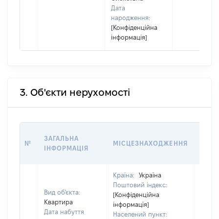
Дата
народження:
[Конфіденційна
інформація]
3. Об'єкти нерухомості
ВАРТ
ЗАГАЛЬНА
№
МІСЦЕЗНАХОДЖЕННЯ
НА Д
ІНФОРМАЦІЯ
НАБУ
Країна:
Україна
Поштовий індекс:
Вид об'єкта:
[Конфіденційна
Квартира
інформація]
Дата набуття
Населений пункт: