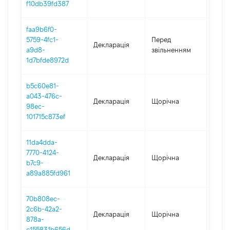
f10db39fd387
faa9b6f0-
02.01
5759-4fc1-
Перед
Декларація
-
a9d8-
звільненням
09.0
1d7bfde8972d
b5c60e81-
a043-476c-
Декларація
Щорічна
2022
98ec-
101715c873ef
11da4dda-
7770-4124-
Декларація
Щорічна
2021
b7c9-
a89a885fd961
70b808ec-
2c6b-42a2-
Декларація
Щорічна
2020
878a-
c155831b656d