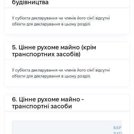
будівництва
У суб'єкта декларування чи членів його сім'ї відсутні
об'єкти для декларування в цьому розділі.
5. Цінне рухоме майно (крім
транспортних засобів)
У суб'єкта декларування чи членів його сім'ї відсутні
об'єкти для декларування в цьому розділі.
6. Цінне рухоме майно -
транспортні засоби
ВАРТІСТЬ
ДАТУ НАБ