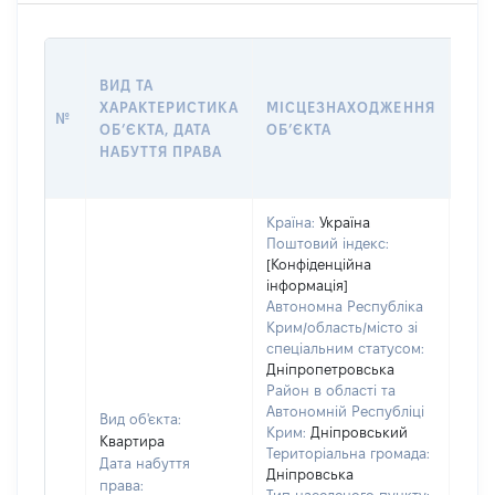
ВАР
ВИД ТА
ДАТ
ХАРАКТЕРИСТИКА
МІСЦЕЗНАХОДЖЕННЯ
ПРА
№
ОБʼЄКТА, ДАТА
ОБʼЄКТА
ОС
НАБУТТЯ ПРАВА
ГР
ОЦІ
Країна:
Україна
Поштовий індекс:
[Конфіденційна
інформація]
Автономна Республіка
Крим/область/місто зі
спеціальним статусом:
Дніпропетровська
Район в області та
Автономній Республіці
Вид об'єкта:
Крим:
Дніпровський
Квартира
Територіальна громада:
Дата набуття
Дніпровська
права: