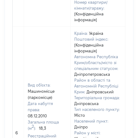
Номер квартири/
кімнати/гаражу:
[Конфіденційна
інформація]
Країна:
Україна
Поштовий індекс:
[Конфіденційна
інформація]
Автономна Республіка
Крим/область/місто зі
спеціальним статусом:
Дніпропетровська
Район в області та
Вид об'єкта:
Автономній Республіці
Машиномісце
Крим:
Дніпровський
(паркомісце)
Територіальна громада:
Дата набуття
Дніпровська
Тип населеного пункту:
права:
Місто
08.12.2010
Населений пункт:
Загальна площа
2
Дніпро
(м
):
18,3
[Не
6
Район у місті:
заст
Реєстраційний