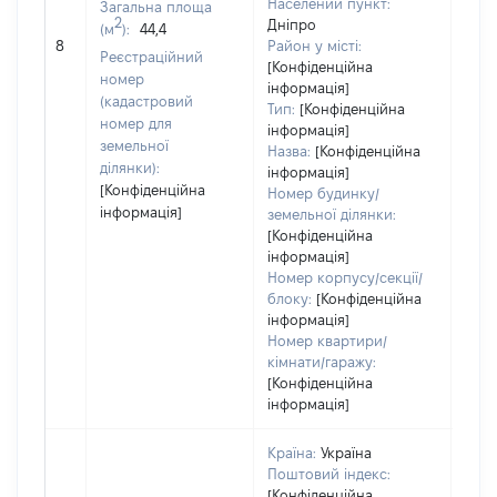
Населений пункт:
Загальна площа
Тип 
2
Дніпро
(м
):
44,4
обʼє
8
Район у місті:
Реєстраційний
варт
[Конфіденційна
номер
інформація]
набу
(кадастровий
Тип:
[Конфіденційна
номер для
інформація]
земельної
Назва:
[Конфіденційна
ділянки):
інформація]
[Конфіденційна
Номер будинку/
інформація]
земельної ділянки:
[Конфіденційна
інформація]
Номер корпусу/секції/
блоку:
[Конфіденційна
інформація]
Номер квартири/
кімнати/гаражу:
[Конфіденційна
інформація]
Країна:
Україна
Поштовий індекс:
[Конфіденційна