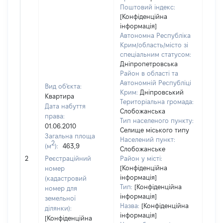
Поштовий індекс:
[Конфіденційна
інформація]
Автономна Республіка
Крим/область/місто зі
спеціальним статусом:
Дніпропетровська
Район в області та
Автономній Республіці
Вид об'єкта:
Крим:
Дніпровський
Квартира
Територіальна громада:
Дата набуття
Слобожанська
права:
Тип населеного пункту:
01.06.2010
Селище міського типу
Загальна площа
Населений пункт:
2
(м
):
463,9
Слобожанське
[Не
2
Реєстраційний
Район у місті:
заст
[Конфіденційна
номер
інформація]
(кадастровий
Тип:
[Конфіденційна
номер для
інформація]
земельної
Назва:
[Конфіденційна
ділянки):
інформація]
[Конфіденційна