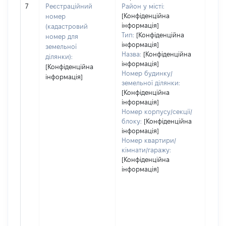
[Не
7
Реєстраційний
Район у місті:
заст
[Конфіденційна
номер
інформація]
(кадастровий
Тип:
[Конфіденційна
номер для
інформація]
земельної
Назва:
[Конфіденційна
ділянки):
інформація]
[Конфіденційна
Номер будинку/
інформація]
земельної ділянки:
[Конфіденційна
інформація]
Номер корпусу/секції/
блоку:
[Конфіденційна
інформація]
Номер квартири/
кімнати/гаражу:
[Конфіденційна
інформація]