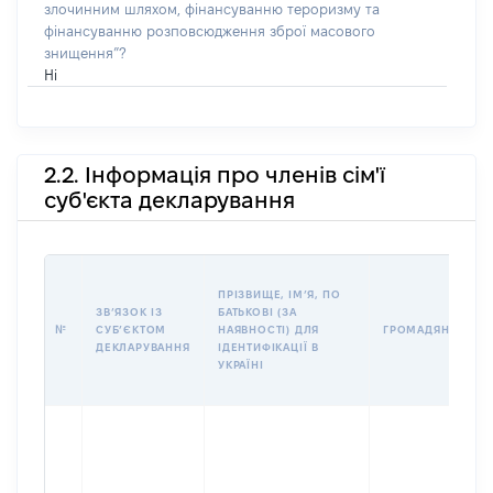
злочинним шляхом, фінансуванню тероризму та
фінансуванню розповсюдження зброї масового
знищення”?
Ні
2.2. Інформація про членів сім'ї
суб'єкта декларування
ПРІЗВИЩЕ, ІМʼЯ, ПО
ЗВʼЯЗОК ІЗ
БАТЬКОВІ (ЗА
№
СУБʼЄКТОМ
НАЯВНОСТІ) ДЛЯ
ГРОМАДЯНСТВО
ДЕКЛАРУВАННЯ
ІДЕНТИФІКАЦІЇ В
УКРАЇНІ