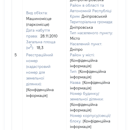
Район в області та
Автономній Республіці
Вид об'єкта:
Крим:
Дніпровський
Машиномісце
Територіальна громада:
(паркомісце)
Дніпровська
Дата набуття
Тип населеного пункту:
права:
28.11.2010
Місто
Загальна площа
Населений пункт:
2
(м
):
18,3
Дніпро
[Не
5
Реєстраційний
Район у місті:
заст
[Конфіденційна
номер
інформація]
(кадастровий
Тип:
[Конфіденційна
номер для
інформація]
земельної
Назва:
[Конфіденційна
ділянки):
інформація]
[Конфіденційна
Номер будинку/
інформація]
земельної ділянки:
[Конфіденційна
інформація]
Номер корпусу/секції/
блоку:
[Конфіденційна
інформація]