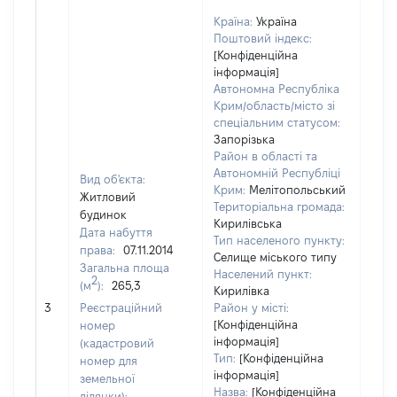
Країна:
Україна
Поштовий індекс:
[Конфіденційна
інформація]
Автономна Республіка
Крим/область/місто зі
спеціальним статусом:
Запорізька
Район в області та
Автономній Республіці
Вид об'єкта:
Крим:
Мелітопольський
Житловий
Територіальна громада:
будинок
Кирилівська
Дата набуття
Тип населеного пункту:
права:
07.11.2014
Селище міського типу
Загальна площа
Населений пункт:
2
(м
):
265,3
Кирилівка
[Не
3
Реєстраційний
Район у місті:
заст
[Конфіденційна
номер
інформація]
(кадастровий
Тип:
[Конфіденційна
номер для
інформація]
земельної
Назва:
[Конфіденційна
ділянки):