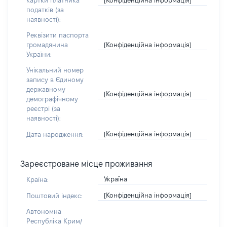
картки платника
податків (за
наявності):
Реквізити паспорта
[Конфіденційна інформація]
громадянина
України:
Унікальний номер
запису в Єдиному
державному
[Конфіденційна інформація]
демографічному
реєстрі (за
наявності):
[Конфіденційна інформація]
Дата народження:
Зареєстроване місце проживання
Україна
Країна:
[Конфіденційна інформація]
Поштовий індекс:
Автономна
Республіка Крим/