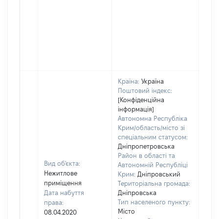
Країна:
Україна
Поштовий індекс:
[Конфіденційна
інформація]
Автономна Республіка
Крим/область/місто зі
спеціальним статусом:
Дніпропетровська
Район в області та
Вид об'єкта:
Автономній Республіці
Нежитлове
Крим:
Дніпровський
приміщення
Територіальна громада:
Дата набуття
Дніпровська
Тип населеного пункту:
права:
Місто
08.04.2020
2414