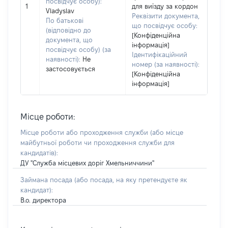
посвідчує особу):
1
для виїзду за кордон
Vladyslav
Реквізити документа,
По батькові
що посвідчує особу:
(відповідно до
[Конфіденційна
документа, що
інформація]
посвідчує особу) (за
Ідентифікаційний
наявності):
Не
номер (за наявності):
застосовується
[Конфіденційна
інформація]
Місце роботи:
Місце роботи або проходження служби
(або місце
майбутньої роботи чи проходження служби для
кандидатів)
:
ДУ "Служба місцевих доріг Хмельниччини"
Займана посада
(або посада, на яку претендуєте як
кандидат)
:
В.о. директора