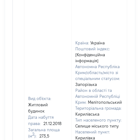
Країна:
Україна
Поштовий індекс:
[Конфіденційна
інформація]
Автономна Республіка
Крим/область/місто зі
спеціальним статусом:
Запорізька
Район в області та
Автономній Республіці
Вид об'єкта:
Крим:
Мелітопольський
Житловий
Територіальна громада:
будинок
Кирилівська
Дата набуття
Тип населеного пункту:
права:
21.12.2018
Селище міського типу
Загальна площа
Населений пункт:
2
(м
):
273,5
Кирилівка