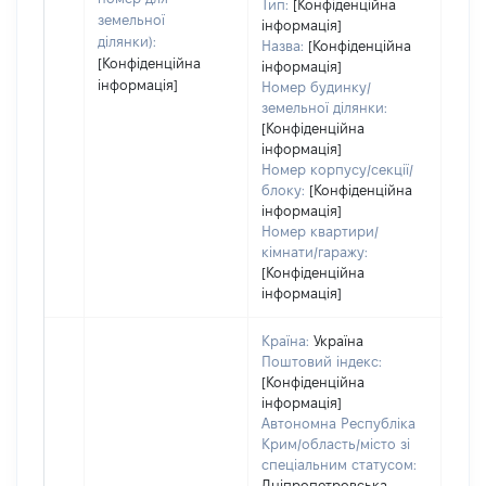
Тип:
[Конфіденційна
земельної
інформація]
ділянки):
Назва:
[Конфіденційна
[Конфіденційна
інформація]
інформація]
Номер будинку/
земельної ділянки:
[Конфіденційна
інформація]
Номер корпусу/секції/
блоку:
[Конфіденційна
інформація]
Номер квартири/
кімнати/гаражу:
[Конфіденційна
інформація]
Країна:
Україна
Поштовий індекс:
[Конфіденційна
інформація]
Автономна Республіка
Крим/область/місто зі
спеціальним статусом:
Дніпропетровська