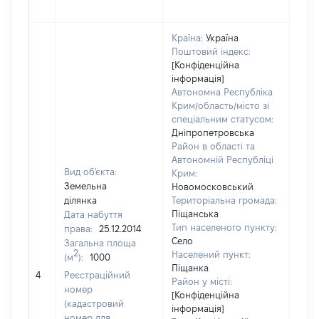
Країна:
Україна
Поштовий індекс:
[Конфіденційна
інформація]
Автономна Республіка
Крим/область/місто зі
спеціальним статусом:
Дніпропетровська
Район в області та
Автономній Республіці
Вид об'єкта:
Крим:
Земельна
Новомосковський
ділянка
Територіальна громада:
Піщанська
Дата набуття
Тип населеного пункту:
права:
25.12.2014
Село
Загальна площа
8110
2
Населений пункт:
(м
):
1000
Тип 
Піщанка
обʼє
4
Реєстраційний
Район у місті:
варт
номер
[Конфіденційна
набу
(кадастровий
інформація]
номер для