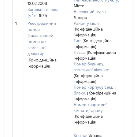
Тип населеного пункту:
12.02.2008
Місто
Загальна площа
Населений пункт:
2
(м
):
157,5
Дніпро
[Не
1
Реєстраційний
Район у місті:
заст
[Конфіденційна
номер
інформація]
(кадастровий
Тип:
[Конфіденційна
номер для
інформація]
земельної
Назва:
[Конфіденційна
ділянки):
інформація]
[Конфіденційна
Номер будинку/
інформація]
земельної ділянки:
[Конфіденційна
інформація]
Номер корпусу/секції/
блоку:
[Конфіденційна
інформація]
Номер квартири/
кімнати/гаражу:
[Конфіденційна
інформація]
Країна:
Україна