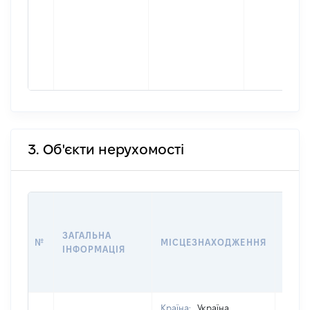
3. Об'єкти нерухомості
ВАРТ
ДАТУ
ЗАГАЛЬНА
ПРАВ
№
МІСЦЕЗНАХОДЖЕННЯ
ІНФОРМАЦІЯ
ОСТ
ГРО
ОЦІ
Країна:
Україна