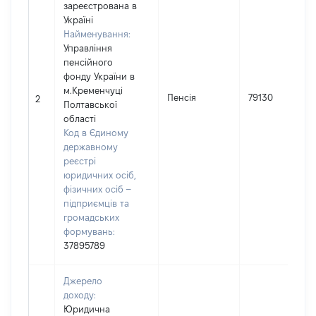
зареєстрована в
Україні
Найменування:
Управління
пенсійного
фонду України в
м.Кременчуці
Пенсія
79130
2
Полтавської
області
Код в Єдиному
державному
реєстрі
юридичних осіб,
фізичних осіб –
підприємців та
громадських
формувань:
37895789
Джерело
доходу:
Юридична