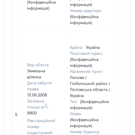
[Конфіденційна
інформація]
інформація]
Номер квартири:
[Конфіденційна
інформація]
Країна:
Україна
Поштовий індекс:
[Конфіденційна
Вид об'єкта:
інформація]
Земельна
Населений пункт:
ділянка
Липове /
Дата набуття
Глобинський район /
права:
Полтавська область /
13.06.2008
Україна
Загальна
Тип:
[Конфіденційна
2
площа (м
):
інформація]
9900
Назва:
[Не в
5
[Конфіденційна
Реєстраційний
інформація]
номер
Номер будинку:
(кадастровий