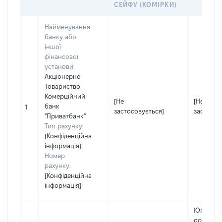
СЕЙФУ (КОМІРКИ)
Найменування
банку або
іншої
фінансової
установи:
Акціонерне
Товариство
Комерційний
[Не
[Не
банк
1
застосовується]
застосов
"Приватбанк"
Тип рахунку:
[Конфіденційна
інформація]
Номер
рахунку:
[Конфіденційна
інформація]
Юридич
особа,