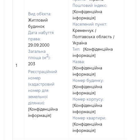
Поштовий індекс:
[Конфіденційна
Вид об'єкта:
інформація]
Житловий
Населений пункт:
будинок
Кременчук /
Дата набуття
Полтавська область /
права:
Україна
29.09.2000
Тип:
[Конфіденційна
Загальна
інформація]
2
площа (м
):
Назва:
203
21133
1
[Конфіденційна
Реєстраційний
інформація]
номер
Номер будинку:
(кадастровий
[Конфіденційна
номер для
інформація]
земельної
Номер корпусу:
ділянки):
[Конфіденційна
[Конфіденційна
інформація]
інформація]
Номер квартири:
[Конфіденційна
інформація]