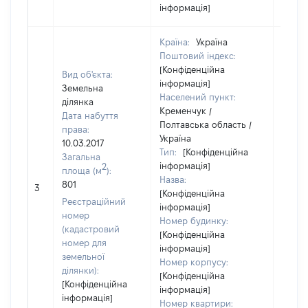
інформація]
Країна:
Україна
Поштовий індекс:
[Конфіденційна
Вид об'єкта:
інформація]
Земельна
Населений пункт:
ділянка
Кременчук /
Дата набуття
Полтавська область /
права:
Україна
10.03.2017
Тип:
[Конфіденційна
Загальна
інформація]
2
площа (м
):
Назва:
801
[Не в
3
[Конфіденційна
Реєстраційний
інформація]
номер
Номер будинку:
(кадастровий
[Конфіденційна
номер для
інформація]
земельної
Номер корпусу:
ділянки):
[Конфіденційна
[Конфіденційна
інформація]
інформація]
Номер квартири: