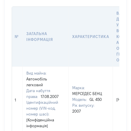
ВАРТІС
ДАТУ 
У ВЛАС
ВОЛОД
ЗАГАЛЬНА
№
ХАРАКТЕРИСТИКА
КОРИС
ІНФОРМАЦІЯ
АБО З
ОСТА
ГРОШ
ОЦІНК
Вид майна:
Автомобіль
легковий
Марка:
Дата набуття
МЕРСЕДЕС БЕНЦ
права:
17.08.2007
Модель:
GL 450
[Не від
1
Ідентифікаційний
Рік випуску:
номер (VIN-код,
2007
номер шасі):
[Конфіденційна
інформація]