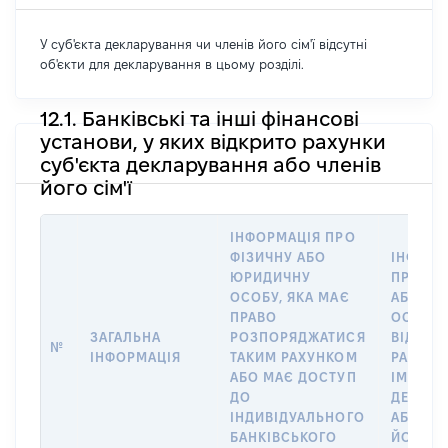
У суб'єкта декларування чи членів його сім'ї відсутні
об'єкти для декларування в цьому розділі.
12.1. Банківські та інші фінансові
установи, у яких відкрито рахунки
суб'єкта декларування або членів
його сім'ї
ІНФОРМАЦІЯ ПРО
ФІЗИЧНУ АБО
ІНФОРМ
ЮРИДИЧНУ
ПРО ФІ
ОСОБУ, ЯКА МАЄ
АБО Ю
ПРАВО
ОСОБУ,
ЗАГАЛЬНА
РОЗПОРЯДЖАТИСЯ
ВІДКРИ
№
ІНФОРМАЦІЯ
ТАКИМ РАХУНКОМ
РАХУНО
АБО МАЄ ДОСТУП
ІМ’Я СУ
ДО
ДЕКЛАР
ІНДИВІДУАЛЬНОГО
АБО ЧЛ
БАНКІВСЬКОГО
ЙОГО СІ