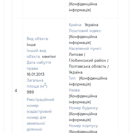
[Конфіденційна
інформація]
Країна:
Україна
Поштовий індекс:
[Конфіденційна
Вид об'єкта:
інформація]
Інше
Населений пункт:
Інший вид
Липове /
об'єкта:
кемпінг
Глобинський район /
Дата набуття
Полтавська область /
права:
Україна
16.01.2013
Тип:
[Конфіденційна
Загальна
інформація]
2
площа (м
):
Назва:
[Не в
4
989
[Конфіденційна
Реєстраційний
інформація]
номер
Номер будинку:
(кадастровий
[Конфіденційна
номер для
інформація]
земельної
Номер корпусу:
ділянки):
[Конфіденційна