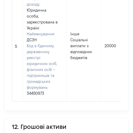
доходу:
Юридична
особа,
зареєстрована в
Україні
Найменування:
Інше
ДСЗН
Соціальні
Код в Єдиному
виплати з
20000
5
державному
відповідних
реєстрі
бюджетів
юридичних осіб,
фізичних осіб –
підприємців та
громадських
формувань:
34450973
12. Грошові активи