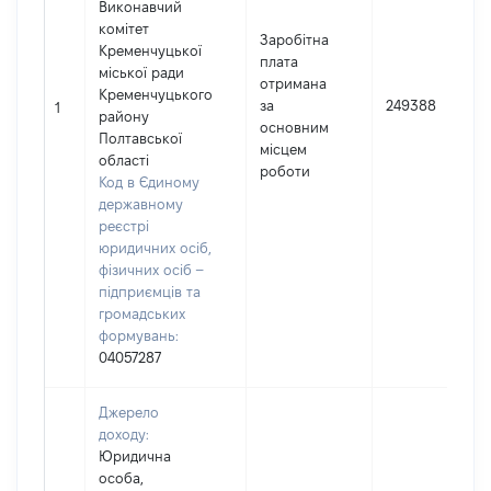
Виконавчий
комітет
Заробітна
Кременчуцької
плата
міської ради
отримана
Кременчуцького
за
249388
1
району
основним
Полтавської
місцем
області
роботи
Код в Єдиному
державному
реєстрі
юридичних осіб,
фізичних осіб –
підприємців та
громадських
формувань:
04057287
Джерело
доходу:
Юридична
особа,