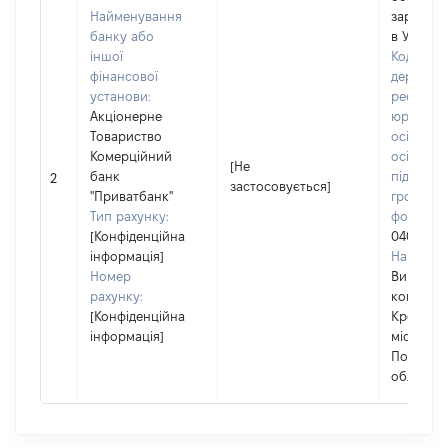
Найменування
зареєст
банку або
в Україні
іншої
Код в Єд
фінансової
державн
установи:
реєстрі
Акціонерне
юридичн
Товариство
осіб, фіз
Комерційний
осіб –
[Не
банк
підприєм
2
застосовується]
"Приватбанк"
громадс
Тип рахунку:
формува
[Конфіденційна
04057287
інформація]
Наймену
Номер
Виконав
рахунку:
комітет
[Конфіденційна
Кременч
інформація]
міської 
Полтавсь
області