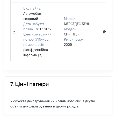
Вид майна:
Автомобіль
легковий
Марка:
Дата набуття
МЕРСЕДЕС БЕНЦ
права:
18.01.2012
Модель:
[Не від
2
Ідентифікаційний
СПРІНТЕР
номер (VIN-код,
Рік випуску:
номер шасі):
2005
[Конфіденційна
інформація]
7. Цінні папери
У суб'єкта декларування чи членів його сім'ї відсутні
об'єкти для декларування в цьому розділі.