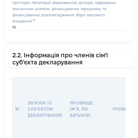
протидію легалізації (відмиванню) доходів, одержаних
злочинним шляхом, фінансуванню тероризму та
фінансуванню розповсюдження зброї масового
знищення”?
Ні
2.2. Інформація про членів сім'ї
суб'єкта декларування
ЗВ'ЯЗОК ІЗ
ПРІЗВИЩЕ,
№
СУБ'ЄКТОМ
ІМ'Я, ПО
ГРОМАДЯН
ДЕКЛАРУВАННЯ
БАТЬКОВІ