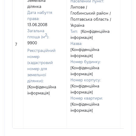
Земельна
Населений пункт:
ділянка
Липове /
Дата набуття
Глобинський район /
права:
Полтавська область /
13.06.2008
Україна
Загальна
Тип:
[Конфіденційна
2
площа (м
):
інформація]
9900
Назва:
[Не в
7
[Конфіденційна
Реєстраційний
інформація]
номер
Номер будинку:
(кадастровий
[Конфіденційна
номер для
інформація]
земельної
Номер корпусу:
ділянки):
[Конфіденційна
[Конфіденційна
інформація]
інформація]
Номер квартири:
[Конфіденційна
інформація]