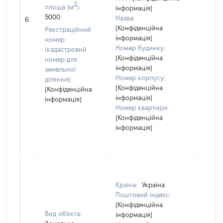
2
площа (м
):
інформація]
5000
Назва:
[Не в
6
[Конфіденційна
Реєстраційний
інформація]
номер
Номер будинку:
(кадастровий
[Конфіденційна
номер для
інформація]
земельної
Номер корпусу:
ділянки):
[Конфіденційна
[Конфіденційна
інформація]
інформація]
Номер квартири:
[Конфіденційна
інформація]
Країна:
Україна
Поштовий індекс:
[Конфіденційна
Вид об'єкта:
інформація]