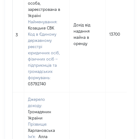
особа,
зареєстрована в
Україні
Найменування:
Дохід від
Козацьке СВК
надання
Код в Єдиному
13700
3
майна в
державному
оренду
реєстрі
юридичних осіб,
фізичних осіб –
підприємців та
громадських
формувань:
03792740
Джерело
доходу:
Громадянин
України
Прізвище:
Харлановська
Ім'я:
Алла