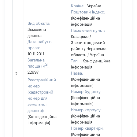
Країна:
Україна
Поштовий індекс:
[Конфіденційна
Вид об'єкта:
інформація]
Земельна
Населений пункт:
ділянка
Козацьке /
Дата набуття
Звенигородський
права:
район / Черкаська
10.11.2011
область / Україна
Загальна
Тип:
[Конфіденційна
2
площа (м
):
інформація]
[Не
22697
Назва:
2
засто
[Конфіденційна
Реєстраційний
інформація]
номер
Номер будинку:
(кадастровий
[Конфіденційна
номер для
інформація]
земельної
Номер корпусу:
ділянки):
[Конфіденційна
[Конфіденційна
інформація]
інформація]
Номер квартири:
[Конфіденційна