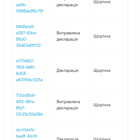
Щорічна
2021
ae9b-
декларація
0998eb99c75f
94f45dd5-
a387-42be-
Виправлена
Щорічна
2022
86d0-
декларація
36467a8ff012
d1774967-
7f69-4481-
Декларація
Щорічна
2022
8d53-
a870f0bc023e
713dd8b9-
45f2-46fa-
Виправлена
Щорічна
2020
8fb7-
декларація
07c25c92e06b
dcc0da1b-
bae8-4dc9-
Декларація
Щорічна
2021