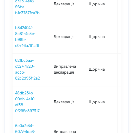
c73b-4e43-
Декларація
Щорічна
2025
96be-
b1e37877ca2b
b342404f-
8c81-4e3e-
Декларація
Щорічна
2024
b98b-
e0746a761af6
621bc3aa-
c527-4720-
Виправлена
Щорічна
2023
ac35-
декларація
82c2d93f12a2
48db254b-
00db-4a10-
Декларація
Щорічна
2023
af38-
0f295a897317
6e0a7c34-
6077-4d58-
Виправлена