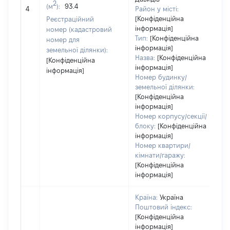
о
2
(м
):
93.4
4
Район у місті:
в
[Конфіденційна
Реєстраційний
д
інформація]
номер (кадастровий
н
Тип:
[Конфіденційна
номер для
інформація]
земельної ділянки):
Назва:
[Конфіденційна
[Конфіденційна
інформація]
інформація]
Номер будинку/
земельної ділянки:
[Конфіденційна
інформація]
Номер корпусу/секції/
блоку:
[Конфіденційна
інформація]
Номер квартири/
кімнати/гаражу:
[Конфіденційна
інформація]
Країна:
Україна
Поштовий індекс:
[Конфіденційна
інформація]