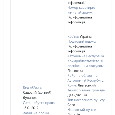
інформація]
Номер квартири/
кімнати/гаражу:
[Конфіденційна
інформація]
Країна:
Україна
Поштовий індекс:
[Конфіденційна
інформація]
Автономна Республіка
Крим/область/місто зі
спеціальним статусом:
Львівська
Район в області та
Автономній Республіці
Крим:
Львівський
Вид об'єкта:
Територіальна громада:
Садовий (дачний)
Давидівська
будинок
Тип населеного пункту:
Дата набуття права:
Село
13.01.2012
Населений пункт:
в
Загальна площа
Давидів