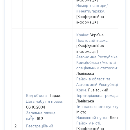
інформація]
Номер квартири/
кімнати/гаражу:
[Конфіденційна
інформація]
Країна:
Україна
Поштовий індекс:
[Конфіденційна
інформація]
Автономна Республіка
Крим/область/місто зі
спеціальним статусом:
Львівська
Район в області та
Автономній Республіці
Крим:
Львівський
Вид об'єкта:
Гараж
Територіальна громада:
Львівська
Дата набуття права:
Тип населеного пункту:
06.10.2004
Місто
Загальна площа
2
Населений пункт:
Львів
(м
):
19.3
Район у місті:
[
2
Реєстраційний
[Конфіденційна