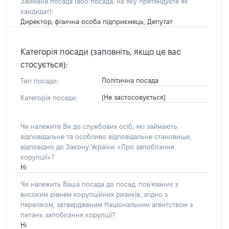
Займана посада
(або посада, на яку претендуєте як
кандидат)
:
Директор, фізична особа підприємець, Депутат
Категорія посади (заповніть, якщо це вас
стосується):
Політична посада
Тип посади:
[Не застосовується]
Категорія посади:
Чи належите Ви до службових осіб, які займають
відповідальне та особливо відповідальне становище,
відповідно до Закону України «Про запобігання
корупції»?
Ні
Чи належить Ваша посада до посад, пов'язаних з
високим рівнем корупційних ризиків, згідно з
переліком, затвердженим Національним агентством з
питань запобігання корупції?
Ні