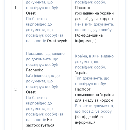
документа, що
посвідчує особу:
1
посвідчує особу):
Паспорт
Orest
громадянина України
По батькові
для виїзду за кордон
(відповідно до
Реквізити документа,
документа, що
що посвідчує особу:
посвідчує особу) (за
[Конфіденційна
наявності):
Orestovych
інформація]
Прізвище (відповідно
Країна, в якій видано
до документа, що
документ, що
посвідчує особу):
посвідчує особу:
Pechenko
Україна
Ім’я (відповідно до
Тип документа, що
документа, що
посвідчує особу:
посвідчує особу):
Паспорт
2
Orest
громадянина України
По батькові
для виїзду за кордон
(відповідно до
Реквізити документа,
документа, що
що посвідчує особу:
посвідчує особу) (за
[Конфіденційна
наявності):
Не
інформація]
застосовується