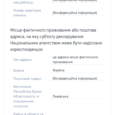
секції/блоку:
Номер квартири/
[Конфіденційна інформація]
кімнати:
Місце фактичного проживання або поштова
адреса, на яку суб’єкту декларування
Національним агентством може бути надіслано
кореспонденцію
це адреса місця фактичного
Тип адреси:
проживання
Україна
Країна:
[Конфіденційна інформація]
Поштовий індекс:
Автономна
Республіка Крим/
Львівська
область/місто зі
спеціальним
статусом:
Район в області та