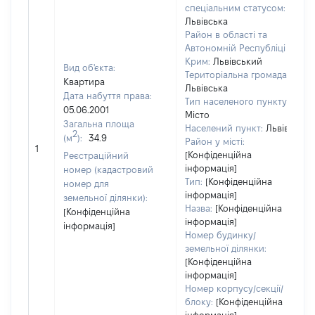
спеціальним статусом:
Львівська
Район в області та
Автономній Республіці
Крим:
Львівський
Вид об'єкта:
Територіальна громада:
Квартира
Львівська
Дата набуття права:
1
Тип населеного пункту:
05.06.2001
Місто
Загальна площа
в
Населений пункт:
Львів
2
(м
):
34.9
о
Район у місті:
1
в
[Конфіденційна
Реєстраційний
д
інформація]
номер (кадастровий
Тип:
[Конфіденційна
н
номер для
інформація]
земельної ділянки):
Назва:
[Конфіденційна
[Конфіденційна
інформація]
інформація]
Номер будинку/
земельної ділянки:
[Конфіденційна
інформація]
Номер корпусу/секції/
блоку:
[Конфіденційна