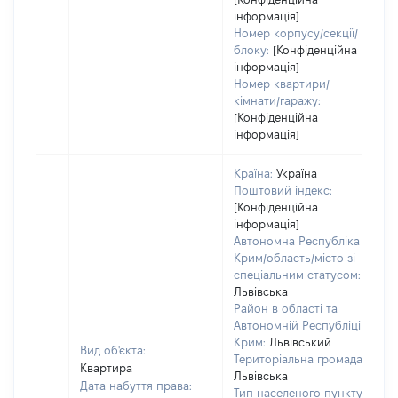
інформація]
Номер корпусу/секції/
блоку:
[Конфіденційна
інформація]
Номер квартири/
кімнати/гаражу:
[Конфіденційна
інформація]
Країна:
Україна
Поштовий індекс:
[Конфіденційна
інформація]
Автономна Республіка
Крим/область/місто зі
спеціальним статусом:
Львівська
Район в області та
Автономній Республіці
Крим:
Львівський
Вид об'єкта:
Територіальна громада:
Квартира
Львівська
Дата набуття права:
2
Тип населеного пункту: