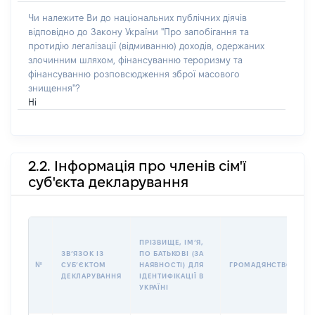
Чи належите Ви до національних публічних діячів
відповідно до Закону України "Про запобігання та
протидію легалізації (відмиванню) доходів, одержаних
злочинним шляхом, фінансуванню тероризму та
фінансуванню розповсюдження зброї масового
знищення"?
Ні
2.2. Інформація про членів сім'ї
суб'єкта декларування
П
ПРІЗВИЩЕ, ІМʼЯ,
Б
ЗВʼЯЗОК ІЗ
ПО БАТЬКОВІ (ЗА
І
№
СУБʼЄКТОМ
НАЯВНОСТІ) ДЛЯ
ГРОМАДЯНСТВО
М
ДЕКЛАРУВАННЯ
ІДЕНТИФІКАЦІЇ В
УКРАЇНІ