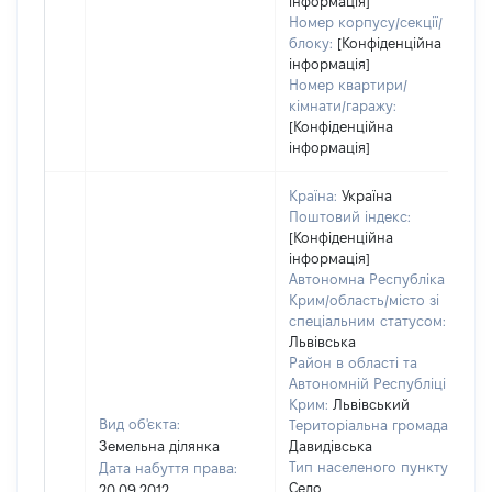
інформація]
Номер корпусу/секції/
блоку:
[Конфіденційна
інформація]
Номер квартири/
кімнати/гаражу:
[Конфіденційна
інформація]
Країна:
Україна
Поштовий індекс:
[Конфіденційна
інформація]
Автономна Республіка
Крим/область/місто зі
спеціальним статусом:
Львівська
Район в області та
Автономній Республіці
Крим:
Львівський
Вид об'єкта:
Територіальна громада:
Земельна ділянка
Давидівська
Тип населеного пункту:
Дата набуття права:
Село
20.09.2012