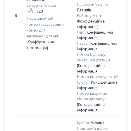
Населений пункт:
Загальна площа
в
2
Давидів
(м
):
728
о
6
Район у місті:
в
Реєстраційний
[Конфіденційна
д
номер (кадастровий
інформація]
н
номер для
Тип:
[Конфіденційна
земельної ділянки):
інформація]
[Конфіденційна
Назва:
[Конфіденційна
інформація]
інформація]
Номер будинку/
земельної ділянки:
[Конфіденційна
інформація]
Номер корпусу/секції/
блоку:
[Конфіденційна
інформація]
Номер квартири/
кімнати/гаражу:
[Конфіденційна
інформація]
Країна:
Україна
Поштовий індекс: