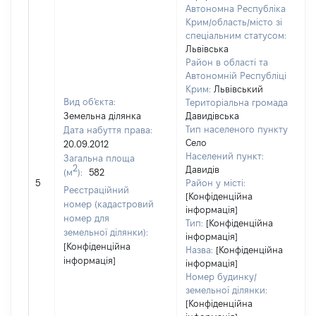
Автономна Республіка
Крим/область/місто зі
спеціальним статусом:
Львівська
Район в області та
Автономній Республіці
Крим:
Львівський
Вид об'єкта:
Територіальна громада:
Земельна ділянка
Давидівська
Тип населеного пункту:
Дата набуття права:
Село
20.09.2012
Населений пункт:
Загальна площа
в
2
Давидів
(м
):
582
о
5
Район у місті:
в
Реєстраційний
[Конфіденційна
д
номер (кадастровий
інформація]
н
номер для
Тип:
[Конфіденційна
земельної ділянки):
інформація]
[Конфіденційна
Назва:
[Конфіденційна
інформація]
інформація]
Номер будинку/
земельної ділянки:
[Конфіденційна