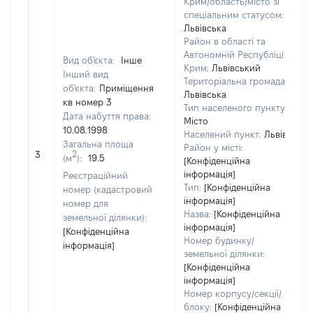
Крим/область/місто зі
спеціальним статусом:
Львівська
Район в області та
Автономній Республіці
Вид об'єкта:
Інше
Крим:
Львівський
Інший вид
Територіальна громада:
об'єкта:
Приміщення
Львівська
кв номер 3
Тип населеного пункту:
Дата набуття права:
Місто
10.08.1998
Населений пункт:
Львів
Загальна площа
Район у місті:
[
2
3
(м
):
19.5
[Конфіденційна
інформація]
Реєстраційний
Тип:
[Конфіденційна
номер (кадастровий
інформація]
номер для
Назва:
[Конфіденційна
земельної ділянки):
інформація]
[Конфіденційна
Номер будинку/
інформація]
земельної ділянки:
[Конфіденційна
інформація]
Номер корпусу/секції/
блоку:
[Конфіденційна