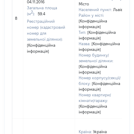
04.11.2016
Місто
Загальна площа
в
Населений пункт:
Львів
2
(м
):
59.4
о
Район у місті:
8
в
[Конфіденційна
Реєстраційний
д
інформація]
номер (кадастровий
Тип:
[Конфіденційна
н
номер для
інформація]
земельної ділянки):
Назва:
[Конфіденційна
[Конфіденційна
інформація]
інформація]
Номер будинку/
земельної ділянки:
[Конфіденційна
інформація]
Номер корпусу/секції/
блоку:
[Конфіденційна
інформація]
Номер квартири/
кімнати/гаражу:
[Конфіденційна
інформація]
Країна:
Україна