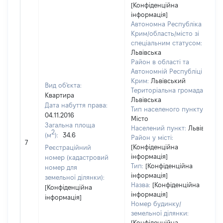
[Конфіденційна
інформація]
Автономна Республіка
Крим/область/місто зі
спеціальним статусом:
Львівська
Район в області та
Автономній Республіці
Крим:
Львівський
Вид об'єкта:
Територіальна громада:
Квартира
Львівська
Дата набуття права:
1
Тип населеного пункту:
04.11.2016
Місто
Загальна площа
в
Населений пункт:
Львів
2
(м
):
34.6
о
Район у місті:
7
в
[Конфіденційна
Реєстраційний
д
інформація]
номер (кадастровий
Тип:
[Конфіденційна
н
номер для
інформація]
земельної ділянки):
Назва:
[Конфіденційна
[Конфіденційна
інформація]
інформація]
Номер будинку/
земельної ділянки:
[Конфіденційна