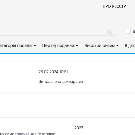
Й
ПРО РЕЄСТР
ш
атегорія посади:
Період подання:
Високий ризик:
Відп
23.02.2024 10:51
Виправлена декларація
2023
ого самоврядування (охоплює