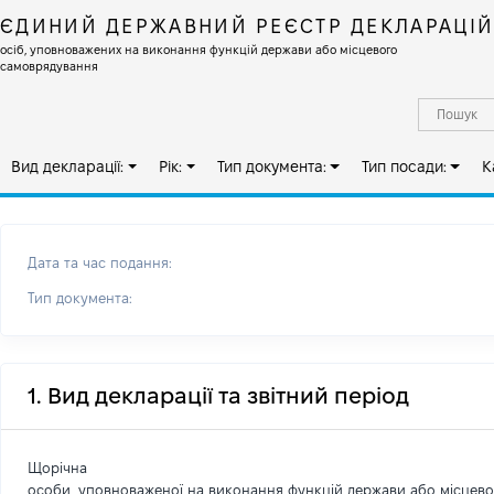
ЄДИНИЙ ДЕРЖАВНИЙ РЕЄСТР ДЕКЛАРАЦІ
осіб, уповноважених на виконання функцій держави або місцевого
самоврядування
Вид декларації:
Рік:
Тип документа:
Тип посади:
К
Дата та час подання:
Тип документа:
1. Вид декларації та звітний період
Щорічна
особи, уповноваженої на виконання функцій держави або місцев