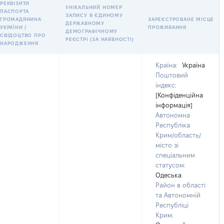
РЕКВІЗИТИ
УНІКАЛЬНИЙ НОМЕР
ПАСПОРТА
ЗАПИСУ В ЄДИНОМУ
ГРОМАДЯНИНА
ЗАРЕЄСТРОВАНЕ МІСЦЕ
ДЕРЖАВНОМУ
УКРАЇНИ /
ПРОЖИВАННЯ
ДЕМОГРАФІЧНОМУ
СВІДОЦТВО ПРО
РЕЄСТРІ (ЗА НАЯВНОСТІ)
НАРОДЖЕННЯ
Країна:
Україна
Поштовий
індекс:
[Конфіденційна
інформація]
Автономна
Республіка
Крим/область/
місто зі
спеціальним
статусом:
Одеська
Район в області
та Автономній
Республіці
Крим: