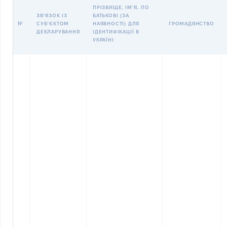
ПРІЗВИЩЕ, ІМʼЯ, ПО
ЗВʼЯЗОК ІЗ
БАТЬКОВІ (ЗА
№
СУБʼЄКТОМ
НАЯВНОСТІ) ДЛЯ
ГРОМАДЯНСТВО
ДЕКЛАРУВАННЯ
ІДЕНТИФІКАЦІЇ В
УКРАЇНІ