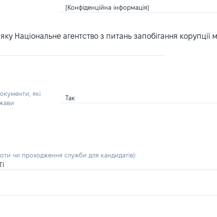
[Конфіденційна інформація]
ку Національне агентство з питань запобігання корупції 
окументи, які
Так
ржави
боти чи проходження служби для кандидатів)
:
ТІ