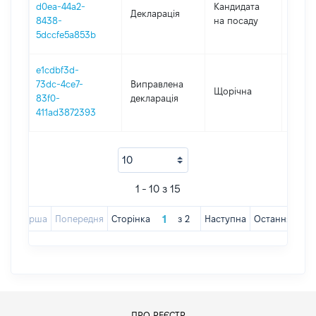
d0ea-44a2-
Кандидата
Декларація
2018
8438-
на посаду
5dccfe5a853b
e1cdbf3d-
73dc-4ce7-
Виправлена
Щорічна
2018
83f0-
декларація
411ad3872393
1 - 10 з 15
Перша
Попередня
Сторінка
з
2
Наступна
Остання
ПРО РЕЄСТР