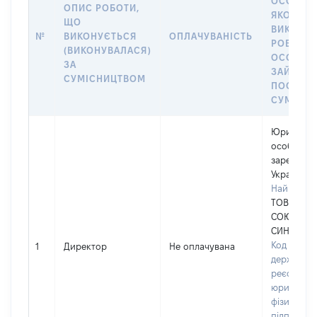
ОСОБА, 
ОПИС РОБОТИ,
ЯКОЇ
ЩО
ВИКОНУ
№
ВИКОНУЄТЬСЯ
ОПЛАЧУВАНІСТЬ
РОБОТА (
(ВИКОНУВАЛАСЯ)
ОСОБА
ЗА
ЗАЙМАЛ
СУМІСНИЦТВОМ
ПОСАДУ 
СУМІСН
Юридичн
особа,
зареєстро
Україні
Найменув
ТОВ "АГРО
СОЮЗ
СИНЕЛЬНИ
Код в Єди
1
Директор
Не оплачувана
державно
реєстрі
юридичних
фізичних о
підприємц