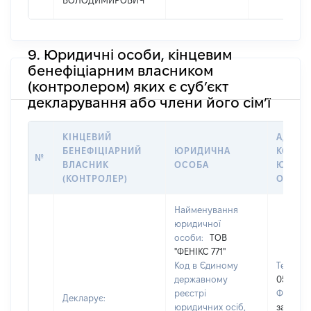
ВОЛОДИМИРОВИЧ
9. Юридичні особи, кінцевим
бенефіціарним власником
(контролером) яких є суб’єкт
декларування або члени його сім’ї
КІНЦЕВИЙ
АДРЕС
БЕНЕФІЦІАРНИЙ
ЮРИДИЧНА
КОНТА
№
ВЛАСНИК
ОСОБА
ЮРИДИ
(КОНТРОЛЕР)
ОСОБ
Найменування
юридичної
особи:
ТОВ
"ФЕНІКС 771"
Код в Єдиному
Телефон
державному
056374
реєстрі
Факс:
[
Декларує:
юридичних осіб,
застосо