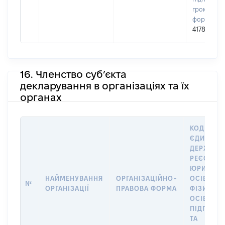
громадськ
формуван
41782852
16. Членство суб’єкта
декларування в організаціях та їх
органах
КОД В
ЄДИНОМ
ДЕРЖАВН
РЕЄСТРІ
ЮРИДИЧ
НАЙМЕНУВАННЯ
ОРГАНІЗАЦІЙНО-
ОСІБ,
№
ОРГАНІЗАЦІЇ
ПРАВОВА ФОРМА
ФІЗИЧНИ
ОСІБ –
ПІДПРИЄ
ТА