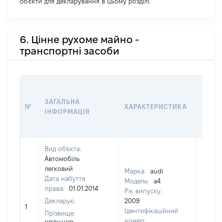
об'єкти для декларування в цьому розділі.
6. Цінне рухоме майно -
транспортні засоби
ВАРТ
ДАТУ
ЗАГАЛЬНА
№
ХАРАКТЕРИСТИКА
У ВЛ
ІНФОРМАЦІЯ
ВОЛО
КОРИ
Вид об'єкта:
Автомобіль
легковий
Марка:
audi
Дата набуття
Модель:
a4
права:
01.01.2014
Рік випуску:
Декларує:
2009
1
[Не ві
Ідентифікаційний
Прізвище:
номер: