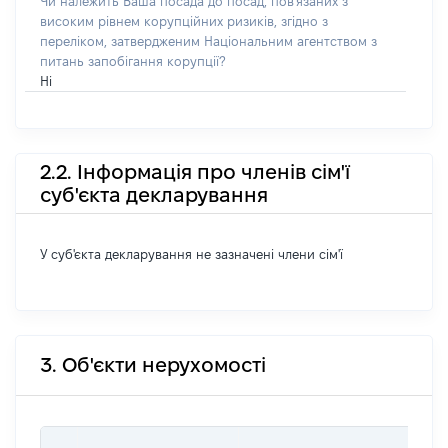
Чи належить Ваша посада до посад, пов'язаних з
високим рівнем корупційних ризиків, згідно з
переліком, затвердженим Національним агентством з
питань запобігання корупції?
Ні
2.2. Інформація про членів сім'ї
суб'єкта декларування
У суб'єкта декларування не зазначені члени сім'ї
3. Об'єкти нерухомості