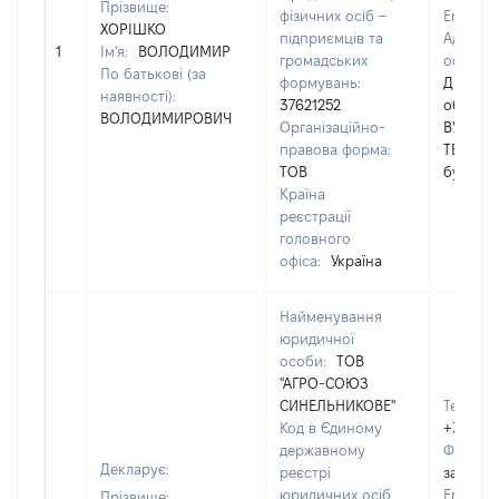
Прізвище:
фізичних осіб –
Email:
[
ХОРІШКО
підприємців та
Адреса
1
Ім'я:
ВОЛОДИМИР
громадських
особи:
По батькові (за
формувань:
Дніпро
наявності):
37621252
обл., мі
ВОЛОДИМИРОВИЧ
Організаційно-
ВУЛИЦЯ
правова форма:
ТЕРПИГ
ТОВ
будинок
Країна
реєстрації
головного
офіса:
Україна
Найменування
юридичної
особи:
ТОВ
"АГРО-СОЮЗ
СИНЕЛЬНИКОВЕ"
Телефон
Код в Єдиному
+38067
державному
Факс:
[
Декларує:
реєстрі
застосо
юридичних осіб,
Email:
Прізвище: