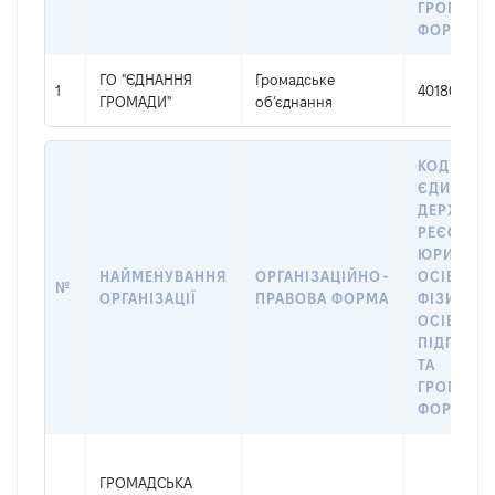
ГРОМАДС
ФОРМУВА
ГО "ЄДНАННЯ
Громадське
1
40180916
ГРОМАДИ"
об’єднання
КОД В
ЄДИНОМ
ДЕРЖАВН
РЕЄСТРІ
ЮРИДИЧ
НАЙМЕНУВАННЯ
ОРГАНІЗАЦІЙНО-
ОСІБ,
№
ОРГАНІЗАЦІЇ
ПРАВОВА ФОРМА
ФІЗИЧНИ
ОСІБ –
ПІДПРИЄ
ТА
ГРОМАДС
ФОРМУВА
ГРОМАДСЬКА