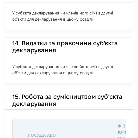
У суб'єкта декларування чи членів його сім'ї відсутні
об'єкти для декларування в цьому розділі.
14. Видатки та правочини суб'єкта
декларування
У суб'єкта декларування чи членів його сім'ї відсутні
об'єкти для декларування в цьому розділі.
15. Робота за сумісництвом суб’єкта
декларування
ФІЗИЧНА
ЮРИДИЧ
ПОСАДА АБО