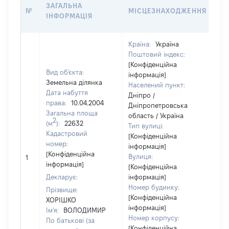
ВА
ЗАГАЛЬНА
№
МІСЦЕЗНАХОДЖЕННЯ
НА
ІНФОРМАЦІЯ
НА
Країна:
Україна
Поштовий індекс:
[Конфіденційна
Вид об'єкта:
інформація]
Земельна ділянка
Населений пункт:
Дата набуття
Дніпро /
права:
10.04.2004
Дніпропетровська
Загальна площа
область / Україна
2
(м
):
22632
Тип вулиці:
Кадастровий
[Конфіденційна
номер:
інформація]
[Н
[Конфіденційна
Вулиця:
1
ві
інформація]
[Конфіденційна
Декларує:
інформація]
Номер будинку:
Прізвище:
[Конфіденційна
ХОРІШКО
інформація]
Ім'я:
ВОЛОДИМИР
Номер корпусу:
По батькові (за
[Конфіденційна