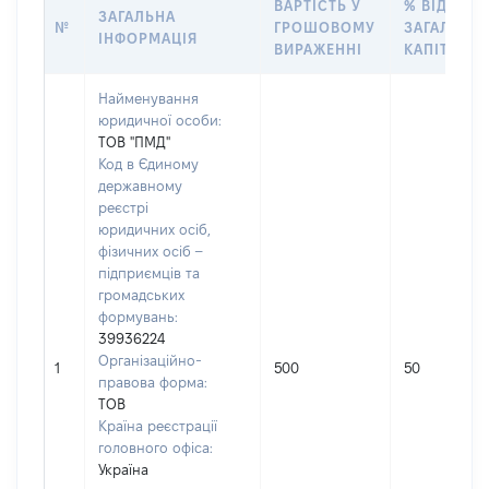
ВАРТІСТЬ У
% ВІД
ЗАГАЛЬНА
№
ГРОШОВОМУ
ЗАГАЛЬНО
ІНФОРМАЦІЯ
ВИРАЖЕННІ
КАПІТАЛУ
Найменування
юридичної особи:
ТОВ "ПМД"
Код в Єдиному
державному
реєстрі
юридичних осіб,
фізичних осіб –
підприємців та
громадських
формувань:
39936224
Організаційно-
1
500
50
правова форма:
ТОВ
Країна реєстрації
головного офіса:
Україна