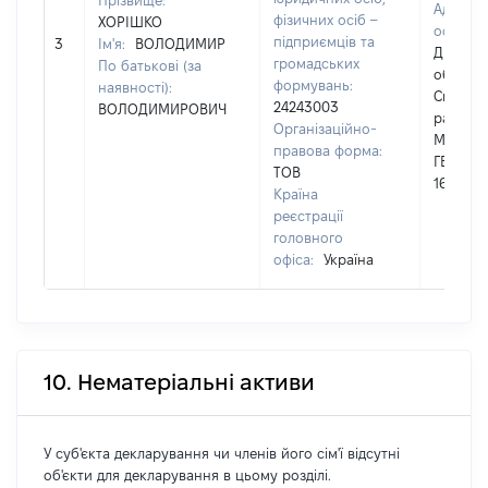
Прізвище:
Адреса
фізичних осіб –
ХОРІШКО
особи:
підприємців та
3
Ім'я:
ВОЛОДИМИР
Дніпро
громадських
По батькові (за
обл.,
формувань:
наявності):
Синель
24243003
ВОЛОДИМИРОВИЧ
район, 
Організаційно-
Майськ
правова форма:
ГЕРЦЕНА
ТОВ
16-Б
Країна
реєстрації
головного
офіса:
Україна
10. Нематеріальні активи
У суб'єкта декларування чи членів його сім'ї відсутні
об'єкти для декларування в цьому розділі.