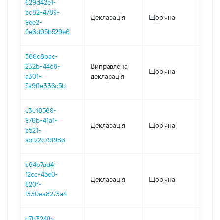
629d42e1-
bc82-4789-
Декларація
Щорічна
2024
9ee2-
0e6d95b529e6
366c8bac-
232b-44d8-
Виправлена
Щорічна
2023
a301-
декларація
5a9ffe336c5b
c3c18569-
976b-41a1-
Декларація
Щорічна
2021
b521-
abf22c79f986
b94b7ad4-
12cc-45e0-
Декларація
Щорічна
2022
820f-
f330ea8273a4
d7b324fb-