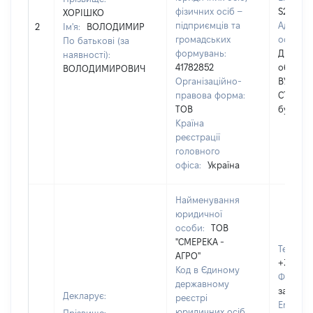
фізичних осіб –
S2017@I
ХОРІШКО
підприємців та
Адреса
2
Ім'я:
ВОЛОДИМИР
громадських
особи:
По батькові (за
формувань:
Дніпро
наявності):
41782852
обл., мі
ВОЛОДИМИРОВИЧ
Організаційно-
ВУЛИЦЯ
правова форма:
СТОЛЯР
ТОВ
будинок
Країна
реєстрації
головного
офіса:
Україна
Найменування
юридичної
особи:
ТОВ
"СМЕРЕКА -
Телефон
АГРО"
+380675
Код в Єдиному
Факс:
[
державному
застосо
Декларує:
реєстрі
Email:
[
юридичних осіб,