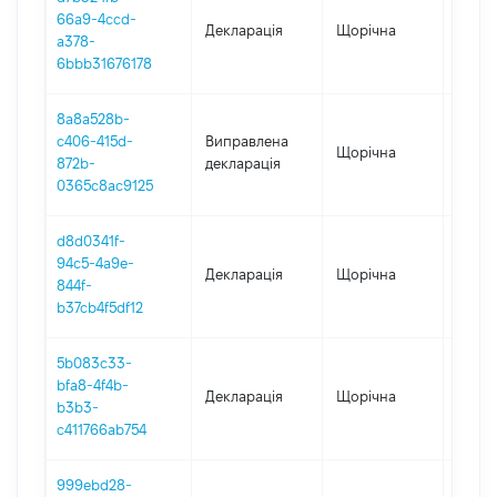
66a9-4ccd-
Декларація
Щорічна
2023
a378-
6bbb31676178
8a8a528b-
c406-415d-
Виправлена
Щорічна
2020
872b-
декларація
0365c8ac9125
d8d0341f-
94c5-4a9e-
Декларація
Щорічна
2020
844f-
b37cb4f5df12
5b083c33-
bfa8-4f4b-
Декларація
Щорічна
2019
b3b3-
c411766ab754
999ebd28-