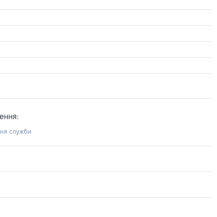
ення:
ння служби