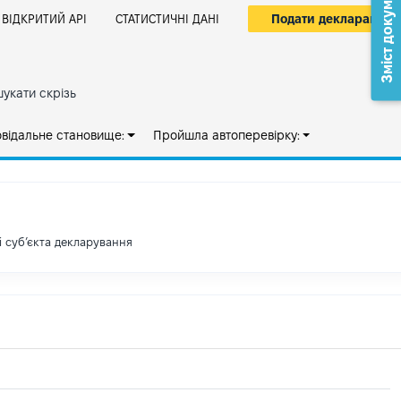
Зміст документа
Подати декларацію
ВІДКРИТИЙ АРІ
СТАТИСТИЧНІ ДАНІ
укати скрізь
овідальне становище:
Пройшла автоперевірку:
і субʼєкта декларування