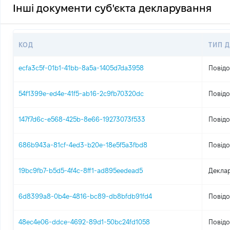
Інші документи суб'єкта декларування
КОД
ТИП 
ecfa3c5f-01b1-41bb-8a5a-1405d7da3958
Повідо
54f1399e-ed4e-41f5-ab16-2c9fb70320dc
Повідо
147f7d6c-e568-425b-8e66-19273073f533
Повідо
686b943a-81cf-4ed3-b20e-18e5f5a3fbd8
Повідо
19bc9fb7-b5d5-4f4c-8ff1-ad895eedead5
Деклар
6d8399a8-0b4e-4816-bc89-db8bfdb91fd4
Повідо
48ec4e06-ddce-4692-89d1-50bc24fd1058
Повідо