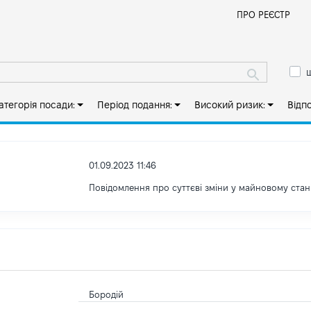
Й
ПРО РЕЄСТР
ш
атегорія посади:
Період подання:
Високий ризик:
Відп
01.09.2023 11:46
Повідомлення про суттєві зміни у майновому стан
Бородій