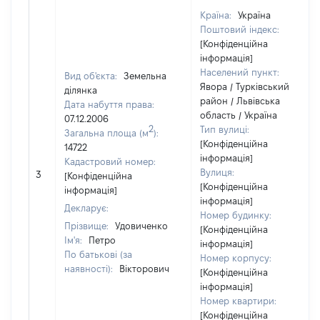
Країна:
Україна
Поштовий індекс:
[Конфіденційна
інформація]
Населений пункт:
Вид об'єкта:
Земельна
Явора / Турківський
ділянка
район / Львівська
Дата набуття права:
область / Україна
07.12.2006
2
Тип вулиці:
Загальна площа (м
):
[Конфіденційна
14722
інформація]
Кадастровий номер:
Вулиця:
3
[Конфіденційна
[Конфіденційна
інформація]
інформація]
Декларує:
Номер будинку:
Прізвище:
Удовиченко
[Конфіденційна
Ім'я:
Петро
інформація]
По батькові (за
Номер корпусу:
наявності):
Вікторович
[Конфіденційна
інформація]
Номер квартири:
[Конфіденційна