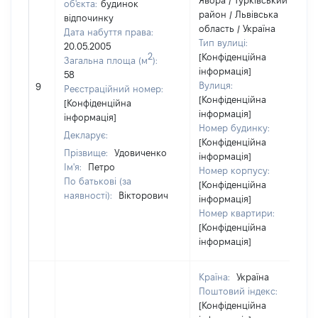
Явора / Турківський
об'єкта:
будинок
район / Львівська
відпочинку
область / Україна
Дата набуття права:
Тип вулиці:
20.05.2005
2
[Конфіденційна
Загальна площа (м
):
інформація]
58
Вулиця:
9
Реєстраційний номер:
[Конфіденційна
[Конфіденційна
інформація]
інформація]
Номер будинку:
Декларує:
[Конфіденційна
Прізвище:
Удовиченко
інформація]
Ім'я:
Петро
Номер корпусу:
По батькові (за
[Конфіденційна
наявності):
Вікторович
інформація]
Номер квартири:
[Конфіденційна
інформація]
Країна:
Україна
Поштовий індекс:
[Конфіденційна