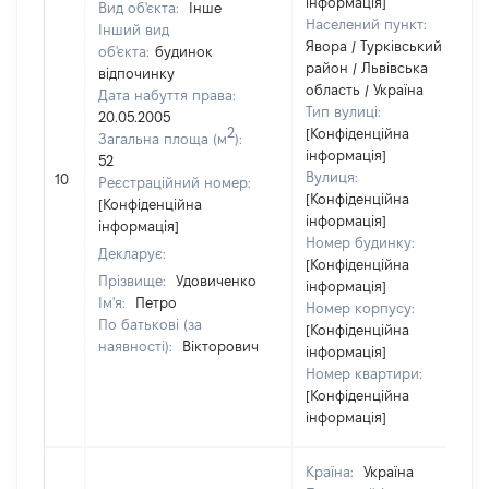
інформація]
Вид об'єкта:
Інше
Населений пункт:
Інший вид
Явора / Турківський
об'єкта:
будинок
район / Львівська
відпочинку
область / Україна
Дата набуття права:
Тип вулиці:
20.05.2005
2
[Конфіденційна
Загальна площа (м
):
інформація]
52
Вулиця:
10
Реєстраційний номер:
[Конфіденційна
[Конфіденційна
інформація]
інформація]
Номер будинку:
Декларує:
[Конфіденційна
Прізвище:
Удовиченко
інформація]
Ім'я:
Петро
Номер корпусу:
По батькові (за
[Конфіденційна
наявності):
Вікторович
інформація]
Номер квартири:
[Конфіденційна
інформація]
Країна:
Україна