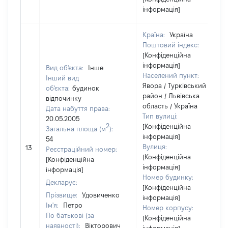
інформація]
Країна:
Україна
Поштовий індекс:
[Конфіденційна
інформація]
Вид об'єкта:
Інше
Населений пункт:
Інший вид
Явора / Турківський
об'єкта:
будинок
район / Львівська
відпочинку
область / Україна
Дата набуття права:
Тип вулиці:
20.05.2005
2
[Конфіденційна
Загальна площа (м
):
інформація]
54
Вулиця:
13
Реєстраційний номер:
[Конфіденційна
[Конфіденційна
інформація]
інформація]
Номер будинку:
Декларує:
[Конфіденційна
Прізвище:
Удовиченко
інформація]
Ім'я:
Петро
Номер корпусу:
По батькові (за
[Конфіденційна
наявності):
Вікторович