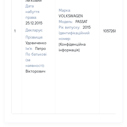
легковий
Дата
Марка:
набуття
VOLKSWAGEN
права:
Модель:
PASSAT
25.12.2015
Рік випуску:
2015
Декларує:
1
1057268
Ідентифікаційний
Прізвище:
номер:
Удовиченко
[Конфіденційна
Ім'я:
Петро
інформація]
По батькові
(за
наявності):
Вікторович