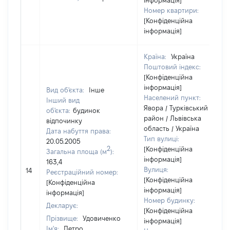
інформація]
Номер квартири:
[Конфіденційна
інформація]
Країна:
Україна
Поштовий індекс:
[Конфіденційна
інформація]
Вид об'єкта:
Інше
Населений пункт:
Інший вид
Явора / Турківський
об'єкта:
будинок
район / Львівська
відпочинку
область / Україна
Дата набуття права:
Тип вулиці:
20.05.2005
2
[Конфіденційна
Загальна площа (м
):
інформація]
163,4
Вулиця:
14
Реєстраційний номер:
[Конфіденційна
[Конфіденційна
інформація]
інформація]
Номер будинку:
Декларує:
[Конфіденційна
Прізвище:
Удовиченко
інформація]
Ім'я:
Петро