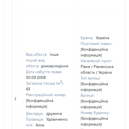
Країна:
Україна
Поштовий індекс:
[Конфіденційна
Вид об'єкта:
Інше
інформація]
Інший вид
Населений пункт:
об'єкта:
домоволодіння
Рівне / Рівненська
Дата набуття права:
область / Україна
30.09.2008
Тип вулиці:
2
Загальна площа (м
):
[Конфіденційна
43
інформація]
Реєстраційний номер:
Вулиця:
7
[Конфіденційна
[Конфіденційна
інформація]
інформація]
Номер будинку:
Декларує:
дружина
[Конфіденційна
Прізвище:
Удовиченко
інформація]
Ім'я:
Алла