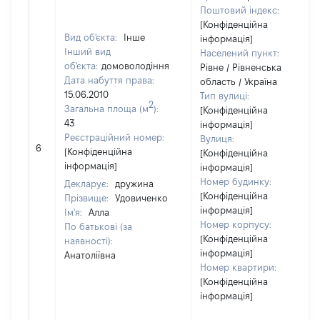
Поштовий індекс:
[Конфіденційна
Вид об'єкта:
Інше
інформація]
Інший вид
Населений пункт:
об'єкта:
домоволодіння
Рівне / Рівненська
Дата набуття права:
область / Україна
15.06.2010
Тип вулиці:
2
Загальна площа (м
):
[Конфіденційна
43
інформація]
Реєстраційний номер:
Вулиця:
6
[Конфіденційна
[Конфіденційна
інформація]
інформація]
Номер будинку:
Декларує:
дружина
[Конфіденційна
Прізвище:
Удовиченко
інформація]
Ім'я:
Алла
Номер корпусу:
По батькові (за
[Конфіденційна
наявності):
інформація]
Анатоліївна
Номер квартири:
[Конфіденційна
інформація]