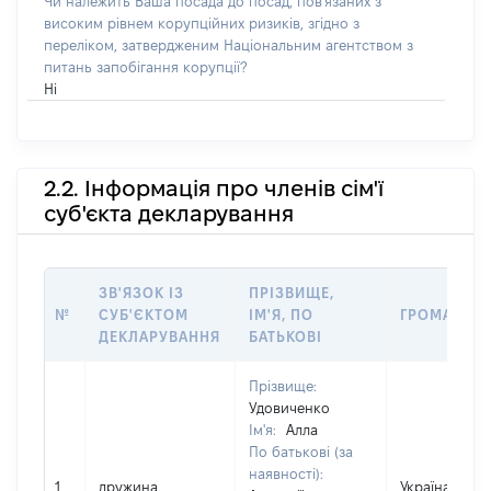
Чи належить Ваша посада до посад, пов'язаних з
високим рівнем корупційних ризиків, згідно з
переліком, затвердженим Національним агентством з
питань запобігання корупції?
Ні
2.2. Інформація про членів сім'ї
суб'єкта декларування
ЗВ'ЯЗОК ІЗ
ПРІЗВИЩЕ,
№
СУБ'ЄКТОМ
ІМ'Я, ПО
ГРОМАДЯН
ДЕКЛАРУВАННЯ
БАТЬКОВІ
Прізвище:
Удовиченко
Ім'я:
Алла
По батькові (за
наявності):
1
дружина
Україна