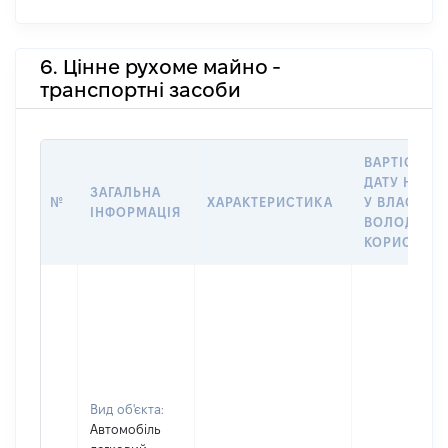
6. Цінне рухоме майно -
транспортні засоби
ВАРТІСТЬ Н
ДАТУ НАБУ
ЗАГАЛЬНА
№
ХАРАКТЕРИСТИКА
У ВЛАСНІСТ
ІНФОРМАЦІЯ
ВОЛОДІННЯ
КОРИСТУВ
Вид об'єкта:
Автомобіль