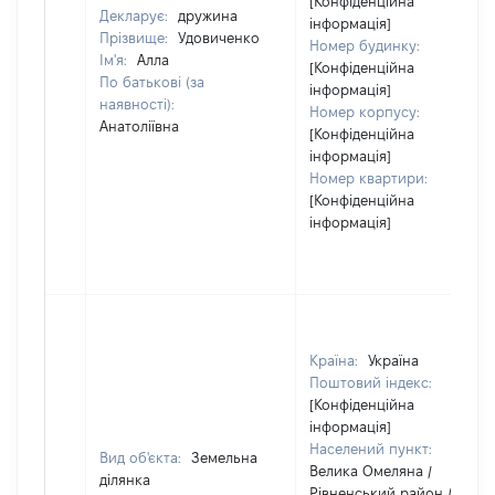
[Конфіденційна
Декларує:
дружина
інформація]
Прізвище:
Удовиченко
Номер будинку:
Ім'я:
Алла
[Конфіденційна
По батькові (за
інформація]
наявності):
Номер корпусу:
Анатоліївна
[Конфіденційна
інформація]
Номер квартири:
[Конфіденційна
інформація]
Країна:
Україна
Поштовий індекс:
[Конфіденційна
інформація]
Населений пункт:
Вид об'єкта:
Земельна
Велика Омеляна /
ділянка
Рівненський район /