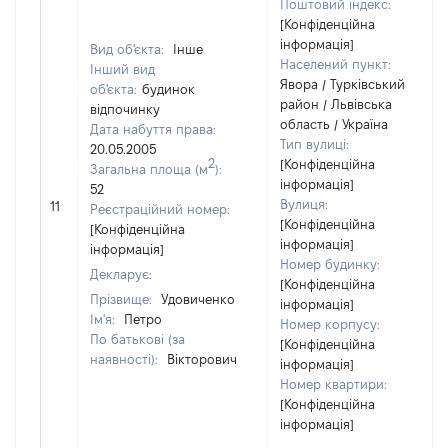
Поштовий індекс:
[Конфіденційна
інформація]
Вид об'єкта:
Інше
Населений пункт:
Інший вид
Явора / Турківський
об'єкта:
будинок
район / Львівська
відпочинку
область / Україна
Дата набуття права:
Тип вулиці:
20.05.2005
2
[Конфіденційна
Загальна площа (м
):
інформація]
52
Вулиця:
11
Реєстраційний номер:
[Конфіденційна
[Конфіденційна
інформація]
інформація]
Номер будинку:
Декларує:
[Конфіденційна
Прізвище:
Удовиченко
інформація]
Ім'я:
Петро
Номер корпусу:
По батькові (за
[Конфіденційна
наявності):
Вікторович
інформація]
Номер квартири:
[Конфіденційна
інформація]