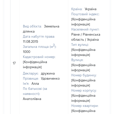
Країна:
Україна
Поштовий індекс:
[Конфіденційна
інформація]
Вид об'єкта:
Земельна
Населений пункт:
ділянка
Рівне / Рівненська
Дата набуття права:
область / Україна
11.08.2015
Тип вулиці:
2
Загальна площа (м
):
[Конфіденційна
1000
інформація]
Кадастровий номер:
Вулиця:
[Конфіденційна
17
[Конфіденційна
інформація]
інформація]
Декларує:
дружина
Номер будинку:
Прізвище:
Удовиченко
[Конфіденційна
Ім'я:
Алла
інформація]
По батькові (за
Номер корпусу:
наявності):
[Конфіденційна
Анатоліївна
інформація]
Номер квартири:
[Конфіденційна