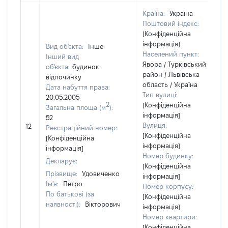
Країна:
Україна
Поштовий індекс:
[Конфіденційна
інформація]
Вид об'єкта:
Інше
Населений пункт:
Інший вид
Явора / Турківський
об'єкта:
будинок
район / Львівська
відпочинку
область / Україна
Дата набуття права:
Тип вулиці:
20.05.2005
2
[Конфіденційна
Загальна площа (м
):
інформація]
52
Вулиця:
12
Реєстраційний номер:
[Конфіденційна
[Конфіденційна
інформація]
інформація]
Номер будинку:
Декларує:
[Конфіденційна
Прізвище:
Удовиченко
інформація]
Ім'я:
Петро
Номер корпусу:
По батькові (за
[Конфіденційна
наявності):
Вікторович
інформація]
Номер квартири:
[Конфіденційна