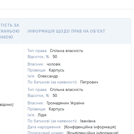
ТІСТЬ ЗА
ТАННЬОЮ
ІНФОРМАЦІЯ ЩОДО ПРАВ НА ОБ'ЄКТ
ІНКОЮ
Тип права:
Спільна власність
Відсоток, %:
50
Власник:
чоловік
Прізвище:
Карпусь
Ім'я:
Олександр
По батькові (за наявності):
Петрович
Тип права:
Спільна власність
Відсоток, %:
50
Власник:
Громадянин України
 відомо]
Прізвище:
Карпусь
Ім'я:
Лідія
По батькові (за наявності):
Іванівна
Дата народження:
[Конфіденційна інформація]
Податковий номер:
[Конфіденційна інформація]