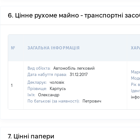
6. Цінне рухоме майно - транспортні зас
№
ЗАГАЛЬНА ІНФОРМАЦІЯ
ХАР
Вид об'єкта:
Автомобіль легковий
Мар
Дата набуття права:
31.12.2017
Мод
Декларує:
чоловік
Рік 
1
Прізвище:
Карпусь
Іден
Ім'я:
Олександр
інфо
По батькові (за наявності):
Петрович
7. Цінні папери