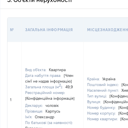
3. Об'єкти нерухомості
№
ЗАГАЛЬНА ІНФОРМАЦІЯ
МІСЦЕЗНАХОДЖЕН
Вид об'єкта:
Квартира
Дата набуття права:
[Член
Країна:
Україна
сім'ї не надав інформацію]
Поштовий індекс:
[Ко
2
Загальна площа (м
):
49,9
Населений пункт:
Хме
Реєстраційний номер:
Тип вулиці:
[Конфіден
[Конфіденційна інформація]
1
Вулиця:
[Конфіденцій
Декларує:
чоловік
Номер будинку:
[Конф
Прізвище:
Карпусь
Номер корпусу:
[Конф
Ім'я:
Олександр
Номер квартири:
[Кон
По батькові (за наявності):