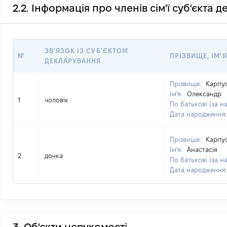
2.2. Інформація про членів сім'ї суб'єкта 
ЗВ'ЯЗОК ІЗ СУБ'ЄКТОМ
№
ПРІЗВИЩЕ, ІМ'Я
ДЕКЛАРУВАННЯ
Прізвище:
Карпу
Ім'я:
Олександр
1
чоловік
По батькові (за н
Дата народження
Прізвище:
Карпу
Ім'я:
Анастасія
2
дочка
По батькові (за н
Дата народження