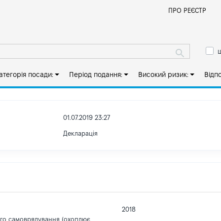
Й
ПРО РЕЄСТР
ш
атегорія посади:
Період подання:
Високий ризик:
Відп
01.07.2019 23:27
Декларація
2018
ого самоврядування (охоплює