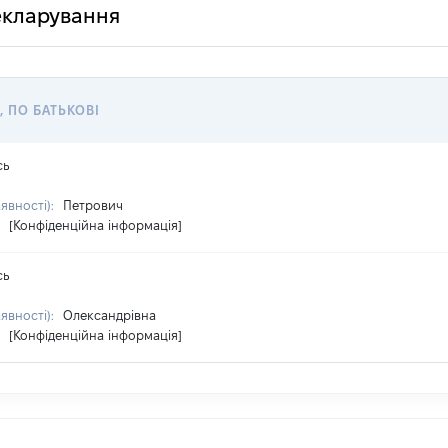
декларування
, ПО БАТЬКОВІ
сь
аявності):
Петрович
:
[Конфіденційна інформація]
сь
аявності):
Олександрівна
:
[Конфіденційна інформація]