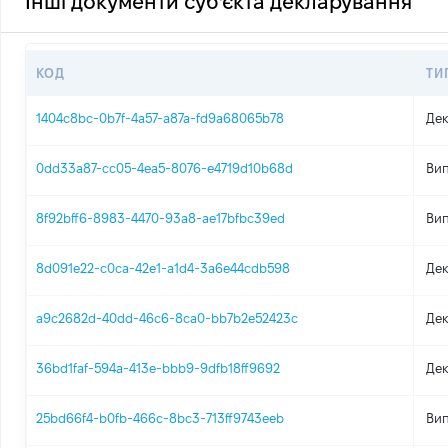
Інші документи суб'єкта декларування
КОД
ТИ
1404c8bc-0b7f-4a57-a87a-fd9a68065b78
Дек
0dd33a87-cc05-4ea5-8076-e4719d10b68d
Вип
8f92bff6-8983-4470-93a8-ae17bfbc39ed
Вип
8d091e22-c0ca-42e1-a1d4-3a6e44cdb598
Дек
a9c2682d-40dd-46c6-8ca0-bb7b2e52423c
Дек
36bd1faf-594a-413e-bbb9-9dfb18ff9692
Дек
25bd66f4-b0fb-466c-8bc3-713ff9743eeb
Вип