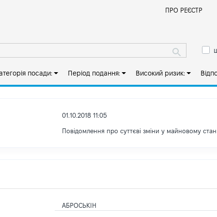
Й
ПРО РЕЄСТР
ш
атегорія посади:
Період подання:
Високий ризик:
Відп
01.10.2018 11:05
Повідомлення про суттєві зміни y майновому стан
АБРОСЬКІН