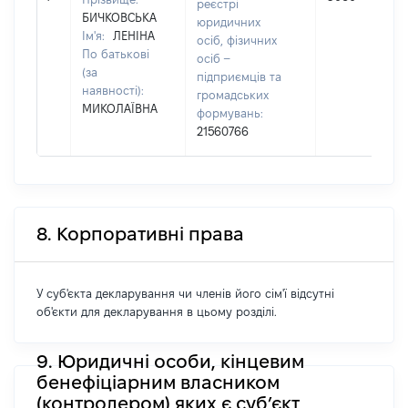
реєстрі
БИЧКОВСЬКА
юридичних
Ім'я:
ЛЕНІНА
осіб, фізичних
По батькові
осіб –
(за
підприємців та
наявності):
громадських
МИКОЛАЇВНА
формувань:
21560766
8. Корпоративні права
У суб'єкта декларування чи членів його сім'ї відсутні
об'єкти для декларування в цьому розділі.
9. Юридичні особи, кінцевим
бенефіціарним власником
(контролером) яких є суб’єкт