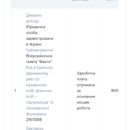
Джерело
доходу:
Юридична
особа,
зареєстрована
в Україні
Найменування:
Всеукраїнська
газета "Факти"
Код в Єдиному
державному
Заробітна
реєстрі
плата
юридичних
отримана
1
осіб, фізичних
за
80102
осіб –
основним
підприємців та
місцем
громадських
роботи
формувань:
21673418
Декларує: