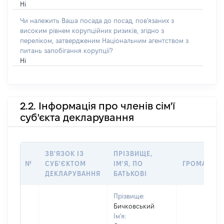
Ні
Чи належить Ваша посада до посад, пов'язаних з
високим рівнем корупційних ризиків, згідно з
переліком, затвердженим Національним агентством з
питань запобігання корупції?
Ні
2.2. Інформація про членів сім'ї
суб'єкта декларування
ЗВ'ЯЗОК ІЗ
ПРІЗВИЩЕ,
№
СУБ'ЄКТОМ
ІМ'Я, ПО
ГРОМАДЯН
ДЕКЛАРУВАННЯ
БАТЬКОВІ
Прізвище:
Бичковський
Ім'я: