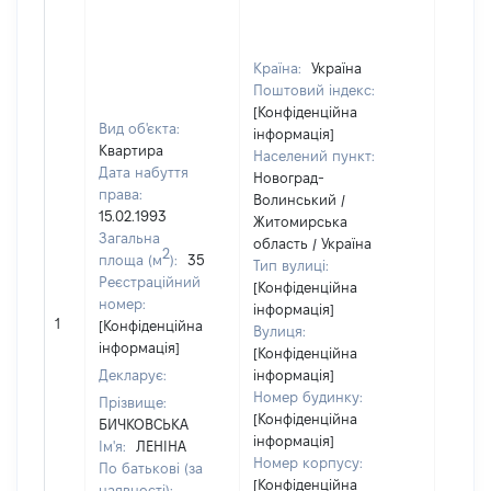
Країна:
Україна
Поштовий індекс:
[Конфіденційна
Вид об'єкта:
інформація]
Квартира
Населений пункт:
Дата набуття
Новоград-
права:
Волинський /
15.02.1993
Житомирська
Загальна
область / Україна
2
площа (м
):
35
Тип вулиці:
Реєстраційний
[Конфіденційна
номер:
інформація]
1
5000
[Конфіденційна
Вулиця:
інформація]
[Конфіденційна
Декларує:
інформація]
Номер будинку:
Прізвище:
[Конфіденційна
БИЧКОВСЬКА
інформація]
Ім'я:
ЛЕНІНА
Номер корпусу:
По батькові (за
[Конфіденційна
наявності):