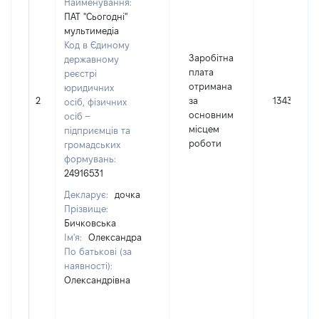
Найменування:
ПАТ "Сьогодні"
мультимедіа
Код в Єдиному
Заробітна
державному
плата
реєстрі
отримана
юридичних
2
за
134387
осіб, фізичних
основним
осіб –
місцем
підприємців та
роботи
громадських
формувань:
24916531
Декларує:
дочка
Прізвище:
Бичковська
Ім'я:
Олександра
По батькові (за
наявності):
Олександрівна