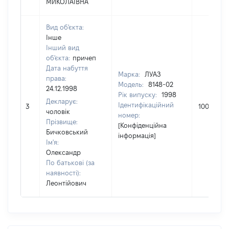
МИКОЛАЇВНА
Вид об'єкта:
Інше
Інший вид
об'єкта:
причеп
Дата набуття
Марка:
ЛУАЗ
права:
Модель:
8148-02
24.12.1998
Рік випуску:
1998
Декларує:
Ідентифікаційний
3
1000
чоловік
номер:
Прізвище:
[Конфіденційна
Бичковський
інформація]
Ім'я:
Олександр
По батькові (за
наявності):
Леонтійович