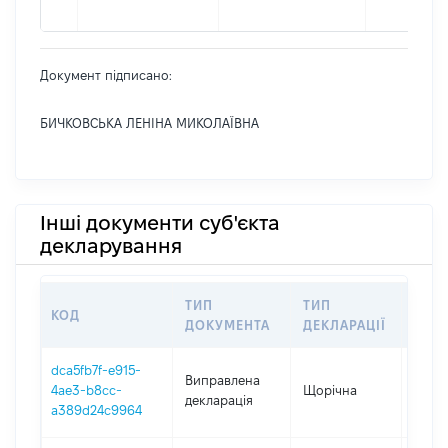
Документ підписано:
БИЧКОВСЬКА ЛЕНІНА МИКОЛАЇВНА
Інші документи суб'єкта
декларування
ТИП
ТИП
КОД
ПЕР
ДОКУМЕНТА
ДЕКЛАРАЦІЇ
dca5fb7f-e915-
Виправлена
4ae3-b8cc-
Щорічна
2025
декларація
a389d24c9964