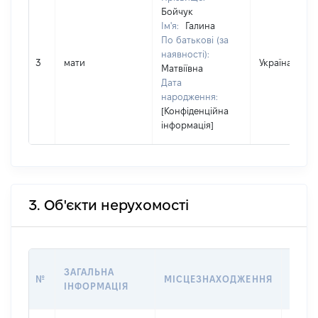
Бойчук
Ім'я:
Галина
По батькові (за
наявності):
3
мати
Україна
Матвіївна
Дата
народження:
[Конфіденційна
інформація]
3. Об'єкти нерухомості
ВАРТ
ЗАГАЛЬНА
№
МІСЦЕЗНАХОДЖЕННЯ
НА Д
ІНФОРМАЦІЯ
НАБУ