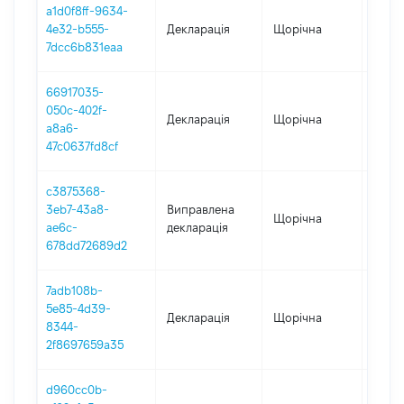
a1d0f8ff-9634-
4e32-b555-
Декларація
Щорічна
2025
7dcc6b831eaa
66917035-
050c-402f-
Декларація
Щорічна
2024
a8a6-
47c0637fd8cf
c3875368-
3eb7-43a8-
Виправлена
Щорічна
2023
ae6c-
декларація
678dd72689d2
7adb108b-
5e85-4d39-
Декларація
Щорічна
2023
8344-
2f8697659a35
d960cc0b-