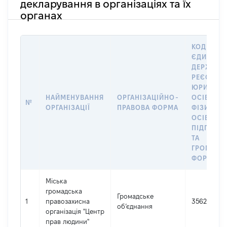
декларування в організаціях та їх
органах
КОД В
ЄДИНОМ
ДЕРЖАВН
РЕЄСТРІ
ЮРИДИЧ
НАЙМЕНУВАННЯ
ОРГАНІЗАЦІЙНО-
ОСІБ,
№
ОРГАНІЗАЦІЇ
ПРАВОВА ФОРМА
ФІЗИЧНИ
ОСІБ –
ПІДПРИЄ
ТА
ГРОМАДС
ФОРМУВА
Міська
громадська
Громадське
1
правозахисна
35622537
об’єднання
організація "Центр
прав людини"