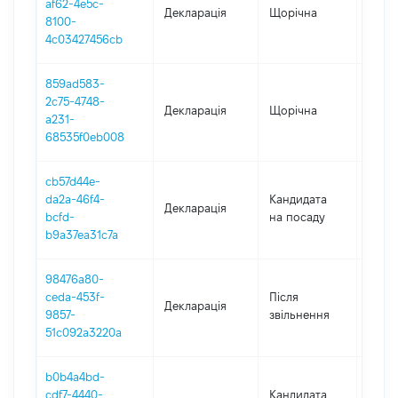
af62-4e5c-
Декларація
Щорічна
2022
8100-
4c03427456cb
859ad583-
2c75-4748-
Декларація
Щорічна
2021
a231-
68535f0eb008
cb57d44e-
da2a-46f4-
Кандидата
Декларація
2020
bcfd-
на посаду
b9a37ea31c7a
98476a80-
ceda-453f-
Після
Декларація
2019
9857-
звільнення
51c092a3220a
b0b4a4bd-
cdf7-4440-
Кандидата