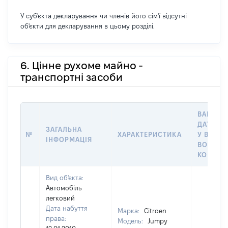
У суб'єкта декларування чи членів його сім'ї відсутні
об'єкти для декларування в цьому розділі.
6. Цінне рухоме майно -
транспортні засоби
ВАРТІСТ
ДАТУ НА
ЗАГАЛЬНА
№
ХАРАКТЕРИСТИКА
У ВЛАСН
ІНФОРМАЦІЯ
ВОЛОДІ
КОРИСТ
Вид об'єкта:
Автомобіль
легковий
Дата набуття
Марка:
Citroen
права:
Модель:
Jumpy