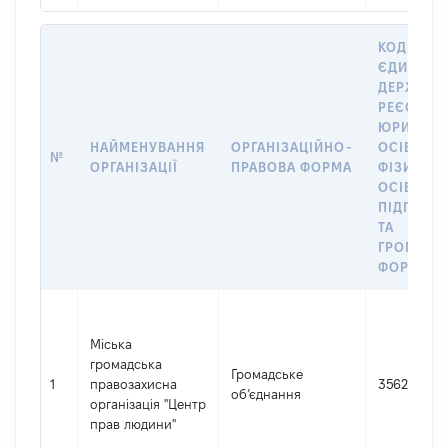
КОД В
ЄДИНОМ
ДЕРЖАВН
РЕЄСТРІ
ЮРИДИЧ
НАЙМЕНУВАННЯ
ОРГАНІЗАЦІЙНО-
ОСІБ,
№
ОРГАНІЗАЦІЇ
ПРАВОВА ФОРМА
ФІЗИЧНИ
ОСІБ –
ПІДПРИЄ
ТА
ГРОМАДС
ФОРМУВА
Міська
громадська
Громадське
1
правозахисна
35622537
об’єднання
організація "Центр
прав людини"