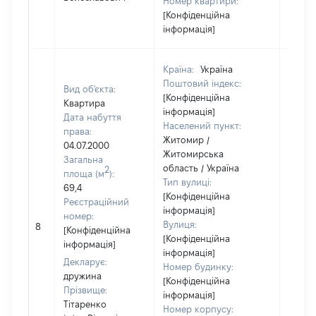
Номер квартири:
[Конфіденційна
інформація]
Країна:
Україна
Поштовий індекс:
Вид об'єкта:
[Конфіденційна
Квартира
інформація]
Дата набуття
Населений пункт:
права:
Житомир /
04.07.2000
Житомирська
Загальна
область / Україна
2
площа (м
):
Тип вулиці:
69,4
[Конфіденційна
Реєстраційний
інформація]
номер:
Вулиця:
8
14919
[Конфіденційна
[Конфіденційна
інформація]
інформація]
Декларує:
Номер будинку:
дружина
[Конфіденційна
Прізвище:
інформація]
Тітаренко
Номер корпусу: