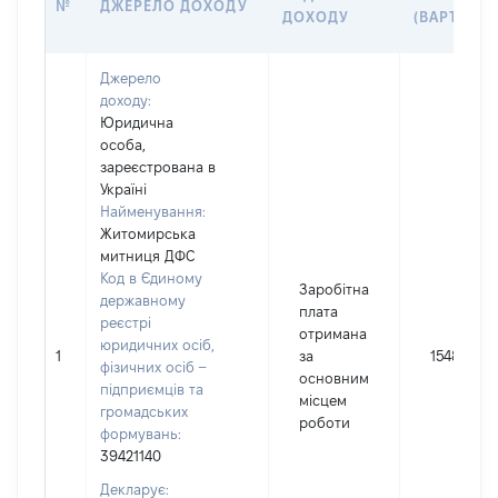
№
ДЖЕРЕЛО ДОХОДУ
ДОХОДУ
(ВАРТІСТЬ
Джерело
доходу:
Юридична
особа,
зареєстрована в
Україні
Найменування:
Житомирська
митниця ДФС
Код в Єдиному
Заробітна
державному
плата
реєстрі
отримана
юридичних осіб,
1
за
154823
фізичних осіб –
основним
підприємців та
місцем
громадських
роботи
формувань:
39421140
Декларує: