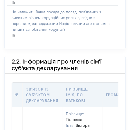
Ні
Чи належить Ваша посада до посад, пов'язаних з
високим рівнем корупційних ризиків, згідно з
переліком, затвердженим Національним агентством з
питань запобігання корупції?
Ні
2.2. Інформація про членів сім'ї
суб'єкта декларування
ЗВ'ЯЗОК ІЗ
ПРІЗВИЩЕ,
№
СУБ'ЄКТОМ
ІМ'Я, ПО
ГРОМАДЯН
ДЕКЛАРУВАННЯ
БАТЬКОВІ
Прізвище:
Тітаренко
Ім'я:
Вікторія