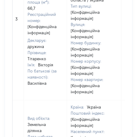
область / Україна
2
площа (м
):
Тип вулиці:
66,7
[Конфіденційна
Реєстраційний
інформація]
3
97041
номер:
Вулиця:
[Конфіденційна
[Конфіденційна
інформація]
інформація]
Декларує:
Номер будинку:
дружина
[Конфіденційна
Прізвище:
інформація]
Тітаренко
Номер корпусу:
Ім'я:
Вікторія
[Конфіденційна
По батькові (за
інформація]
наявності):
Номер квартири:
Василівна
[Конфіденційна
інформація]
Країна:
Україна
Поштовий індекс:
Вид об'єкта:
[Конфіденційна
Земельна
інформація]
ділянка
Населений пункт:
Дата набуття