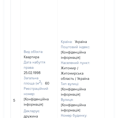
Країна:
Україна
Поштовий індекс:
Вид об'єкта:
[Конфіденційна
Квартира
інформація]
Дата набуття
Населений пункт:
права:
Житомир /
25.02.1998
Житомирська
Загальна
область / Україна
2
площа (м
):
60
Тип вулиці:
Реєстраційний
[Конфіденційна
номер:
інформація]
[Конфіденційна
Вулиця:
5
11
інформація]
[Конфіденційна
інформація]
Декларує:
Номер будинку:
дружина