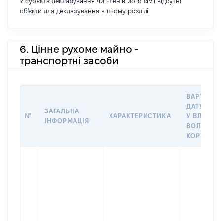
У суб'єкта декларування чи членів його сім'ї відсутні
об'єкти для декларування в цьому розділі.
6. Цінне рухоме майно -
транспортні засоби
ВАРТІСТЬ
ДАТУ НАБ
ЗАГАЛЬНА
№
ХАРАКТЕРИСТИКА
У ВЛАСНІ
ІНФОРМАЦІЯ
ВОЛОДІН
КОРИСТУ