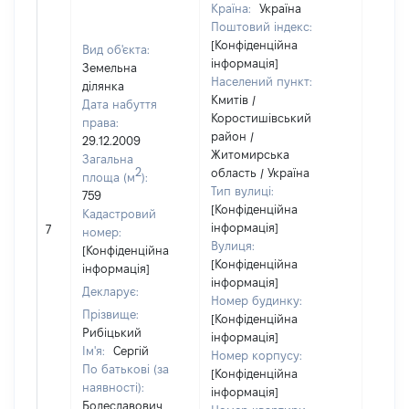
Країна:
Україна
Поштовий індекс:
[Конфіденційна
Вид об'єкта:
інформація]
Земельна
Населений пункт:
ділянка
Кмитів /
Дата набуття
Коростишівський
права:
район /
29.12.2009
Житомирська
Загальна
2
область / Україна
площа (м
):
Тип вулиці:
759
[Конфіденційна
Кадастровий
інформація]
7
7961
номер:
Вулиця:
[Конфіденційна
[Конфіденційна
інформація]
інформація]
Декларує:
Номер будинку:
Прізвище:
[Конфіденційна
Рибіцький
інформація]
Ім'я:
Сергій
Номер корпусу:
По батькові (за
[Конфіденційна
наявності):
інформація]
Болеславович