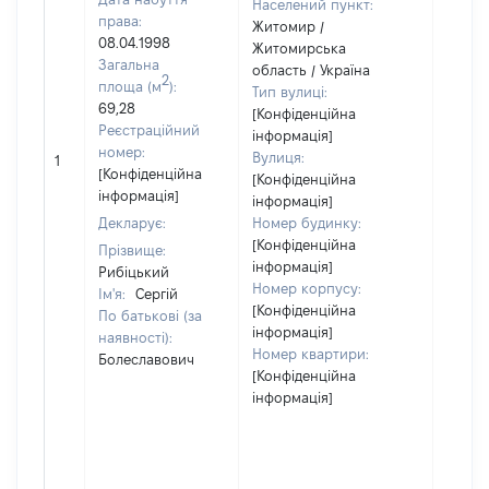
Населений пункт:
права:
Житомир /
08.04.1998
Житомирська
Загальна
область / Україна
2
площа (м
):
Тип вулиці:
69,28
[Конфіденційна
Реєстраційний
інформація]
номер:
Вулиця:
1
12
[Конфіденційна
[Конфіденційна
інформація]
інформація]
Декларує:
Номер будинку:
[Конфіденційна
Прізвище:
інформація]
Рибіцький
Номер корпусу:
Ім'я:
Сергій
[Конфіденційна
По батькові (за
інформація]
наявності):
Номер квартири:
Болеславович
[Конфіденційна
інформація]