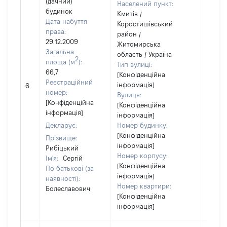
(дачний)
Населений пункт:
будинок
Кмитів /
Дата набуття
Коростишівський
права:
район /
29.12.2009
Житомирська
Загальна
область / Україна
2
площа (м
):
Тип вулиці:
66,7
[Конфіденційна
Реєстраційний
інформація]
6
97041
номер:
Вулиця:
[Конфіденційна
[Конфіденційна
інформація]
інформація]
Декларує:
Номер будинку:
[Конфіденційна
Прізвище:
інформація]
Рибіцький
Номер корпусу:
Ім'я:
Сергій
[Конфіденційна
По батькові (за
інформація]
наявності):
Номер квартири:
Болеславович
[Конфіденційна
інформація]