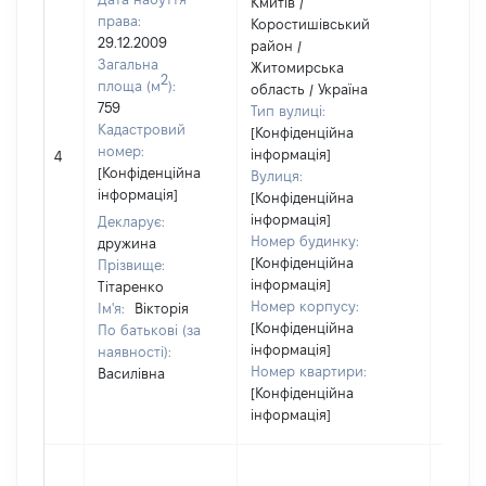
Кмитів /
права:
Коростишівський
29.12.2009
район /
Загальна
Житомирська
2
площа (м
):
область / Україна
759
Тип вулиці:
Кадастровий
[Конфіденційна
номер:
інформація]
4
7961
[Конфіденційна
Вулиця:
інформація]
[Конфіденційна
інформація]
Декларує:
Номер будинку:
дружина
[Конфіденційна
Прізвище:
інформація]
Тітаренко
Номер корпусу:
Ім'я:
Вікторія
[Конфіденційна
По батькові (за
інформація]
наявності):
Номер квартири:
Василівна
[Конфіденційна
інформація]