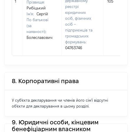
державному
1
105
Прізвище:
реєстрі
Рибіцький
юридичних
Ім'я:
Сергій
осіб, фізичних
По батькові
осіб –
(за
підприємців та
наявності):
громадських
Болеславович
формувань:
04763746
8. Корпоративні права
У суб'єкта декларування чи членів його сім'ї відсутні
об'єкти для декларування в цьому розділі.
9. Юридичні особи, кінцевим
бенефіціарним власником