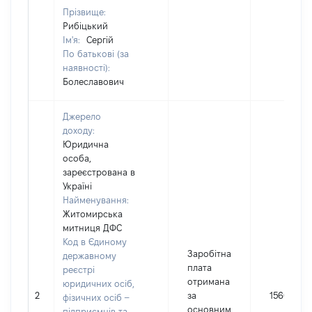
Прізвище:
Рибіцький
Ім'я:
Сергій
По батькові (за
наявності):
Болеславович
Джерело
доходу:
Юридична
особа,
зареєстрована в
Україні
Найменування:
Житомирська
митниця ДФС
Код в Єдиному
Заробітна
державному
плата
реєстрі
отримана
юридичних осіб,
2
за
156055
фізичних осіб –
основним
підприємців та