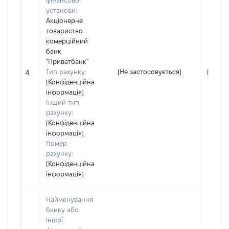
фінансової
установи:
Акціонерне
товариство
комерційний
банк
"Приватбанк"
Тип рахунку:
[Не застосовується]
[Не за
4
[Конфіденційна
інформація]
Інший тип
рахунку:
[Конфіденційна
інформація]
Номер
рахунку:
[Конфіденційна
інформація]
Найменування
банку або
іншої