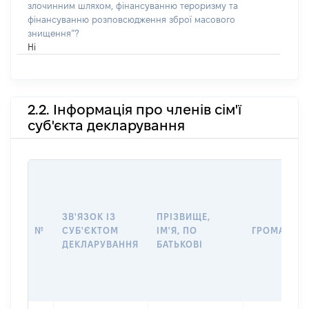
злочинним шляхом, фінансуванню тероризму та
фінансуванню розповсюдження зброї масового
знищення”?
Ні
2.2. Інформація про членів сім'ї
суб'єкта декларування
ЗВ'ЯЗОК ІЗ
ПРІЗВИЩЕ,
№
СУБ'ЄКТОМ
ІМ'Я, ПО
ГРОМАДЯН
ДЕКЛАРУВАННЯ
БАТЬКОВІ