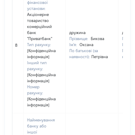
фінансової
установи:
Акціонерне
товариство
комерційний
банк
дружина
дружи
"Приватбанк"
Прізвище:
Бикова
Прізв
Тип рахунку:
Ім'я:
Оксана
Ім'я:
О
8
[Конфіденційна
По батькові (за
По бат
інформація]
наявності):
Петрівна
наявно
Інший тип
рахунку:
[Конфіденційна
інформація]
Номер
рахунку:
[Конфіденційна
інформація]
Найменування
банку або
іншої