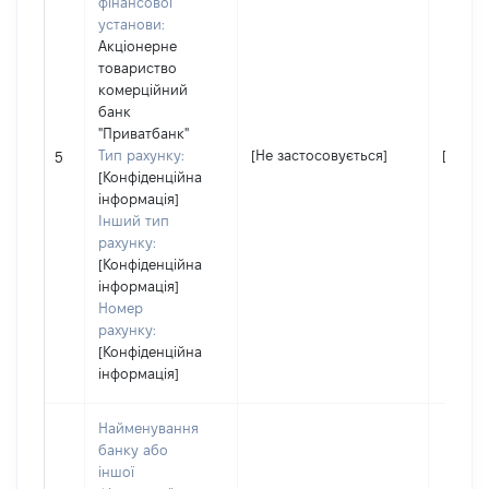
фінансової
установи:
Акціонерне
товариство
комерційний
банк
"Приватбанк"
Тип рахунку:
[Не застосовується]
[Не за
5
[Конфіденційна
інформація]
Інший тип
рахунку:
[Конфіденційна
інформація]
Номер
рахунку:
[Конфіденційна
інформація]
Найменування
банку або
іншої