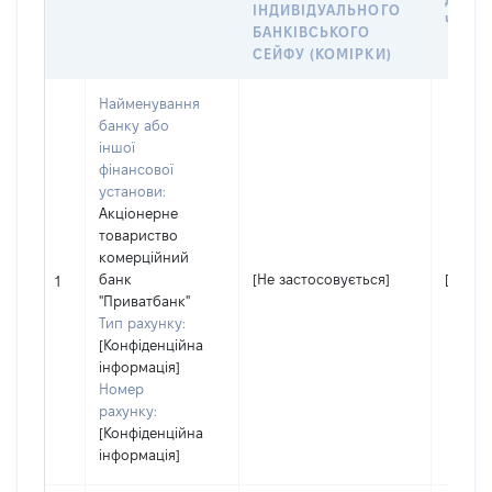
ІНДИВІДУАЛЬНОГО
ЧЛЕНІ
БАНКІВСЬКОГО
СЕЙФУ (КОМІРКИ)
Найменування
банку або
іншої
фінансової
установи:
Акціонерне
товариство
комерційний
банк
[Не застосовується]
[Не за
1
"Приватбанк"
Тип рахунку:
[Конфіденційна
інформація]
Номер
рахунку:
[Конфіденційна
інформація]