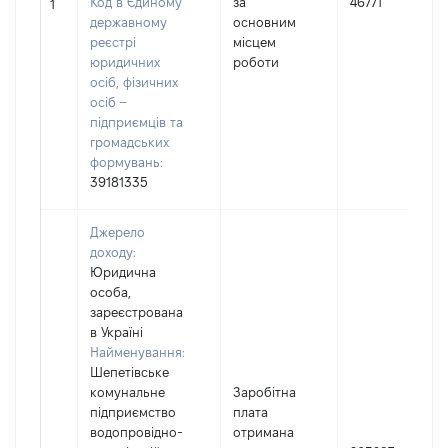
Код в Єдиному
за
46771
1
державному
основним
реєстрі
місцем
юридичних
роботи
осіб, фізичних
осіб –
підприємців та
громадських
формувань:
39181335
Джерело
доходу:
Юридична
особа,
зареєстрована
в Україні
Найменування:
Шепетівське
комунальне
Заробітна
підприємство
плата
водопровідно-
отримана