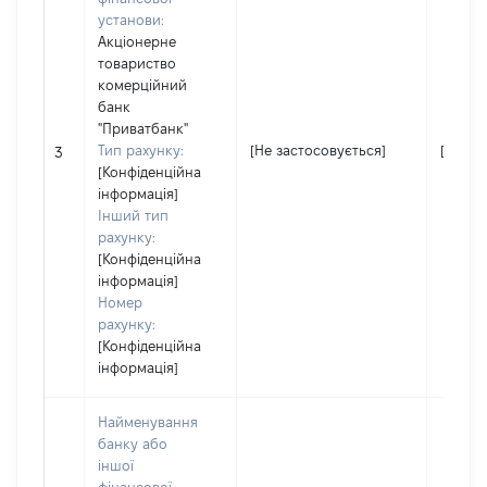
установи:
Акціонерне
товариство
комерційний
банк
"Приватбанк"
Тип рахунку:
[Не застосовується]
[Не за
3
[Конфіденційна
інформація]
Інший тип
рахунку:
[Конфіденційна
інформація]
Номер
рахунку:
[Конфіденційна
інформація]
Найменування
банку або
іншої