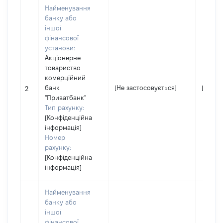
Найменування
банку або
іншої
фінансової
установи:
Акціонерне
товариство
комерційний
банк
[Не застосовується]
[Не за
2
"Приватбанк"
Тип рахунку:
[Конфіденційна
інформація]
Номер
рахунку:
[Конфіденційна
інформація]
Найменування
банку або
іншої
фінансової