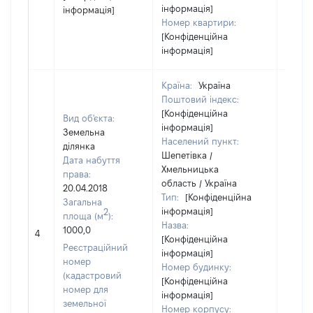
інформація]
інформація]
Номер квартири:
[Конфіденційна
інформація]
Країна:
Україна
Поштовий індекс:
[Конфіденційна
Вид об'єкта:
інформація]
Земельна
Населений пункт:
ділянка
Шепетівка /
Дата набуття
Хмельницька
права:
область / Україна
20.04.2018
Тип:
[Конфіденційна
Загальна
інформація]
2
площа (м
):
Назва:
1000,0
[Не ві
4
[Конфіденційна
Реєстраційний
інформація]
номер
Номер будинку:
(кадастровий
[Конфіденційна
номер для
інформація]
земельної
Номер корпусу: