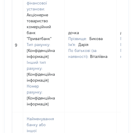
фінансової
установи:
Акціонерне
товариство
комерційний
банк
дочка
дочка
"Приватбанк"
Прізвище:
Бикова
Прізв
Тип рахунку:
Ім'я:
Дарія
Ім'я:
Д
9
[Конфіденційна
По батькові (за
По бат
інформація]
наявності):
Віталіївна
наявно
Інший тип
рахунку:
[Конфіденційна
інформація]
Номер
рахунку:
[Конфіденційна
інформація]
Найменування
банку або
іншої