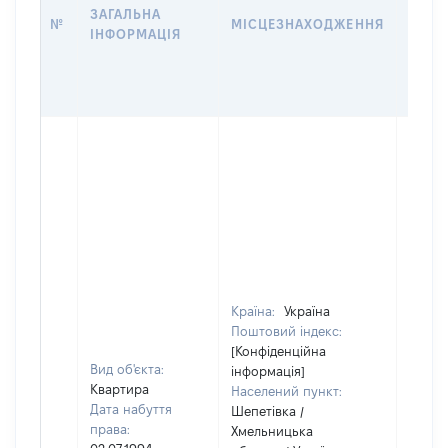
ЗАГАЛЬНА
ПРАВ
№
МІСЦЕЗНАХОДЖЕННЯ
ІНФОРМАЦІЯ
ЗА
ОСТ
ГРО
ОЦІ
Країна:
Україна
Поштовий індекс:
[Конфіденційна
Вид об'єкта:
інформація]
Квартира
Населений пункт:
Дата набуття
Шепетівка /
права:
Хмельницька