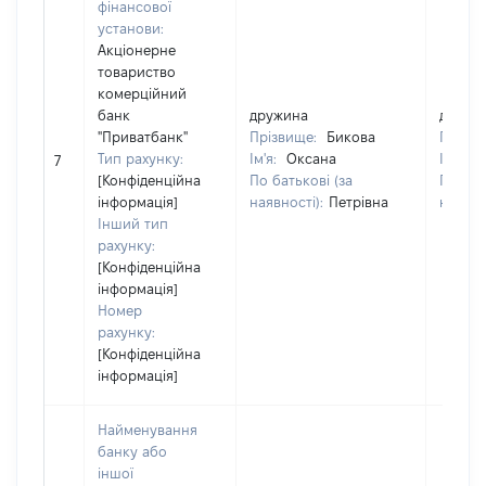
фінансової
установи:
Акціонерне
товариство
комерційний
банк
дружина
дружи
"Приватбанк"
Прізвище:
Бикова
Прізв
Тип рахунку:
Ім'я:
Оксана
Ім'я:
О
7
[Конфіденційна
По батькові (за
По бат
інформація]
наявності):
Петрівна
наявно
Інший тип
рахунку:
[Конфіденційна
інформація]
Номер
рахунку:
[Конфіденційна
інформація]
Найменування
банку або
іншої