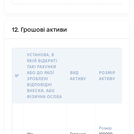
12. Грошові активи
УСТАНОВА, В
ЯКІЙ ВІДКРИТІ
ТАКІ РАХУНКИ
ІН
АБО ДО ЯКОЇ
ВИД
РОЗМІР
Щ
№
ЗРОБЛЕНІ
АКТИВУ
АКТИВУ
ПР
ВІДПОВІДНІ
ОБ
ВНЕСКИ, АБО
ФІЗИЧНА ОСОБА
Вла
др
Прі
Розмір:
Би