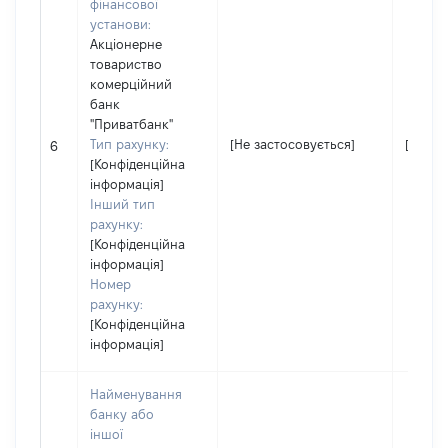
фінансової
установи:
Акціонерне
товариство
комерційний
банк
"Приватбанк"
Тип рахунку:
[Не застосовується]
[Не за
6
[Конфіденційна
інформація]
Інший тип
рахунку:
[Конфіденційна
інформація]
Номер
рахунку:
[Конфіденційна
інформація]
Найменування
банку або
іншої