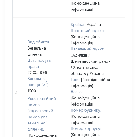
[Конфіденційна
інформація]
Країна:
Україна
Поштовий індекс:
[Конфіденційна
Вид об'єкта:
інформація]
Земельна
Населений пункт:
ділянка
Судилків /
Дата набуття
Шепетівський район
права:
/ Хмельницька
22.05.1996
область / Україна
Загальна
Тип:
[Конфіденційна
2
площа (м
):
інформація]
1200
Назва:
[Не ві
3
[Конфіденційна
Реєстраційний
інформація]
номер
Номер будинку:
(кадастровий
[Конфіденційна
номер для
інформація]
земельної
Номер корпусу:
ділянки):
[Конфіденційна
[Конфіденційна