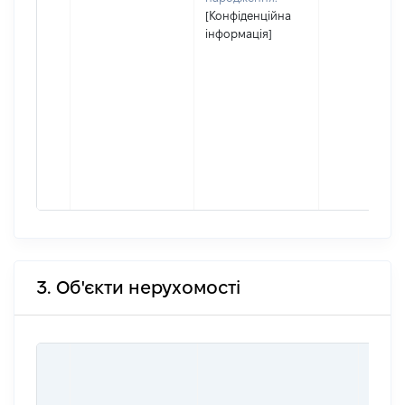
[Конфіденційна
інформація]
3. Об'єкти нерухомості
ВАРТ
ДАТУ
НАБУ