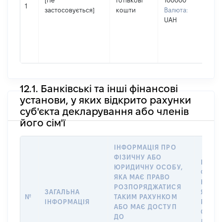
[Не
Готівкові
100000
Ім'я
1
застосовується]
кошти
Валюта:
Ок
UAH
По 
(за
ная
Пет
12.1. Банківські та інші фінансові
установи, у яких відкрито рахунки
суб'єкта декларування або членів
його сім'ї
ІНФОРМАЦІЯ ПРО
ФІЗИЧНУ АБО
ІНФО
ЮРИДИЧНУ ОСОБУ,
ФІЗИ
ЯКА МАЄ ПРАВО
ЮРИД
РОЗПОРЯДЖАТИСЯ
ЗАГАЛЬНА
ЯКА В
№
ТАКИМ РАХУНКОМ
ІНФОРМАЦІЯ
РАХУН
АБО МАЄ ДОСТУП
СУБ’Є
ДО
ДЕКЛ