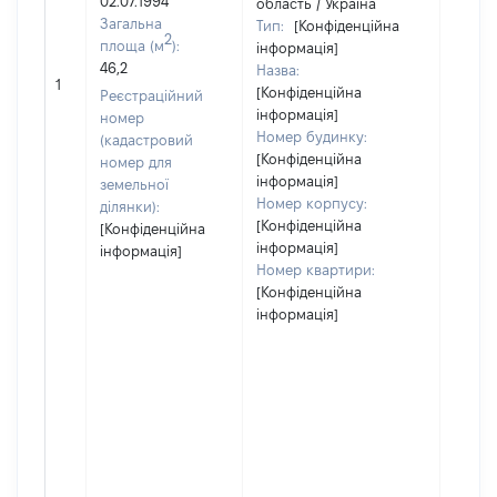
02.07.1994
область / Україна
Загальна
Тип:
[Конфіденційна
2
площа (м
):
інформація]
46,2
Назва:
[Не ві
1
[Конфіденційна
Реєстраційний
інформація]
номер
Номер будинку:
(кадастровий
[Конфіденційна
номер для
інформація]
земельної
Номер корпусу:
ділянки):
[Конфіденційна
[Конфіденційна
інформація]
інформація]
Номер квартири:
[Конфіденційна
інформація]