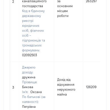
каналізаційного
за
263297
2
господарства
основним
Код в Єдиному
місцем
державному
роботи
реєстрі
юридичних
осіб, фізичних
осіб –
підприємців та
громадських
формувань:
02092503
Джерело
доходу:
дружина
Дохід від
Прізвище:
відчуження
Бикова
126209
3
нерухомого
Ім'я:
Оксана
майна
По батькові (за
наявності):
Петрівна