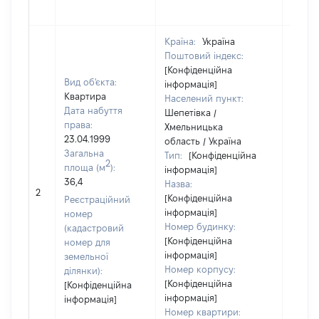
Країна:
Україна
Поштовий індекс:
[Конфіденційна
Вид об'єкта:
інформація]
Квартира
Населений пункт:
Дата набуття
Шепетівка /
права:
Хмельницька
23.04.1999
область / Україна
Загальна
Тип:
[Конфіденційна
2
площа (м
):
інформація]
36,4
Назва:
28639
2
[Конфіденційна
Реєстраційний
інформація]
номер
Номер будинку:
(кадастровий
[Конфіденційна
номер для
інформація]
земельної
Номер корпусу:
ділянки):
[Конфіденційна
[Конфіденційна
інформація]
інформація]
Номер квартири: