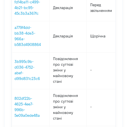
fd14ba11-c499-
0
Перед
4b21-bc95-
Декларація
-
звільненням
45c3b3a367fc
0
a779f4dd-
bb38-4de3-
Декларація
Щорічна
2
966a-
b583d4908864
Повідомлення
3b995c9b-
про суттєві
d036-4752-
зміни y
-
2
abef-
майновому
d99d831c23c6
стані
Повідомлення
802df22b-
про суттєві
4625-4ee7-
зміни y
-
2
996b-
майновому
5e09a0ede48a
стані