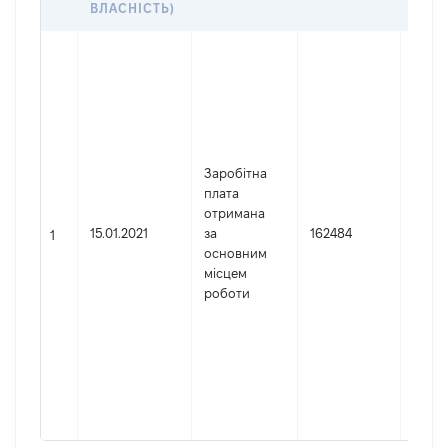
ВЛАСНІСТЬ)
Джер
Юрид
особа
зареє
Украї
Найм
Заробітна
Друг
плата
апел
отримана
адмін
15.01.2021
за
162484
суд
1
основним
Код 
місцем
держ
роботи
реєст
юриди
фізич
підпр
гром
форм
4225