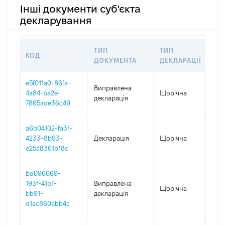
Інші документи суб'єкта
декларування
ТИП
ТИП
КОД
П
ДОКУМЕНТА
ДЕКЛАРАЦІЇ
e5f011a0-86fa-
Виправлена
4a84-ba2e-
Щорічна
2
декларація
7865ade36c49
a6b04102-fa3f-
4233-8b93-
Декларація
Щорічна
2
e25a8361b18c
bd096669-
193f-41b1-
Виправлена
Щорічна
2
bb91-
декларація
d1ac860abb4c