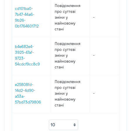
Повідомлення
cd101ba0-
про суттєві
7b47-44a6-
зміни y
-
2
9b26-
майновому
0b1764601712
стані
Повідомлення
b4e682e4-
про суттєві
3925-47af-
зміни y
-
2
9723-
майновому
54cdcf9cc8c9
стані
Повідомлення
e25808fd-
про суттєві
14d2-4d90-
зміни y
-
2
a53a-
майновому
57bd73d79806
стані