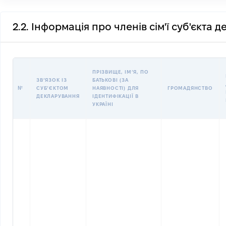
2.2. Інформація про членів сім'ї суб'єкта 
ПРІЗВИЩЕ, ІМʼЯ, ПО
ЗВʼЯЗОК ІЗ
БАТЬКОВІ (ЗА
№
СУБʼЄКТОМ
НАЯВНОСТІ) ДЛЯ
ГРОМАДЯНСТВО
ДЕКЛАРУВАННЯ
ІДЕНТИФІКАЦІЇ В
УКРАЇНІ