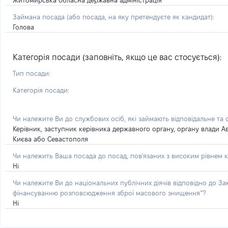
Житомирська обласна державна адміністрація
Займана посада
(або посада, на яку претендуєте як кандидат)
:
Голова
Категорія посади (заповніть, якщо це вас стосується):
Тип посади:
Категорія посади:
Чи належите Ви до службових осіб, які займають відповідальне та
Керівник, заступник керівника державного органу, органу влади А
Києва або Севастополя
Чи належить Ваша посада до посад, пов'язаних з високим рівнем к
Ні
Чи належите Ви до національних публічних діячів відповідно до З
фінансуванню розповсюдження зброї масового знищення”?
Ні