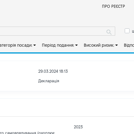
Й
ПРО РЕЄСТР
ш
атегорія посади:
Період подання:
Високий ризик:
Відп
29.03.2024 18:13
Декларація
2023
ого самоврядування (охоплює