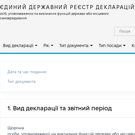
ЄДИНИЙ ДЕРЖАВНИЙ РЕЄСТР ДЕКЛАРАЦІ
осіб, уповноважених на виконання функцій держави або місцевого
самоврядування
Вид декларації:
Рік:
Тип документа:
Тип посади:
К
Дата та час подання:
Тип документа:
1. Вид декларації та звітний період
Щорічна
особи, уповноваженої на виконання функцій держави або місцев