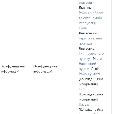
статусом:
Львівська
Район в області
та Автономній
Республіці
Крим:
Львівський
Територіальна
громада:
Львівська
Тип населеного
пункту:
Місто
Населений
[Конфіденційна
[Конфіденційна
пункт:
Львів
інформація]
інформація]
Район у місті:
[Конфіденційна
інформація]
Тип:
[Конфіденційна
інформація]
Назва:
[Конфіденційна