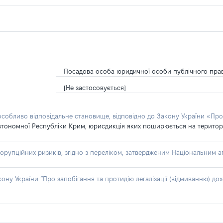
Посадова особа юридичної особи публічного пра
[Не застосовується]
 особливо відповідальне становище, відповідно до Закону України «Про
втономної Республіки Крим, юрисдикція яких поширюється на територію
орупційних ризиків, згідно з переліком, затвердженим Національним аг
акону України “Про запобігання та протидію легалізації (відмиванню) 