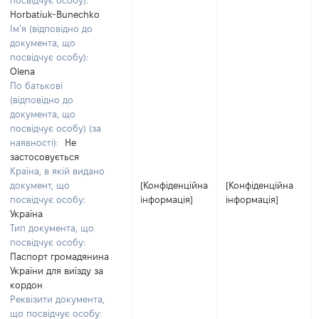
посвідчує особу):
Horbatiuk-Bunechko
Ім’я (відповідно до
документа, що
посвідчує особу):
Olena
По батькові
(відповідно до
документа, що
посвідчує особу) (за
наявності):
Не
застосовується
Країна, в якій видано
документ, що
[Конфіденційна
[Конфіденційна
посвідчує особу:
інформація]
інформація]
Україна
Тип документа, що
посвідчує особу:
Паспорт громадянина
України для виїзду за
кордон
Реквізити документа,
що посвідчує особу: