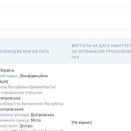
ВАРТІСТЬ НА ДАТУ НАБУТТЯ
ЗНАХОДЖЕННЯ ОБʼЄКТА
ЗА ОСТАННЬОЮ ГРОШОВОЮ
ГРН
Україна
ий індекс:
[Конфіденційна
ація]
мна Республіка Крим/область/
і спеціальним статусом:
петровська
 області та Автономній Республіці
Дніпровський
ріальна громада:
Дніпровська
селеного пункту:
Місто
[Не відомо]
ний пункт:
Дніпро