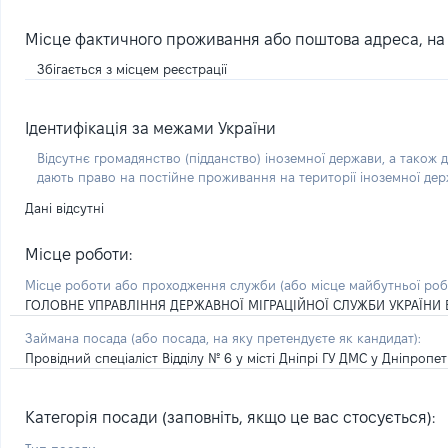
Місце фактичного проживання або поштова адреса, на я
Збігається з місцем реєстрації
Ідентифікація за межами України
Відсутнє громадянство (підданство) іноземної держави, а також д
дають право на постійне проживання на території іноземної де
Дані відсутні
Місце роботи:
Місце роботи або проходження служби
(або місце майбутньої ро
ГОЛОВНЕ УПРАВЛІННЯ ДЕРЖАВНОЇ МІГРАЦІЙНОЇ СЛУЖБИ УКРАЇНИ 
Займана посада
(або посада, на яку претендуєте як кандидат)
:
Провідний спеціаліст Відділу № 6 у місті Дніпрі ГУ ДМС у Дніпропе
Категорія посади (заповніть, якщо це вас стосується):