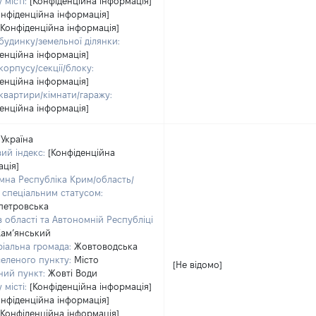
 місті:
[Конфіденційна інформація]
онфіденційна інформація]
[Конфіденційна інформація]
будинку/земельної ділянки:
енційна інформація]
орпусу/секції/блоку:
енційна інформація]
квартири/кімнати/гаражу:
енційна інформація]
Україна
ий індекс:
[Конфіденційна
ація]
мна Республіка Крим/область/
і спеціальним статусом:
петровська
 області та Автономній Республіці
Кам’янський
ріальна громада:
Жовтоводська
селеного пункту:
Місто
[Не відомо]
ний пункт:
Жовті Води
 місті:
[Конфіденційна інформація]
онфіденційна інформація]
[Конфіденційна інформація]