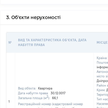
3. Об'єкти нерухомості
ВИД ТА ХАРАКТЕРИСТИКА ОБʼЄКТА, ДАТА
№
МІСЦЕ
НАБУТТЯ ПРАВА
Країна:
Поштов
інформ
Автоно
місто з
Дніпро
Район в
Вид об'єкта:
Квартира
Крим:
Дата набуття права:
30.12.0017
Терито
2
Загальна площа (м
):
66,1
Тип на
1
Населе
Реєстраційний номер (кадастровий номер