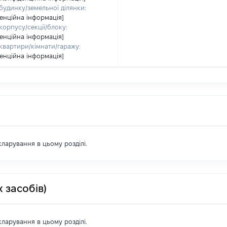
будинку/земельної ділянки:
енційна інформація]
орпусу/секції/блоку:
енційна інформація]
квартири/кімнати/гаражу:
енційна інформація]
екларування в цьому розділі.
 засобів)
екларування в цьому розділі.