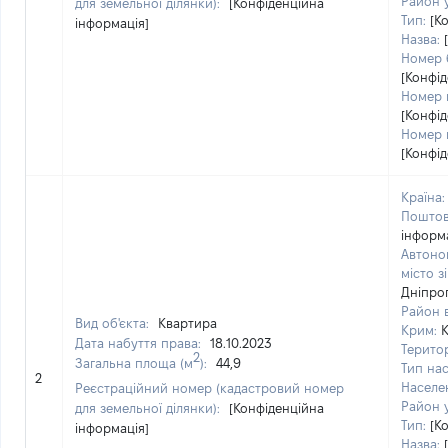
Район у
для земельної ділянки):
[Конфіденційна
Тип:
[К
інформація]
Назва:
Номер 
[Конфід
Номер к
[Конфід
Номер 
[Конфід
Країна:
Поштов
інформ
Автоно
місто з
Дніпро
Район в
Вид об'єкта:
Квартира
Крим:
Дата набуття права:
18.10.2023
Терито
2
Загальна площа (м
):
44,9
Тип на
2
Населе
Реєстраційний номер (кадастровий номер
Район у
для земельної ділянки):
[Конфіденційна
Тип:
[К
інформація]
Назва: