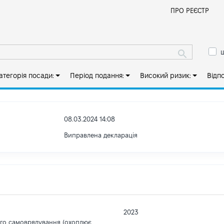
Й
ПРО РЕЄСТР
ш
атегорія посади:
Період подання:
Високий ризик:
Відп
08.03.2024 14:08
Виправлена декларація
2023
ого самоврядування (охоплює