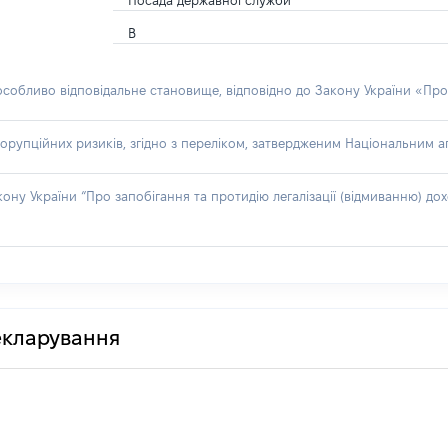
Посада державної служби
В
 особливо відповідальне становище, відповідно до Закону України «Про
орупційних ризиків, згідно з переліком, затвердженим Національним аг
акону України “Про запобігання та протидію легалізації (відмиванню) 
декларування