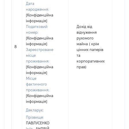
Дата
народження:
[Конфіденційна
інформація]
Податковий
Дохід від
номер:
відчуження
[Конфіденційна
рухомого
інформація]
майна ( крім
8
1000
Зареєстроване
цінних паперів
місце
та
проживання:
корпоративних
[Конфіденційна
прав)
інформація]
Місце
фактичного
проживання:
[Конфіденційна
інформація]
Декларує:
Прізвище:
ПАВЛУСЕНКО
Ім'я:
АНДРІЙ