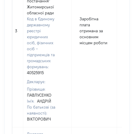
постачання"
Житомирської
обласної ради
Код в Єдиному
Заробітна
державному
плата
3
реєстрі
отримана за
6587
юридичних
основним
осіб, фізичних
місцем роботи
осіб –
підприємців та
громадських
формувань:
40525915
Декларує:
Прізвище:
ПАВЛУСЕНКО
Ім'я:
АНДРІЙ
По батькові (за
наявності):
ВІКТОРОВИЧ