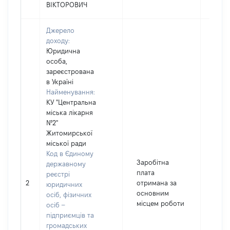
ВІКТОРОВИЧ
Джерело
доходу:
Юридична
особа,
зареєстрована
в Україні
Найменування:
КУ "Центральна
міська лікарня
№2"
Житомирської
міської ради
Код в Єдиному
Заробітна
державному
плата
реєстрі
2
отримана за
9616
юридичних
основним
осіб, фізичних
місцем роботи
осіб –
підприємців та
громадських