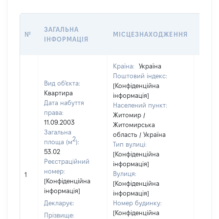
ВАРТ
ЗАГАЛЬНА
№
МІСЦЕЗНАХОДЖЕННЯ
НА Д
ІНФОРМАЦІЯ
НАБУ
Країна:
Україна
Поштовий індекс:
Вид об'єкта:
[Конфіденційна
Квартира
інформація]
Дата набуття
Населений пункт:
права:
Житомир /
11.09.2003
Житомирська
Загальна
область / Україна
2
площа (м
):
Тип вулиці:
53.02
[Конфіденційна
Реєстраційний
інформація]
номер:
Вулиця:
1
20266
[Конфіденційна
[Конфіденційна
інформація]
інформація]
Декларує:
Номер будинку:
[Конфіденційна
Прізвище: