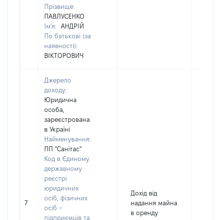
Прізвище:
ПАВЛУСЕНКО
Ім'я:
АНДРІЙ
По батькові (за
наявності):
ВІКТОРОВИЧ
Джерело
доходу:
Юридична
особа,
зареєстрована
в Україні
Найменування:
ПП "Санітас"
Код в Єдиному
державному
реєстрі
юридичних
Дохід від
осіб, фізичних
7
надання майна
480
осіб –
в оренду
підприємців та