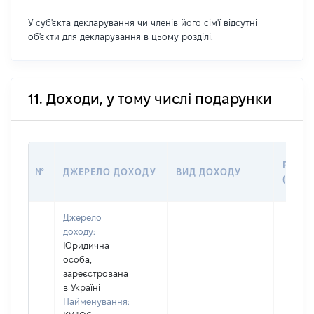
У суб'єкта декларування чи членів його сім'ї відсутні
об'єкти для декларування в цьому розділі.
11. Доходи, у тому числі подарунки
РОЗМ
№
ДЖЕРЕЛО ДОХОДУ
ВИД ДОХОДУ
(ВАРТ
Джерело
доходу:
Юридична
особа,
зареєстрована
в Україні
Найменування: