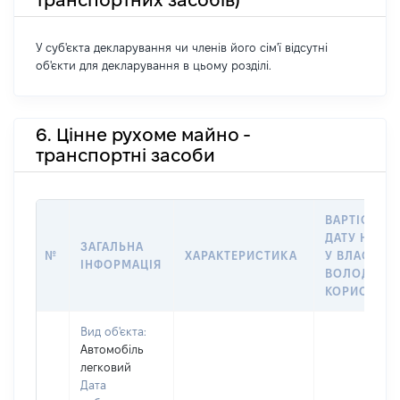
У суб'єкта декларування чи членів його сім'ї відсутні
об'єкти для декларування в цьому розділі.
6. Цінне рухоме майно -
транспортні засоби
ВАРТІСТЬ Н
ДАТУ НАБУ
ЗАГАЛЬНА
№
ХАРАКТЕРИСТИКА
У ВЛАСНІСТ
ІНФОРМАЦІЯ
ВОЛОДІННЯ
КОРИСТУВ
Вид об'єкта:
Автомобіль
легковий
Дата