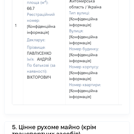
2
Житомирська
належ
площа (м
):
область / Україна
суб'єк
66.7
Тип вулиці:
декла
Реєстраційний
[Конфіденційна
чи чл
номер:
інформація]
сім'ї 
1
[Конфіденційна
Вулиця:
власн
інформація]
[Конфіденційна
відпо
Декларує:
інформація]
Цивіл
Прізвище:
Номер будинку:
кодек
ПАВЛУСЕНКО
[Конфіденційна
Україн
Ім'я:
АНДРІЙ
інформація]
По батькові (за
Номер корпусу:
наявності):
[Конфіденційна
ВІКТОРОВИЧ
інформація]
Номер квартири:
[Конфіденційна
інформація]
5. Цінне рухоме майно (крім
транспортних засобів)