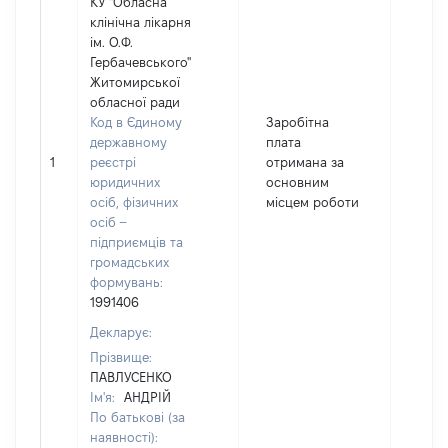
КУ "Обласна
клінічна лікарня
ім. О.Ф.
Гербачевського"
Житомирської
обласної ради
Код в Єдиному
Заробітна
державному
плата
1
реєстрі
отримана за
1416
юридичних
основним
осіб, фізичних
місцем роботи
осіб –
підприємців та
громадських
формувань:
1991406
Декларує:
Прізвище:
ПАВЛУСЕНКО
Ім'я:
АНДРІЙ
По батькові (за
наявності):