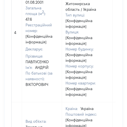
01.08.2001
Житомирська
Загальна
область / Україна
2
площа (м
):
Тип вулиці:
47.6
[Конфіденційна
Реєстраційний
інформація]
номер:
Вулиця:
4
7298
[Конфіденційна
[Конфіденційна
інформація]
інформація]
Декларує:
Номер будинку:
[Конфіденційна
Прізвище:
інформація]
ПАВЛУСЕНКО
Номер корпусу:
Ім'я:
АНДРІЙ
[Конфіденційна
По батькові (за
інформація]
наявності):
Номер квартири:
ВІКТОРОВИЧ
[Конфіденційна
інформація]
Країна:
Україна
Поштовий індекс:
[Конфіденційна
Вид об'єкта:
інформація]