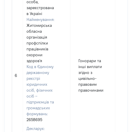
особа,
зареєстрована
в Україні
Найменування:
Житомирська
обласна
організація
профспілки
працівників
охорони
здоров'я
Гонорари та
Код в Єдиному
інші виплати
державному
згідно з
6
300
реєстрі
цивільно-
юридичних
правовим
осіб, фізичних
правочинами
осіб –
підприємців та
громадських
формувань:
2658695
Декларує: