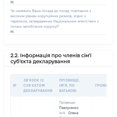
Ні
Чи належить Ваша посада до посад, пов'язаних з
високим рівнем корупційних ризиків, згідно з
переліком, затвердженим Національним агентством з
питань запобігання корупції?
Ні
2.2. Інформація про членів сім'ї
суб'єкта декларування
ЗВ'ЯЗОК ІЗ
ПРІЗВИЩЕ,
№
СУБ'ЄКТОМ
ІМ'Я, ПО
ГРОМАДЯН
ДЕКЛАРУВАННЯ
БАТЬКОВІ
Прізвище:
Павлусенко
Ім'я:
Олена