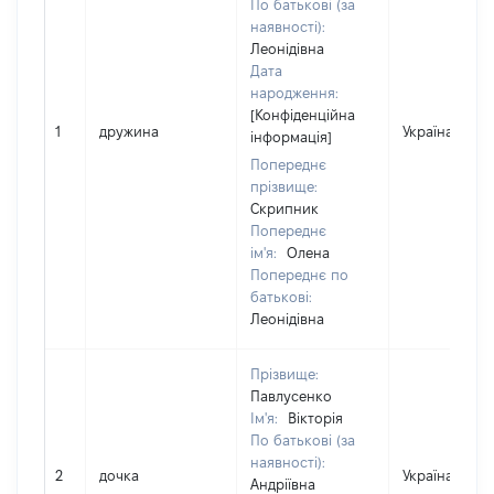
По батькові (за
наявності):
Леонідівна
Дата
народження:
[Конфіденційна
1
дружина
Україна
інформація]
Попереднє
прізвище:
Скрипник
Попереднє
ім'я:
Олена
Попереднє по
батькові:
Леонідівна
Прізвище:
Павлусенко
Ім'я:
Вікторія
По батькові (за
наявності):
2
дочка
Україна
Андріївна