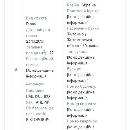
Країна:
Україна
Поштовий індекс:
[Конфіденційна
Вид об'єкта:
інформація]
Гараж
Населений пункт:
Дата набуття
Житомир /
права:
Житомирська
23.10.2017
область / Україна
Загальна
2
Тип вулиці:
площа (м
):
27
[Конфіденційна
Реєстраційний
інформація]
номер:
Вулиця:
6
22000
[Конфіденційна
[Конфіденційна
інформація]
інформація]
Декларує:
Номер будинку:
Прізвище:
[Конфіденційна
ПАВЛУСЕНКО
інформація]
Ім'я:
АНДРІЙ
Номер корпусу:
По батькові (за
[Конфіденційна
наявності):
інформація]
ВІКТОРОВИЧ
Номер квартири:
[Конфіденційна