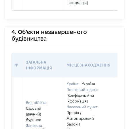
інформація]
4. Об'єкти незавершеного
будівництва
ЗВ'Я
ЗАГАЛЬНА
№
МІСЦЕЗНАХОДЖЕННЯ
СУБ'
ІНФОРМАЦІЯ
ДЕКЛ
Країна:
Україна
Поштовий індекс:
[Конфіденційна
інформація]
Вид об'єкта:
Населений пункт:
Садовий
Пряжів /
(дачний)
Житомирський
будинок
район /
Об'єкт
Загальна