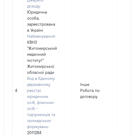
Джерело
доходу:
Юридична
особа,
зареєстрована
в Україні
Найменування:
КВНЗ
"Житомирський
медичний
інститут"
Житомирської
обласної ради
Код в Єдиному
державному
Інше
4
реєстрі
Робота по
6067
юридичних
договору
осіб, фізичних
осіб –
підприємців та
громадських
формувань:
2011284