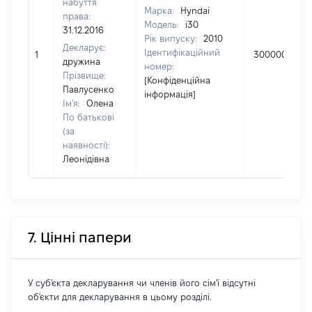
набуття
Марка:
Hyndai
права:
Модель:
i30
31.12.2016
Рік випуску:
2010
Декларує:
Ідентифікаційний
1
300000
дружина
номер:
Прізвище:
[Конфіденційна
Павлусенко
інформація]
Ім'я:
Олена
По батькові
(за
наявності):
Леонідівна
7. Цінні папери
У суб'єкта декларування чи членів його сім'ї відсутні
об'єкти для декларування в цьому розділі.