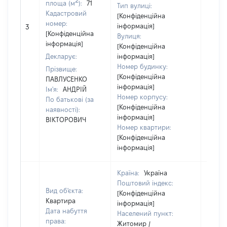
площа (м
):
71
Тип вулиці:
Кадастровий
[Конфіденційна
[Не
номер:
інформація]
3
відом
[Конфіденційна
Вулиця:
інформація]
[Конфіденційна
Декларує:
інформація]
Номер будинку:
Прізвище:
[Конфіденційна
ПАВЛУСЕНКО
інформація]
Ім'я:
АНДРІЙ
Номер корпусу:
По батькові (за
[Конфіденційна
наявності):
інформація]
ВІКТОРОВИЧ
Номер квартири:
[Конфіденційна
інформація]
Країна:
Україна
Поштовий індекс:
Вид об'єкта:
[Конфіденційна
Квартира
інформація]
Дата набуття
Населений пункт:
права:
Житомир /