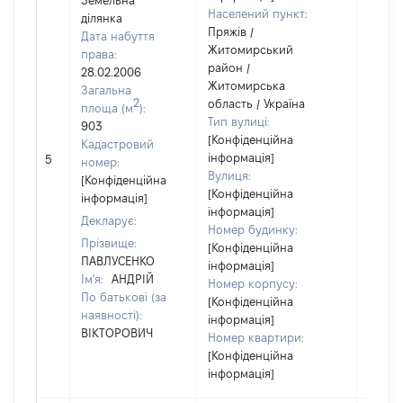
Земельна
Населений пункт:
ділянка
Пряжів /
Дата набуття
Житомирський
права:
район /
28.02.2006
Житомирська
Загальна
2
область / Україна
площа (м
):
Тип вулиці:
903
[Конфіденційна
Кадастровий
[Не
інформація]
5
номер:
відом
Вулиця:
[Конфіденційна
[Конфіденційна
інформація]
інформація]
Декларує:
Номер будинку:
Прізвище:
[Конфіденційна
ПАВЛУСЕНКО
інформація]
Ім'я:
АНДРІЙ
Номер корпусу:
По батькові (за
[Конфіденційна
наявності):
інформація]
ВІКТОРОВИЧ
Номер квартири:
[Конфіденційна
інформація]