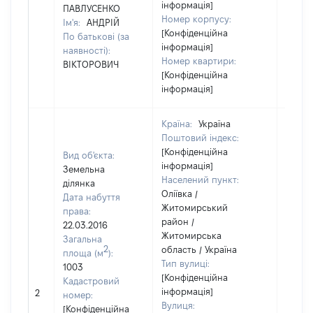
інформація]
ПАВЛУСЕНКО
Номер корпусу:
Ім'я:
АНДРІЙ
[Конфіденційна
По батькові (за
інформація]
наявності):
Номер квартири:
ВІКТОРОВИЧ
[Конфіденційна
інформація]
Країна:
Україна
Поштовий індекс:
[Конфіденційна
Вид об'єкта:
інформація]
Земельна
Населений пункт:
ділянка
Оліївка /
Дата набуття
Житомирський
права:
район /
22.03.2016
Житомирська
Загальна
2
область / Україна
площа (м
):
Тип вулиці:
1003
[Конфіденційна
Кадастровий
інформація]
2
44000
номер:
Вулиця:
[Конфіденційна