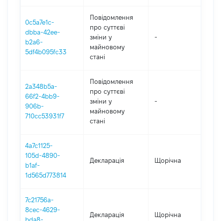
Повідомлення
0c5a7e1c-
про суттєві
dbba-42ee-
зміни y
-
202
b2a6-
майновому
5df4b095fc33
стані
Повідомлення
2a348b5a-
про суттєві
66f2-4bb9-
зміни y
-
202
906b-
майновому
710cc53931f7
стані
4a7c1125-
105d-4890-
Декларація
Щорічна
202
b1af-
1d565d773814
7c21756a-
8cec-4629-
Декларація
Щорічна
202
bda8-