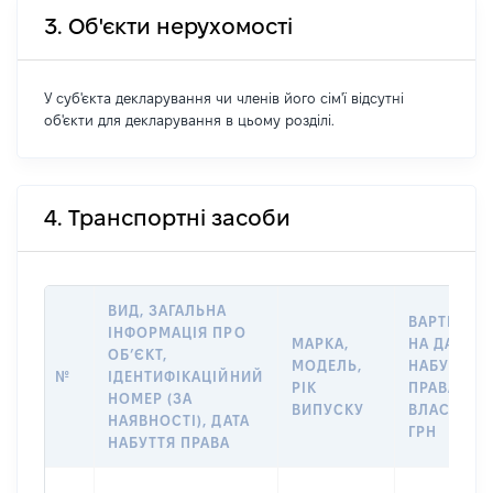
3. Об'єкти нерухомості
У суб'єкта декларування чи членів його сім'ї відсутні
об'єкти для декларування в цьому розділі.
4. Транспортні засоби
ВИД, ЗАГАЛЬНА
ВАРТІСТЬ
ІНФОРМАЦІЯ ПРО
МАРКА,
НА ДАТУ
ОБ’ЄКТ,
МОДЕЛЬ,
НАБУТТЯ
№
ІДЕНТИФІКАЦІЙНИЙ
РІК
ПРАВА
НОМЕР (ЗА
ВИПУСКУ
ВЛАСНОСТ
НАЯВНОСТІ), ДАТА
ГРН
НАБУТТЯ ПРАВА