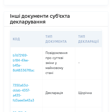
Інші документи суб'єкта
декларування
ТИП
ТИП
КОД
ПЕ
ДОКУМЕНТА
ДЕКЛАРАЦІЇ
Повідомлення
b7d72169-
про суттєві
b184-47ee-
зміни y
-
202
b45a-
майновому
8d483367f8ac
стані
7350a63d-
ddab-4357-
Декларація
Щорічна
202
a435-
fd3aee0e43a3