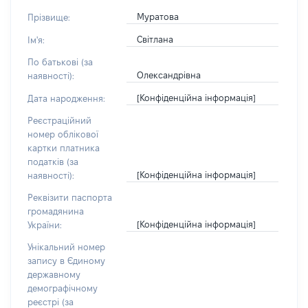
Муратова
Прізвище:
Світлана
Ім'я:
По батькові (за
Олександрівна
наявності):
[Конфіденційна інформація]
Дата народження:
Реєстраційний
номер облікової
картки платника
податків (за
[Конфіденційна інформація]
наявності):
Реквізити паспорта
громадянина
[Конфіденційна інформація]
України:
Унікальний номер
запису в Єдиному
державному
демографічному
реєстрі (за