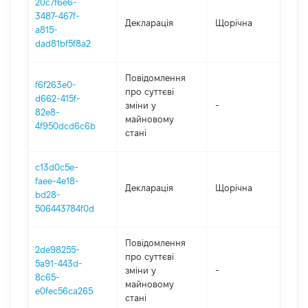
20c7f6e6-
3487-467f-
Декларація
Щорічна
202
a815-
dad81bf5f8a2
Повідомлення
f6f263e0-
про суттєві
d662-415f-
зміни y
-
202
82e8-
майновому
4f950dcd6c6b
стані
c13d0c5e-
faee-4e18-
Декларація
Щорічна
202
bd28-
506443784f0d
Повідомлення
2de98255-
про суттєві
5a91-443d-
зміни y
-
202
8c65-
майновому
e0fec56ca265
стані