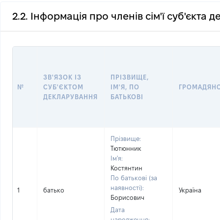
2.2. Інформація про членів сім'ї суб'єкта 
ЗВ'ЯЗОК ІЗ
ПРІЗВИЩЕ,
№
СУБ'ЄКТОМ
ІМ'Я, ПО
ГРОМАДЯН
ДЕКЛАРУВАННЯ
БАТЬКОВІ
Прізвище:
Тютюнник
Ім'я:
Костянтин
По батькові (за
наявності):
1
батько
Україна
Борисович
Дата
народження: