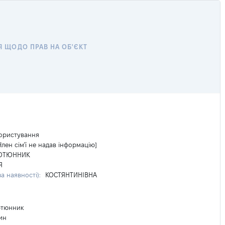
Я ЩОДО ПРАВ НА ОБ'ЄКТ
ористування
Член сім'ї не надав інформацію]
ЮТЮННИК
Я
за наявності):
КОСТЯНТИНІВНА
ютюнник
ин