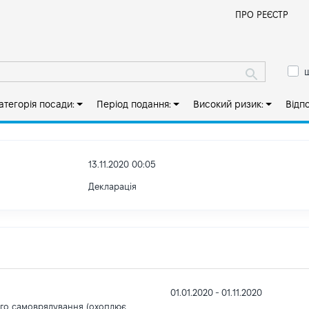
Й
ПРО РЕЄСТР
ш
атегорія посади:
Період подання:
Високий ризик:
Відп
13.11.2020 00:05
Декларація
01.01.2020 - 01.11.2020
ого самоврядування (охоплює