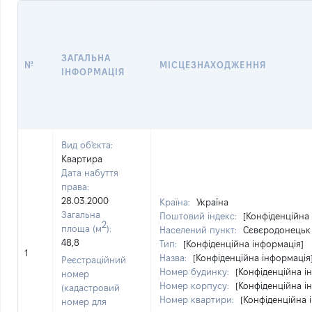
ЗАГАЛЬНА
№
МІСЦЕЗНАХОДЖЕННЯ
ІНФОРМАЦІЯ
Вид об'єкта:
Квартира
Дата набуття
права:
28.03.2000
Країна:
Україна
Загальна
Поштовий індекс:
[Конфіденційна
2
площа (м
):
Населений пункт:
Сєвєродонецьк 
48,8
Тип:
[Конфіденційна інформація]
1
Назва:
[Конфіденційна інформація
Реєстраційний
Номер будинку:
[Конфіденційна і
номер
Номер корпусу:
[Конфіденційна і
(кадастровий
Номер квартири:
[Конфіденційна 
номер для