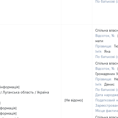
По батькові (
Спільна власн
Відсоток, %:
мати
Прізвище:
Т
Ім'я:
Яна
По батькові (
Спільна власн
Відсоток, %:
Громадянин У
Прізвище:
Не
Ім'я:
Денис
 інформація]
По батькові (
/ Луганська область / Україна
Дата народж
[Не відомо]
Податковий 
]
Зареєстрован
нформація]
Місце факти
нформація]
Спільна власн