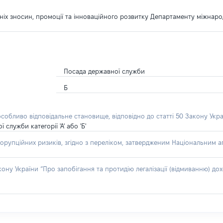
ніх зносин, промоції та інноваційного розвитку Департаменту міжнарод
Посада державної служби
Б
особливо відповідальне становище, відповідно до статті 50 Закону Укра
лужби категорії 'А' або 'Б'
орупційних ризиків, згідно з переліком, затвердженим Національним аг
акону України “Про запобігання та протидію легалізації (відмиванню) 