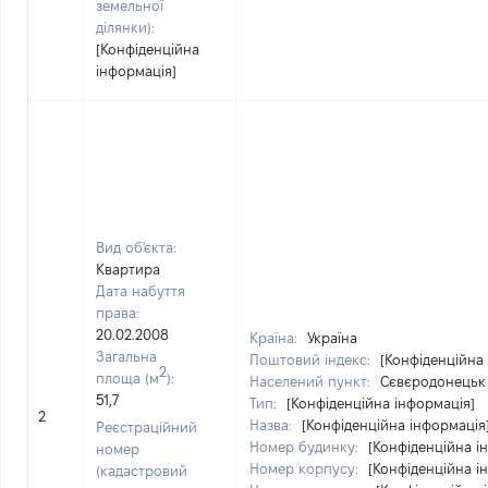
земельної
ділянки):
[Конфіденційна
інформація]
Вид об'єкта:
Квартира
Дата набуття
права:
20.02.2008
Країна:
Україна
Загальна
Поштовий індекс:
[Конфіденційна
2
площа (м
):
Населений пункт:
Сєвєродонецьк 
51,7
Тип:
[Конфіденційна інформація]
2
Назва:
[Конфіденційна інформація
Реєстраційний
Номер будинку:
[Конфіденційна і
номер
Номер корпусу:
[Конфіденційна і
(кадастровий