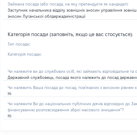
Займана посада
(або посада, на яку претендуєте як кандидат)
:
Заступник начальника відділу зовнішніх зносин управління зовніш
зносин Луганської облдержадміністрації
Категорія посади (заповніть, якщо це вас стосується):
Тип посади:
Категорія посади:
Чи належите ви до службових осіб, які займають відповідальне та 
Державний службовець, посада якого належить до посад державної с
Чи належить Ваша посада до посад, пов'язаних з високим рівнем к
Ні
Чи належите Ви до національних публічних діячів відповідно до З
фінансуванню розповсюдження зброї масового знищення”?
Ні