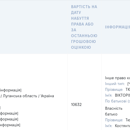
ВАРТІСТЬ НА
ДАТУ
НАБУТТЯ
ПРАВА АБО
ІНФОРМАЦІ
ЗА
ОСТАННЬОЮ
ГРОШОВОЮ
ОЦІНКОЮ
Інше право к
Інший тип:
[
Прізвище:
Т
 інформація]
Ім'я:
ВІКТОРІ
/ Луганська область / Україна
По батькові (
10632
]
Власність
нформація]
батько
нформація]
Прізвище:
Т
інформація]
Ім'я:
Костянт