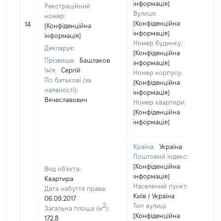
інформація]
Реєстраційний
Вулиця:
номер:
[Конфіденційна
14
[Конфіденційна
інформація]
інформація]
Номер будинку:
Декларує:
[Конфіденційна
Прізвище:
Башлаков
інформація]
Ім'я:
Сергій
Номер корпусу:
По батькові (за
[Конфіденційна
наявності):
інформація]
Вячеславович
Номер квартири:
[Конфіденційна
інформація]
Країна:
Україна
Поштовий індекс:
[Конфіденційна
Вид об'єкта:
інформація]
Квартира
Населений пункт:
Дата набуття права:
Київ / Україна
06.09.2017
2
Тип вулиці:
Загальна площа (м
):
[Конфіденційна
172,8