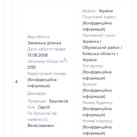
Країна:
Україна
Поштовий індекс:
[Конфіденційна
інформація]
Населений пункт:
Вид об'єкта:
Українка /
Земельна ділянка
Обухівський район /
Дата набуття права:
Київська область /
13.08.2008
2
Україна
Загальна площа (м
):
Тип вулиці:
2155
[Конфіденційна
Кадастровий номер:
інформація]
[Конфіденційна
4
Вулиця:
інформація]
[Конфіденційна
Декларує:
інформація]
Прізвище:
Башлаков
Номер будинку:
Ім'я:
Сергій
[Конфіденційна
По батькові (за
інформація]
наявності):
Номер корпусу:
Вячеславович
[Конфіденційна
інформація]