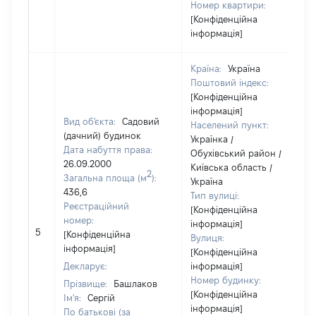
Номер квартири:
[Конфіденційна
інформація]
Країна:
Україна
Поштовий індекс:
[Конфіденційна
інформація]
Вид об'єкта:
Садовий
Населений пункт:
(дачний) будинок
Українка /
Дата набуття права:
Обухівський район /
26.09.2000
Київська область /
2
Загальна площа (м
):
Україна
436,6
Тип вулиці:
Реєстраційний
[Конфіденційна
номер:
інформація]
5
[Конфіденційна
Вулиця:
інформація]
[Конфіденційна
Декларує:
інформація]
Номер будинку:
Прізвище:
Башлаков
[Конфіденційна
Ім'я:
Сергій
інформація]
По батькові (за