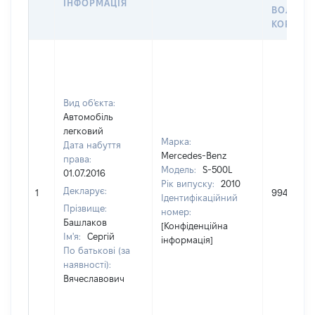
ІНФОРМАЦІЯ
ВОЛОДІ
КОРИСТ
Вид об'єкта:
Автомобіль
легковий
Марка:
Дата набуття
Mercedes-Benz
права:
Модель:
S-500L
01.07.2016
Рік випуску:
2010
Декларує:
1
994050
Ідентифікаційний
Прізвище:
номер:
Башлаков
[Конфіденційна
Ім'я:
Сергій
інформація]
По батькові (за
наявності):
Вячеславович