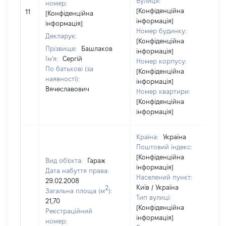
Вулиця:
номер:
[Конфіденційна
11
[Конфіденційна
інформація]
інформація]
Номер будинку:
Декларує:
[Конфіденційна
Прізвище:
Башлаков
інформація]
Ім'я:
Сергій
Номер корпусу:
По батькові (за
[Конфіденційна
наявності):
інформація]
Вячеславович
Номер квартири:
[Конфіденційна
інформація]
Країна:
Україна
Поштовий індекс:
[Конфіденційна
Вид об'єкта:
Гараж
інформація]
Дата набуття права:
Населений пункт:
29.02.2008
Київ / Україна
2
Загальна площа (м
):
Тип вулиці:
21,70
[Конфіденційна
Реєстраційний
інформація]
номер: