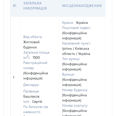
ЗВ'
ЗАГАЛЬНА
№
МІСЦЕЗНАХОДЖЕННЯ
СУБ
ІНФОРМАЦІЯ
ДЕК
Країна:
Україна
Поштовий індекс:
[Конфіденційна
Вид об'єкта:
інформація]
Житловий
Населений пункт:
будинок
Ірпінь / Київська
Загальна площа
область / Україна
Об'є
2
(м
):
1500
Тип вулиці:
повн
Реєстраційний
[Конфіденційна
част
номер:
інформація]
побу
[Конфіденційна
Вулиця:
мате
1
інформація]
[Конфіденційна
за к
Декларує:
інформація]
суб'
Номер будинку:
декл
Прізвище:
[Конфіденційна
або 
Башлаков
інформація]
його 
Ім'я:
Сергій
Номер корпусу:
По батькові (за
[Конфіденційна
наявності):
інформація]