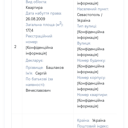
Вид об'єкта:
інформація]
Квартира
Населений пункт:
Дата набуття права:
Севастополь /
26.08.2009
Україна
2
Загальна площа (м
):
Тип вулиці:
177,4
[Конфіденційна
Реєстраційний
інформація]
номер:
Вулиця:
2
[Конфіденційна
[Конфіденційна
інформація]
інформація]
Декларує:
Номер будинку:
[Конфіденційна
Прізвище:
Башлаков
інформація]
Ім'я:
Сергій
Номер корпусу:
По батькові (за
[Конфіденційна
наявності):
інформація]
Вячеславович
Номер квартири:
[Конфіденційна
інформація]
Країна:
Україна
Поштовий індекс: