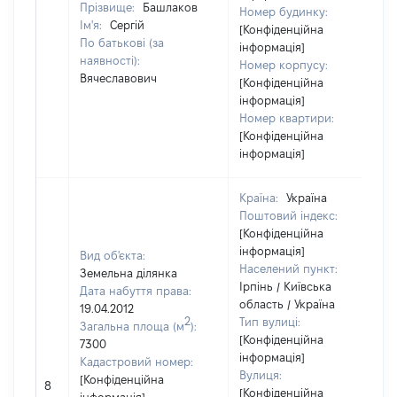
Прізвище:
Башлаков
Номер будинку:
Ім'я:
Сергій
[Конфіденційна
По батькові (за
інформація]
наявності):
Номер корпусу:
Вячеславович
[Конфіденційна
інформація]
Номер квартири:
[Конфіденційна
інформація]
Країна:
Україна
Поштовий індекс:
[Конфіденційна
інформація]
Вид об'єкта:
Населений пункт:
Земельна ділянка
Ірпінь / Київська
Дата набуття права:
область / Україна
19.04.2012
2
Тип вулиці:
Загальна площа (м
):
[Конфіденційна
7300
інформація]
Кадастровий номер:
Вулиця:
[Конфіденційна
8
[Конфіденційна