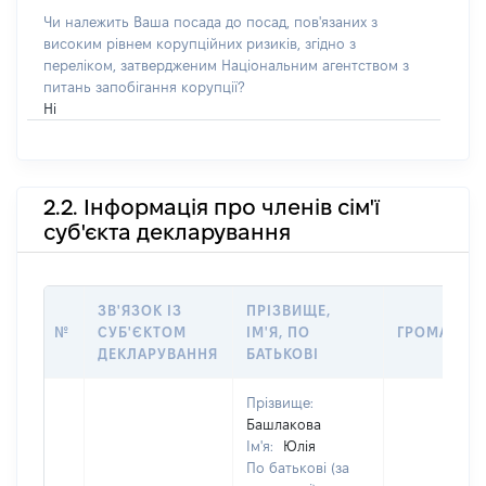
Чи належить Ваша посада до посад, пов'язаних з
високим рівнем корупційних ризиків, згідно з
переліком, затвердженим Національним агентством з
питань запобігання корупції?
Ні
2.2. Інформація про членів сім'ї
суб'єкта декларування
ЗВ'ЯЗОК ІЗ
ПРІЗВИЩЕ,
№
СУБ'ЄКТОМ
ІМ'Я, ПО
ГРОМАДЯН
ДЕКЛАРУВАННЯ
БАТЬКОВІ
Прізвище:
Башлакова
Ім'я:
Юлія
По батькові (за