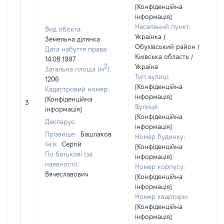
[Конфіденційна
інформація]
Населений пункт:
Вид об'єкта:
Українка /
Земельна ділянка
Обухівський район /
Дата набуття права:
Київська область /
14.08.1997
2
Україна
Загальна площа (м
):
Тип вулиці:
1206
[Конфіденційна
Кадастровий номер:
інформація]
[Конфіденційна
3
Вулиця:
інформація]
[Конфіденційна
Декларує:
інформація]
Прізвище:
Башлаков
Номер будинку:
Ім'я:
Сергій
[Конфіденційна
По батькові (за
інформація]
наявності):
Номер корпусу:
Вячеславович
[Конфіденційна
інформація]
Номер квартири:
[Конфіденційна
інформація]