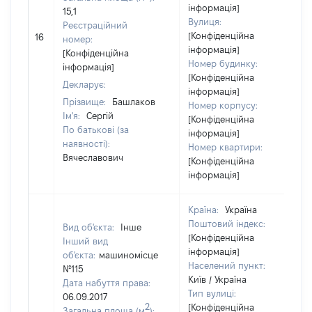
інформація]
15,1
Вулиця:
Реєстраційний
[Конфіденційна
16
номер:
інформація]
[Конфіденційна
Номер будинку:
інформація]
[Конфіденційна
Декларує:
інформація]
Прізвище:
Башлаков
Номер корпусу:
Ім'я:
Сергій
[Конфіденційна
По батькові (за
інформація]
наявності):
Номер квартири:
Вячеславович
[Конфіденційна
інформація]
Країна:
Україна
Поштовий індекс:
Вид об'єкта:
Інше
[Конфіденційна
Інший вид
інформація]
об'єкта:
машиномісце
Населений пункт:
№115
Київ / Україна
Дата набуття права:
Тип вулиці:
06.09.2017
2
[Конфіденційна
Загальна площа (м
):