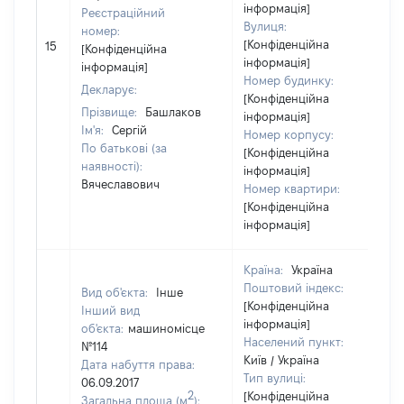
інформація]
Реєстраційний
Вулиця:
номер:
[Конфіденційна
15
[Конфіденційна
інформація]
інформація]
Номер будинку:
Декларує:
[Конфіденційна
Прізвище:
Башлаков
інформація]
Ім'я:
Сергій
Номер корпусу:
По батькові (за
[Конфіденційна
наявності):
інформація]
Вячеславович
Номер квартири:
[Конфіденційна
інформація]
Країна:
Україна
Поштовий індекс:
Вид об'єкта:
Інше
[Конфіденційна
Інший вид
інформація]
об'єкта:
машиномісце
Населений пункт:
№114
Київ / Україна
Дата набуття права:
Тип вулиці:
06.09.2017
2
[Конфіденційна
Загальна площа (м
):