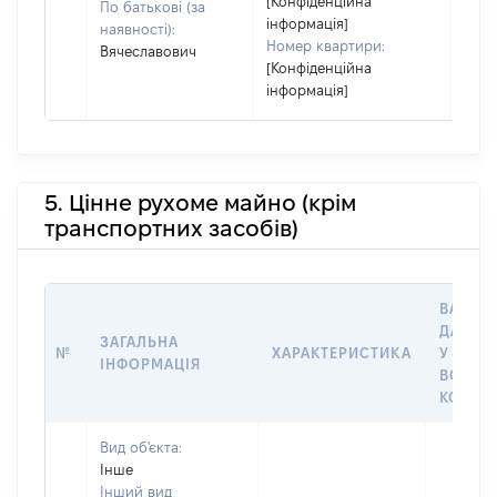
[Конфіденційна
По батькові (за
інформація]
наявності):
Номер квартири:
Вячеславович
[Конфіденційна
інформація]
5. Цінне рухоме майно (крім
транспортних засобів)
ВАРТІС
ДАТУ Н
ЗАГАЛЬНА
№
ХАРАКТЕРИСТИКА
У ВЛАС
ІНФОРМАЦІЯ
ВОЛОД
КОРИС
Вид об'єкта:
Інше
Інший вид