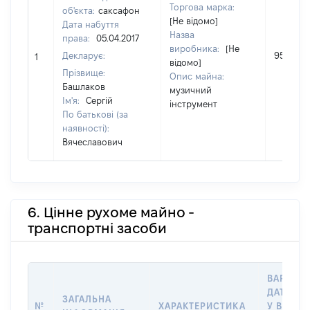
Торгова марка:
об'єкта:
саксафон
[Не відомо]
Дата набуття
Назва
права:
05.04.2017
виробника:
[Не
Декларує:
95000
1
відомо]
Прізвище:
Опис майна:
Башлаков
музичний
Ім'я:
Сергій
інструмент
По батькові (за
наявності):
Вячеславович
6. Цінне рухоме майно -
транспортні засоби
ВАРТІСТ
ДАТУ НА
ЗАГАЛЬНА
№
ХАРАКТЕРИСТИКА
У ВЛАСН