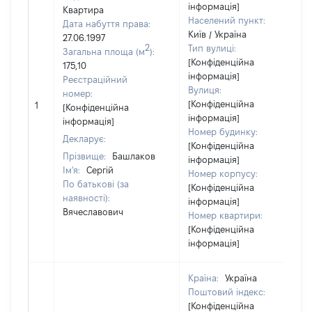
інформація]
Квартира
Населений пункт:
Дата набуття права:
Київ / Україна
27.06.1997
2
Тип вулиці:
Загальна площа (м
):
[Конфіденційна
175,10
інформація]
Реєстраційний
Вулиця:
номер:
[Конфіденційна
1
[Конфіденційна
інформація]
інформація]
Номер будинку:
Декларує:
[Конфіденційна
Прізвище:
Башлаков
інформація]
Ім'я:
Сергій
Номер корпусу:
По батькові (за
[Конфіденційна
наявності):
інформація]
Вячеславович
Номер квартири:
[Конфіденційна
інформація]
Країна:
Україна
Поштовий індекс:
[Конфіденційна