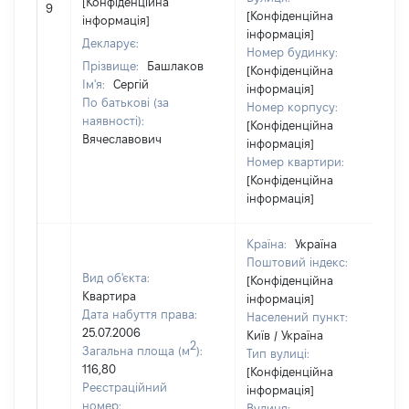
[Конфіденційна
9
[Конфіденційна
інформація]
інформація]
Декларує:
Номер будинку:
Прізвище:
Башлаков
[Конфіденційна
Ім'я:
Сергій
інформація]
По батькові (за
Номер корпусу:
наявності):
[Конфіденційна
Вячеславович
інформація]
Номер квартири:
[Конфіденційна
інформація]
Країна:
Україна
Поштовий індекс:
Вид об'єкта:
[Конфіденційна
Квартира
інформація]
Дата набуття права:
Населений пункт:
25.07.2006
Київ / Україна
2
Загальна площа (м
):
Тип вулиці:
116,80
[Конфіденційна
Реєстраційний
інформація]
номер:
Вулиця: