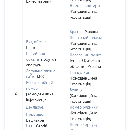
Вячеславович
Номер квартири:
[Конфіденційна
інформація]
Країна:
Україна
Поштовий індекс:
Вид об'єкта:
[Конфіденційна
Інше
інформація]
Інший вид
Населений пункт:
об'єкта:
побутові
Ірпінь / Київська
споруди
область / Україна
Об'є
Загальна площа
Тип вулиці:
повн
2
(м
):
1302
[Конфіденційна
част
Реєстраційний
інформація]
побу
номер:
Вулиця:
мате
2
[Конфіденційна
[Конфіденційна
за к
інформація]
інформація]
суб'
Декларує:
Номер будинку:
декл
[Конфіденційна
або 
Прізвище:
інформація]
його 
Башлаков
Номер корпусу:
Ім'я:
Сергій