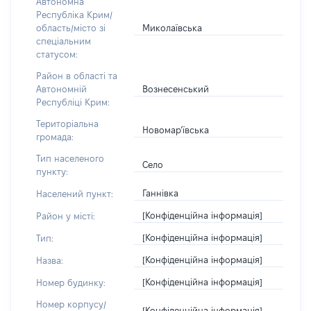
Автономна
Республіка Крим/
Миколаївська
область/місто зі
спеціальним
статусом:
Район в області та
Вознесенський
Автономній
Республіці Крим:
Територіальна
Новомар’ївська
громада:
Тип населеного
Село
пункту:
Ганнівка
Населений пункт:
[Конфіденційна інформація]
Район у місті:
[Конфіденційна інформація]
Тип:
[Конфіденційна інформація]
Назва:
[Конфіденційна інформація]
Номер будинку:
Номер корпусу/
[Конфіденційна інформація]