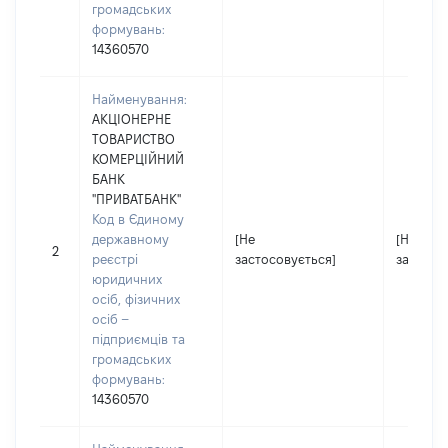
громадських
формувань:
14360570
Найменування:
АКЦІОНЕРНЕ
ТОВАРИСТВО
КОМЕРЦІЙНИЙ
БАНК
"ПРИВАТБАНК"
Код в Єдиному
державному
[Не
[Не
2
реєстрі
застосовується]
застосо
юридичних
осіб, фізичних
осіб –
підприємців та
громадських
формувань:
14360570