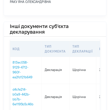
РАКУ ЯНА ОЛЕКСАНДРІВНА
Інші документи суб'єкта
декларування
ТИП
ТИП
КОД
ПЕРІ
ДОКУМЕНТА
ДЕКЛАРАЦІЇ
813ec058-
9129-4712-
Декларація
Щорічна
2025
960f-
ea2fd121b649
d4cfe214-
b0a9-442b-
Декларація
Щорічна
2023
bb7b-
6e1195b5c46b