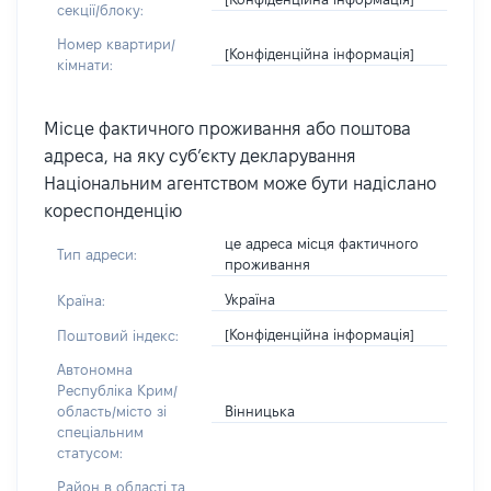
секції/блоку:
Номер квартири/
[Конфіденційна інформація]
кімнати:
Місце фактичного проживання або поштова
адреса, на яку суб’єкту декларування
Національним агентством може бути надіслано
кореспонденцію
це адреса місця фактичного
Тип адреси:
проживання
Україна
Країна:
[Конфіденційна інформація]
Поштовий індекс:
Автономна
Республіка Крим/
Вінницька
область/місто зі
спеціальним
статусом:
Район в області та