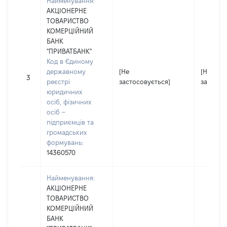
Найменування:
АКЦІОНЕРНЕ
ТОВАРИСТВО
КОМЕРЦІЙНИЙ
БАНК
"ПРИВАТБАНК"
Код в Єдиному
державному
[Не
[Не
3
реєстрі
застосовується]
застосо
юридичних
осіб, фізичних
осіб –
підприємців та
громадських
формувань:
14360570
Найменування:
АКЦІОНЕРНЕ
ТОВАРИСТВО
КОМЕРЦІЙНИЙ
БАНК