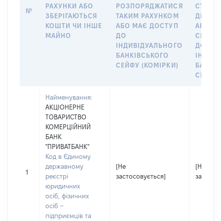
РАХУНКИ АБО
РОЗПОРЯДЖАТИСЯ
СУБ’ЄК
№
ЗБЕРІГАЮТЬСЯ
ТАКИМ РАХУНКОМ
ДЕКЛА
КОШТИ ЧИ ІНШЕ
АБО МАЄ ДОСТУП
АБО ЧЛ
МАЙНО
ДО
СІМ’Ї 
ІНДИВІДУАЛЬНОГО
ДОГОВ
БАНКІВСЬКОГО
ІНДИВ
СЕЙФУ (КОМІРКИ)
БАНКІ
СЕЙФУ 
Найменування:
АКЦІОНЕРНЕ
ТОВАРИСТВО
КОМЕРЦІЙНИЙ
БАНК
"ПРИВАТБАНК"
Код в Єдиному
державному
[Не
[Не
1
реєстрі
застосовується]
застосо
юридичних
осіб, фізичних
осіб –
підприємців та