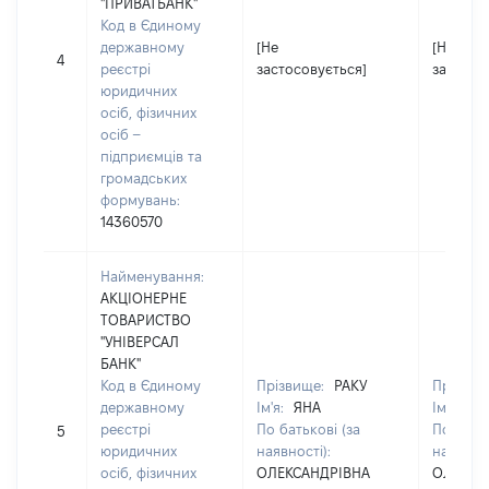
"ПРИВАТБАНК"
Код в Єдиному
державному
[Не
[Не
4
реєстрі
застосовується]
застосо
юридичних
осіб, фізичних
осіб –
підприємців та
громадських
формувань:
14360570
Найменування:
АКЦІОНЕРНЕ
ТОВАРИСТВО
"УНІВЕРСАЛ
БАНК"
Код в Єдиному
Прізвище:
РАКУ
Прізвищ
державному
Ім'я:
ЯНА
Ім'я:
ЯН
реєстрі
По батькові (за
По батьк
5
юридичних
наявності):
наявност
осіб, фізичних
ОЛЕКСАНДРІВНА
ОЛЕКСА