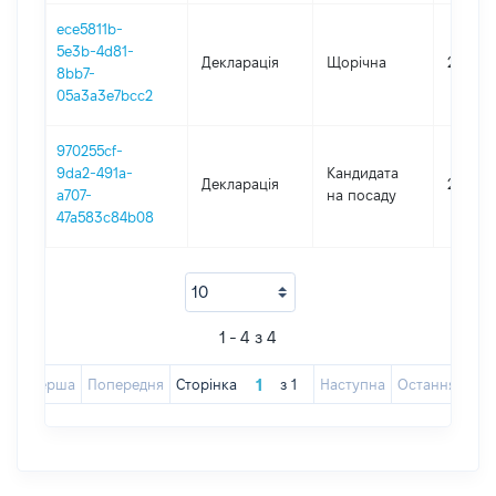
ece5811b-
5e3b-4d81-
Декларація
Щорічна
2022
8bb7-
05a3a3e7bcc2
970255cf-
9da2-491a-
Кандидата
Декларація
2021
a707-
на посаду
47a583c84b08
1 - 4 з 4
Перша
Попередня
Сторінка
з
1
Наступна
Остання