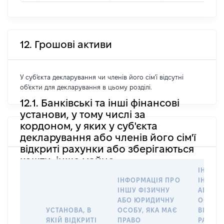
12. Грошові активи
У суб'єкта декларування чи членів його сім'ї відсутні
об'єкти для декларування в цьому розділі.
12.1. Банківські та інші фінансові
установи, у тому числі за
кордоном, у яких у суб'єкта
декларування або членів його сім'ї
відкриті рахунки або зберігаються
кошти, інше майно
ІНФОР
ІНФОРМАЦІЯ ПРО
ІНШУ 
ІНШУ ФІЗИЧНУ
АБО Ю
АБО ЮРИДИЧНУ
ОСОБУ,
УСТАНОВА, В
ОСОБУ, ЯКА МАЄ
ВІДКР
ЯКІЙ ВІДКРИТІ
ПРАВО
РАХУНО