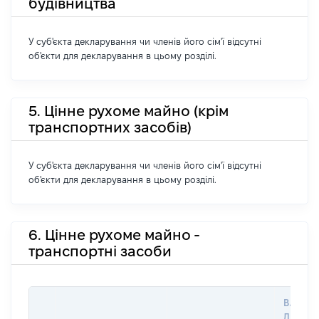
будівництва
У суб'єкта декларування чи членів його сім'ї відсутні
об'єкти для декларування в цьому розділі.
5. Цінне рухоме майно (крім
транспортних засобів)
У суб'єкта декларування чи членів його сім'ї відсутні
об'єкти для декларування в цьому розділі.
6. Цінне рухоме майно -
транспортні засоби
ВАРТІС
ДАТУ Н