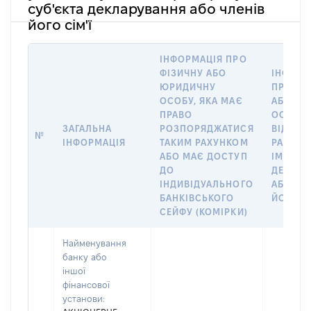
суб'єкта декларування або членів
його сім'ї
ІНФОРМАЦІЯ ПРО
ФІЗИЧНУ АБО
ІНФОРМ
ЮРИДИЧНУ
ПРО ФІ
ОСОБУ, ЯКА МАЄ
АБО Ю
ПРАВО
ОСОБУ,
ЗАГАЛЬНА
РОЗПОРЯДЖАТИСЯ
ВІДКРИ
№
ІНФОРМАЦІЯ
ТАКИМ РАХУНКОМ
РАХУНО
АБО МАЄ ДОСТУП
ІМ’Я СУ
ДО
ДЕКЛАР
ІНДИВІДУАЛЬНОГО
АБО ЧЛ
БАНКІВСЬКОГО
ЙОГО СІ
СЕЙФУ (КОМІРКИ)
Найменування
банку або
іншої
фінансової
установи: