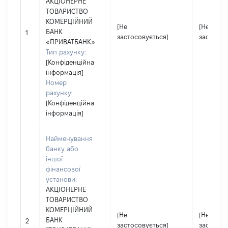
АКЦІОНЕРНЕ
ТОВАРИСТВО
КОМЕРЦІЙНИЙ
[Не
[Не
БАНК
1
застосовується]
застосов
«ПРИВАТБАНК»
Тип рахунку:
[Конфіденційна
інформація]
Номер
рахунку:
[Конфіденційна
інформація]
Найменування
банку або
іншої
фінансової
установи:
АКЦІОНЕРНЕ
ТОВАРИСТВО
КОМЕРЦІЙНИЙ
[Не
[Не
БАНК
2
застосовується]
застосов