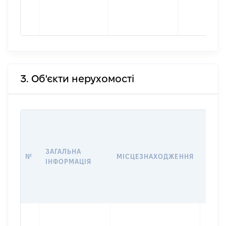
3. Об'єкти нерухомості
ВАРТ
ДАТУ
НАБУ
ЗАГАЛЬНА
ПРАВ
№
МІСЦЕЗНАХОДЖЕННЯ
ІНФОРМАЦІЯ
ЗА
ОСТ
ГРО
ОЦІ