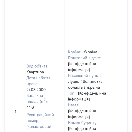
Країна:
Україна
Поштовий індекс:
[Конфіденційна
Вид об'єкта:
інформація]
Квартира
Населений пункт:
Дата набуття
Луцьк / Волинська
права:
область / Україна
27.08.2000
Тип:
[Конфіденційна
Загальна
інформація]
2
площа (м
):
Назва:
44,6
[Конфіденційна
[Не ві
1
Реєстраційний
інформація]
номер
Номер будинку:
(кадастровий
[Конфіденційна