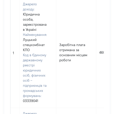
Джерело
доходу:
Юридична
особа,
зареєстрована
в Україні
Найменування:
Луцький
спецкомбінат
Заробітна плата
КПО
отримана за
460219
1
Код в Єдиному
основним місцем
державному
роботи
реєстрі
юридичних
осіб, фізичних
осіб –
підприємців та
громадських
формувань:
03339041
Джерело