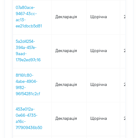
07a80ace-
9467-43cc-
Декларація
Щорічна
2023
ac13-
ee21dbcb5d81
5a2d4254-
394a-457e-
Декларація
Щорічна
2022
9aad-
179e2ed97c16
8f16fc80-
4abe-4904-
Декларація
Щорічна
2021
9f82-
96f54281c2cf
453e012a-
0e66-4735-
Декларація
Щорічна
2020
a16c-
7f7909436b50