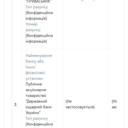
"ПРИВАТБАНК"
Тип рахунку:
[Конфіденційна
інформація]
Номер
рахунку:
[Конфіденційна
інформація]
Найменування
банку або
іншої
фінансової
установи:
Публічне
акціонерне
товариство
"Державний
[Не
[Не
3
ощадний банк
застосовується]
застосов
України"
Тип рахунку:
[Конфіденційна