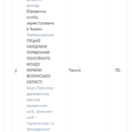
доходу:
Юридична
особа,
зареєстрована
в Україні
Найменування:
ЛУЦЬКЕ
ОБ'ЄДНАНЕ
УПРАВЛІННЯ
ПЕНСІЙНОГО
ФОНДУ
УКРАЇНИ
Пенсія
75311
2
ВОЛИНСЬКОЇ
ОБЛАСТІ
Код в Єдиному
державному
реєстрі
юридичних
осіб, фізичних
осіб –
підприємців та
громадських