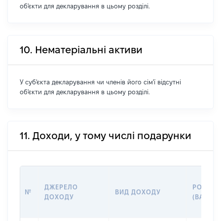
об'єкти для декларування в цьому розділі.
10. Нематеріальні активи
У суб'єкта декларування чи членів його сім'ї відсутні
об'єкти для декларування в цьому розділі.
11. Доходи, у тому числі подарунки
ДЖЕРЕЛО
РОЗМІР
№
ВИД ДОХОДУ
ДОХОДУ
(ВАРТІС