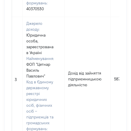
формувань:
40370530
Джерело
доходу:
Юридична
особа,
зареєстрована
в Україні
Найменування:
ФОП "Цетнар
Василь
Дохід від зайняття
Павлович"
підприємницькою
58760
3
Код в Єдиному
діяльністю
державному
реєстрі
юридичних
осіб, фізичних
осіб –
підприємців та
громадських
формувань: