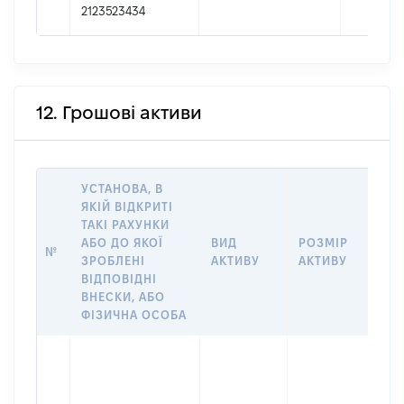
2123523434
12. Грошові активи
УСТАНОВА, В
ЯКІЙ ВІДКРИТІ
ТАКІ РАХУНКИ
ІН
АБО ДО ЯКОЇ
ВИД
РОЗМІР
Щ
№
ЗРОБЛЕНІ
АКТИВУ
АКТИВУ
ПР
ВІДПОВІДНІ
ОБ
ВНЕСКИ, АБО
ФІЗИЧНА ОСОБА
Вла
др
Прі