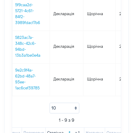
5f9caa2d-
5721-4c61-
Декларація
Щорічна
2018
84f2-
3989fdacf7b6
5823ac7a-
348c-42c6-
Декларація
Щорічна
2017
94bd-
13b3a1be0e4a
9e2c9f4a-
62bd-48a7-
Декларація
Щорічна
2016
93ee-
1ac6cef39785
1 - 9 з 9
Перша
Попередня
Сторінка
з
1
Наступна
Остання