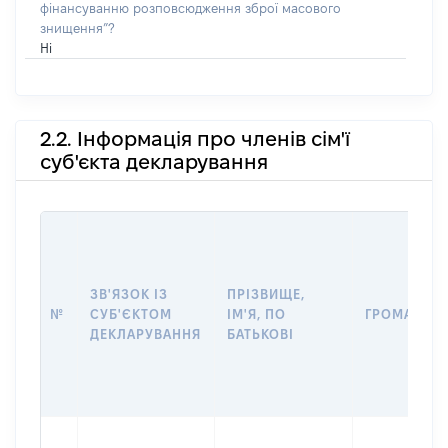
фінансуванню розповсюдження зброї масового
знищення”?
Ні
2.2. Інформація про членів сім'ї
суб'єкта декларування
ЗВ'ЯЗОК ІЗ
ПРІЗВИЩЕ,
№
СУБ'ЄКТОМ
ІМ'Я, ПО
ГРОМАДЯН
ДЕКЛАРУВАННЯ
БАТЬКОВІ