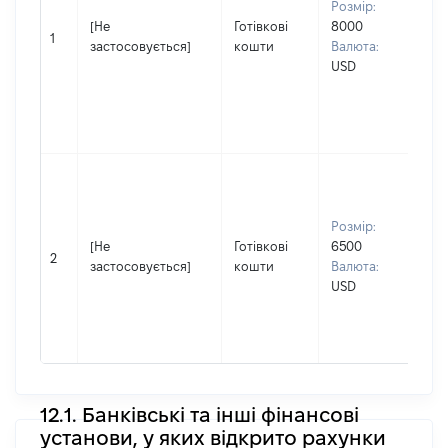
Розмір:
Це
[Не
Готівкові
8000
Ім'я
1
застосовується]
кошти
Валюта:
Сві
USD
По 
(за
ная
Оле
Вла
Прі
Це
Розмір:
Ім'я
[Не
Готівкові
6500
Ва
2
застосовується]
кошти
Валюта:
По 
USD
(за
ная
Па
12.1. Банківські та інші фінансові
установи, у яких відкрито рахунки