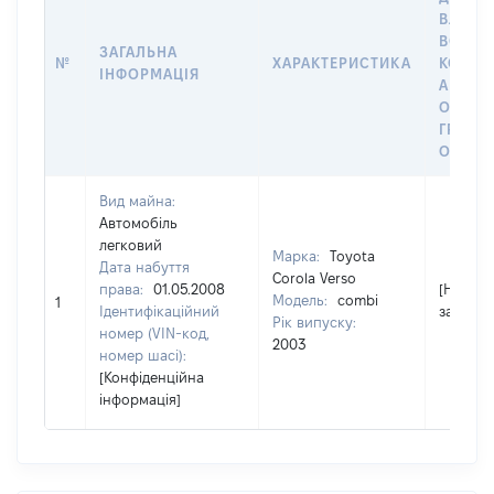
ВЛАСН
ВОЛОД
ЗАГАЛЬНА
№
ХАРАКТЕРИСТИКА
КОРИС
ІНФОРМАЦІЯ
АБО З
ОСТА
ГРОШ
ОЦІНК
Вид майна:
Автомобіль
легковий
Марка:
Toyota
Дата набуття
Corola Verso
права:
01.05.2008
[Не
Модель:
combi
1
Ідентифікаційний
застосо
Рік випуску:
номер (VIN-код,
2003
номер шасі):
[Конфіденційна
інформація]