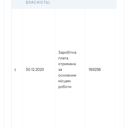
ВЛАСНІСТЬ)
Джер
Юрид
особа
заре
в Укр
Найм
Держ
Заробітна
судо
плата
адмін
отримана
Украї
30.12.2020
за
169256
1
Код 
основним
держ
місцем
реєст
роботи
юрид
осіб,
осіб 
підпр
гром
форм
2625