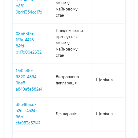
зміни y
-
20
b8f0-
майновому
9b44334cd17d
стані
Повідомлення
08b63f7a-
про суттєві
157a-4428-
зміни y
-
20
84fd-
майновому
b117d00e2632
стані
17e0fe90-
9820-4894-
Виправлена
Щорічна
20
9be5-
декларація
a849a5e382e1
38e463cd-
a2da-4524-
Декларація
Щорічна
20
96b1-
cfa953c37147