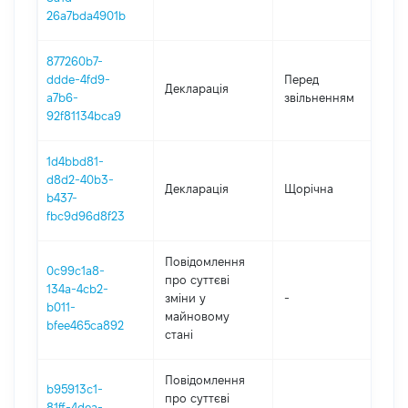
26a7bda4901b
877260b7-
01
ddde-4fd9-
Перед
Декларація
-
a7b6-
звільненням
23
92f81134bca9
1d4bbd81-
d8d2-40b3-
Декларація
Щорічна
20
b437-
fbc9d96d8f23
Повідомлення
0c99c1a8-
про суттєві
134a-4cb2-
зміни y
-
20
b011-
майновому
bfee465ca892
стані
Повідомлення
b95913c1-
про суттєві
81ff-4dea-