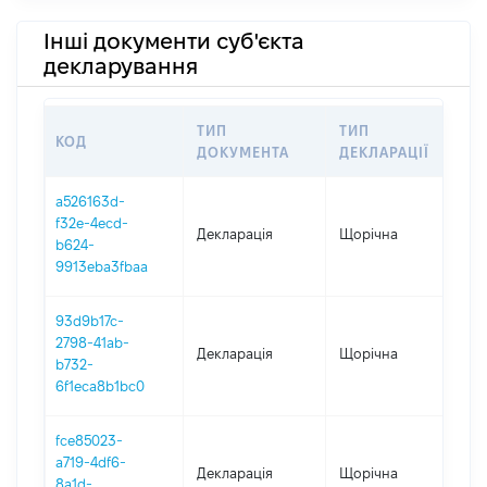
Інші документи суб'єкта
декларування
ТИП
ТИП
КОД
П
ДОКУМЕНТА
ДЕКЛАРАЦІЇ
a526163d-
f32e-4ecd-
Декларація
Щорічна
20
b624-
9913eba3fbaa
93d9b17c-
2798-41ab-
Декларація
Щорічна
20
b732-
6f1eca8b1bc0
fce85023-
a719-4df6-
Декларація
Щорічна
20
8a1d-