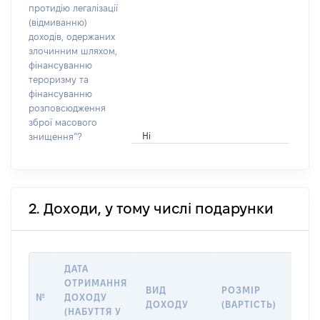
протидію легалізації
(відмиванню)
доходів, одержаних
злочинним шляхом,
фінансуванню
тероризму та
фінансуванню
розповсюдження
зброї масового
Ні
знищення”?
2. Доходи, у тому числі подарунки
ДАТА
ОТРИМАННЯ
ВИД
РОЗМІР
ІНФ
№
ДОХОДУ
ДОХОДУ
(ВАРТІСТЬ)
ПРО
(НАБУТТЯ У