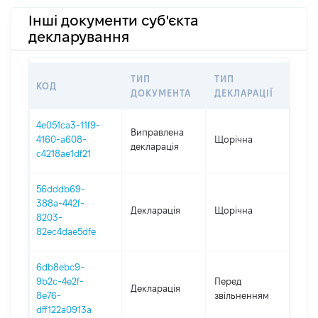
Інші документи суб'єкта
декларування
ТИП
ТИП
КОД
ПЕ
ДОКУМЕНТА
ДЕКЛАРАЦІЇ
4e051ca3-11f9-
Виправлена
4160-a608-
Щорічна
202
декларація
c4218ae1df21
56dddb69-
388a-442f-
Декларація
Щорічна
202
8203-
82ec4dae5dfe
6db8ebc9-
27.0
9b2c-4e2f-
Перед
Декларація
-
8e76-
звільненням
08.1
dff122a0913a