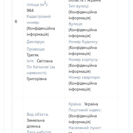
область / Україна
2
площа (м
):
Тип вулиці:
964
[Конфіденційна
Кадастровий
інформація]
[Не
6
номер:
Вулиця:
відом
[Конфіденційна
[Конфіденційна
інформація]
інформація]
Декларує:
Номер будинку:
[Конфіденційна
Прізвище:
інформація]
Третяк
Номер корпусу:
Ім'я:
Світлана
[Конфіденційна
По батькові (за
інформація]
наявності):
Номер квартири:
Григорівна
[Конфіденційна
інформація]
Країна:
Україна
Поштовий індекс:
Вид об'єкта:
[Конфіденційна
Земельна
інформація]
ділянка
Населений пункт:
Дата набуття