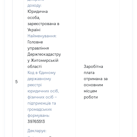
доходу:
Юридична
особа,
зареєстрована в
Україні
Найменування:
Головне
управління
Держгеокадастру
у Житомирській
області
Заробітна
Код в Єдиному
плата
державному
отримана за
5
1027
реєстрі
основним
юридичних осіб,
місцем
фізичних осіб –
роботи
підприємців та
громадських
формувань:
39765513
Декларує: