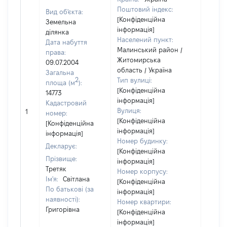
Поштовий індекс:
Вид об'єкта:
[Конфіденційна
Земельна
інформація]
ділянка
Населений пункт:
Дата набуття
Малинський район /
права:
Житомирська
09.07.2004
область / Україна
Загальна
2
Тип вулиці:
площа (м
):
[Конфіденційна
14773
інформація]
Кадастровий
[Не
Вулиця:
1
номер:
відом
[Конфіденційна
[Конфіденційна
інформація]
інформація]
Номер будинку:
Декларує:
[Конфіденційна
Прізвище:
інформація]
Третяк
Номер корпусу:
Ім'я:
Світлана
[Конфіденційна
По батькові (за
інформація]
наявності):
Номер квартири:
Григорівна
[Конфіденційна
інформація]