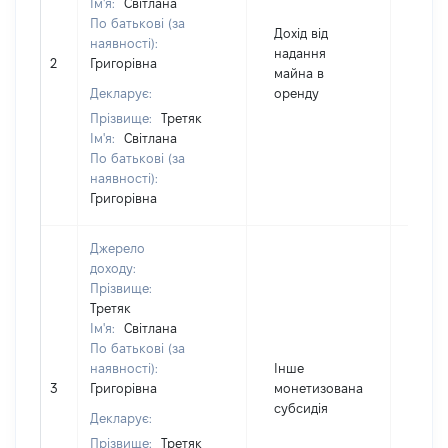
Ім'я:
Світлана
По батькові (за
Дохід від
наявності):
надання
2
Григорівна
1242
майна в
Декларує:
оренду
Прізвище:
Третяк
Ім'я:
Світлана
По батькові (за
наявності):
Григорівна
Джерело
доходу:
Прізвище:
Третяк
Ім'я:
Світлана
По батькові (за
наявності):
Інше
3
Григорівна
монетизована
700
субсидія
Декларує:
Прізвище:
Третяк