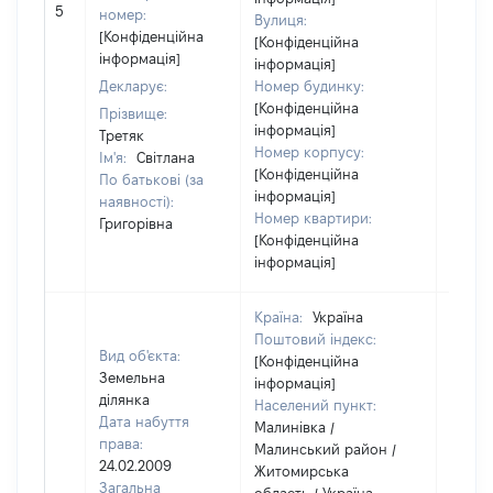
[Не
5
номер:
Вулиця:
відом
[Конфіденційна
[Конфіденційна
інформація]
інформація]
Декларує:
Номер будинку:
[Конфіденційна
Прізвище:
інформація]
Третяк
Номер корпусу:
Ім'я:
Світлана
[Конфіденційна
По батькові (за
інформація]
наявності):
Номер квартири:
Григорівна
[Конфіденційна
інформація]
Країна:
Україна
Поштовий індекс:
Вид об'єкта:
[Конфіденційна
Земельна
інформація]
ділянка
Населений пункт:
Дата набуття
Малинівка /
права:
Малинський район /
24.02.2009
Житомирська
Загальна