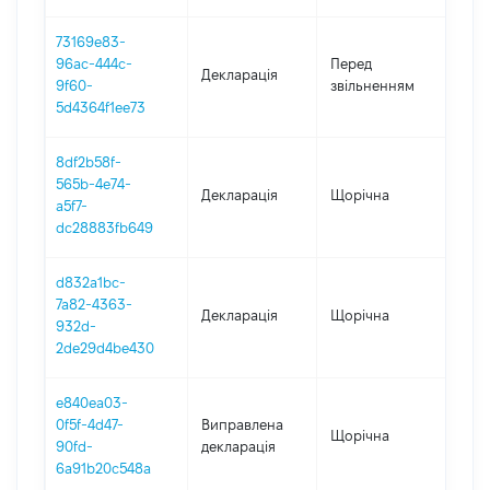
73169e83-
01.0
96ac-444c-
Перед
Декларація
-
9f60-
звільненням
26.0
5d4364f1ee73
8df2b58f-
565b-4e74-
Декларація
Щорічна
202
a5f7-
dc28883fb649
d832a1bc-
7a82-4363-
Декларація
Щорічна
201
932d-
2de29d4be430
e840ea03-
0f5f-4d47-
Виправлена
Щорічна
201
90fd-
декларація
6a91b20c548a