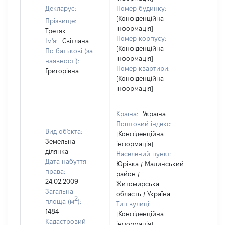
Декларує:
Номер будинку:
[Конфіденційна
Прізвище:
інформація]
Третяк
Номер корпусу:
Ім'я:
Світлана
[Конфіденційна
По батькові (за
інформація]
наявності):
Номер квартири:
Григорівна
[Конфіденційна
інформація]
Країна:
Україна
Поштовий індекс:
Вид об'єкта:
[Конфіденційна
Земельна
інформація]
ділянка
Населений пункт:
Дата набуття
Юрівка / Малинський
права:
район /
24.02.2009
Житомирська
Загальна
область / Україна
2
площа (м
):
Тип вулиці:
1484
[Конфіденційна
Кадастровий
інформація]