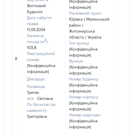
[Конфіденційна
Житловий
інформація]
будинок
Населений пункт:
Дата набуття
Юрівка / Малинський
права:
район /
11.05.2004
Житомирська
Загальна
область / Україна
2
площа (м
):
Тип вулиці:
103,8
[Конфіденційна
Реєстраційний
інформація]
8
50954
номер:
Вулиця:
[Конфіденційна
[Конфіденційна
інформація]
інформація]
Декларує:
Номер будинку:
[Конфіденційна
Прізвище:
інформація]
Третяк
Номер корпусу:
Ім'я:
Світлана
[Конфіденційна
По батькові (за
інформація]
наявності):
Номер квартири:
Григорівна
[Конфіденційна
інформація]