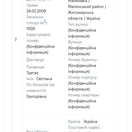
Малинівка /
права:
Малинський район /
24.02.2009
Житомирська
Загальна
область / Україна
2
площа (м
):
Тип вулиці:
1000
[Конфіденційна
Кадастровий
інформація]
[Не
7
номер:
Вулиця:
відом
[Конфіденційна
[Конфіденційна
інформація]
інформація]
Декларує:
Номер будинку:
[Конфіденційна
Прізвище:
інформація]
Третяк
Номер корпусу:
Ім'я:
Світлана
[Конфіденційна
По батькові (за
інформація]
наявності):
Номер квартири:
Григорівна
[Конфіденційна
інформація]
Країна:
Україна
Поштовий індекс:
Вид об'єкта: