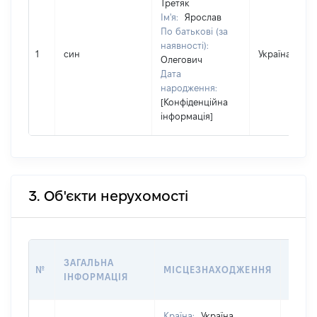
Третяк
Ім'я:
Ярослав
По батькові (за
наявності):
1
син
Україна
Олегович
Дата
народження:
[Конфіденційна
інформація]
3. Об'єкти нерухомості
ВАРТ
ЗАГАЛЬНА
№
МІСЦЕЗНАХОДЖЕННЯ
НА Д
ІНФОРМАЦІЯ
НАБУ
Країна:
Україна