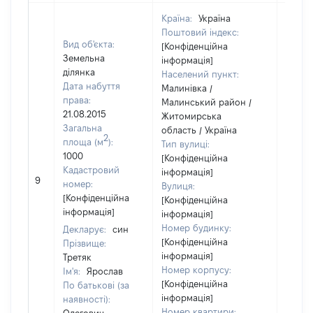
Країна:
Україна
Поштовий індекс:
Вид об'єкта:
[Конфіденційна
Земельна
інформація]
ділянка
Населений пункт:
Дата набуття
Малинівка /
права:
Малинський район /
21.08.2015
Житомирська
Загальна
область / Україна
2
площа (м
):
Тип вулиці:
1000
[Конфіденційна
Кадастровий
інформація]
[Не
9
номер:
Вулиця:
відом
[Конфіденційна
[Конфіденційна
інформація]
інформація]
Номер будинку:
Декларує:
син
[Конфіденційна
Прізвище:
інформація]
Третяк
Номер корпусу:
Ім'я:
Ярослав
[Конфіденційна
По батькові (за
інформація]
наявності):
Номер квартири: