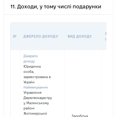
11. Доходи, у тому числі подарунки
РОЗМ
№
ДЖЕРЕЛО ДОХОДУ
ВИД ДОХОДУ
(ВАРТ
Джерело
доходу:
Юридична
особа,
зареєстрована в
Україні
Найменування:
Управління
Держгеокадастру
у Малинському
районі
Житомирської
Заробітна