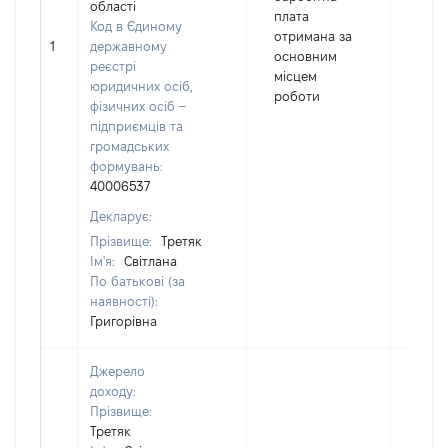
області
плата
Код в Єдиному
отримана за
1
державному
1772
основним
реєстрі
місцем
юридичних осіб,
роботи
фізичних осіб –
підприємців та
громадських
формувань:
40006537
Декларує:
Прізвище:
Третяк
Ім'я:
Світлана
По батькові (за
наявності):
Григорівна
Джерело
доходу:
Прізвище:
Третяк