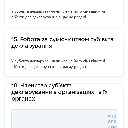
У суб'єкта декларування чи членів його сім'ї відсутні
об'єкти для декларування в цьому розділі.
15. Робота за сумісництвом суб’єкта
декларування
У суб'єкта декларування чи членів його сім'ї відсутні
об'єкти для декларування в цьому розділі.
16. Членство суб’єкта
декларування в організаціях та їх
органах
КОД В
ЄДИНОМ
ДЕРЖАВН