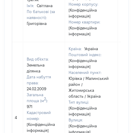
Номер корпусу:
Ім'я:
Світлана
[Конфіденційна
По батькові (за
інформація]
наявності):
Номер квартири:
Григорівна
[Конфіденційна
інформація]
Країна:
Україна
Поштовий індекс:
Вид об'єкта:
[Конфіденційна
Земельна
інформація]
ділянка
Населений пункт:
Дата набуття
Юрівка / Малинський
права:
район /
24.02.2009
Житомирська
Загальна
область / Україна
2
площа (м
):
Тип вулиці:
971
[Конфіденційна
Кадастровий
інформація]
[Не
4
номер:
Вулиця:
відом
[Конфіденційна
[Конфіденційна
інформація]
інформація]