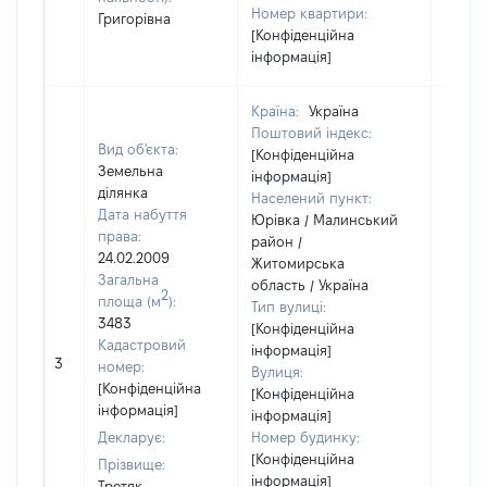
Номер квартири:
Григорівна
[Конфіденційна
інформація]
Країна:
Україна
Поштовий індекс:
Вид об'єкта:
[Конфіденційна
Земельна
інформація]
ділянка
Населений пункт:
Дата набуття
Юрівка / Малинський
права:
район /
24.02.2009
Житомирська
Загальна
область / Україна
2
площа (м
):
Тип вулиці:
3483
[Конфіденційна
Кадастровий
інформація]
[Не
3
номер:
Вулиця:
відом
[Конфіденційна
[Конфіденційна
інформація]
інформація]
Декларує:
Номер будинку:
[Конфіденційна
Прізвище:
інформація]
Третяк