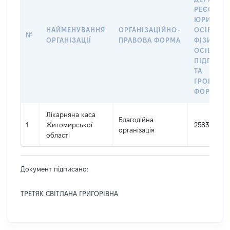
РЕЄСТРІ
ЮРИДИЧ
НАЙМЕНУВАННЯ
ОРГАНІЗАЦІЙНО-
ОСІБ,
№
ОРГАНІЗАЦІЇ
ПРАВОВА ФОРМА
ФІЗИЧНИ
ОСІБ –
ПІДПРИЄ
ТА
ГРОМАДС
ФОРМУВА
Лікарняна каса
Благодійна
1
Житомирської
25838402
організація
області
Документ підписано:
ТРЕТЯК СВІТЛАНА ГРИГОРІВНА