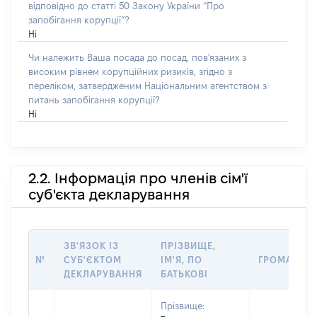
відповідно до статті 50 Закону України “Про
запобігання корупції”?
Ні
Чи належить Ваша посада до посад, пов'язаних з
високим рівнем корупційних ризиків, згідно з
переліком, затвердженим Національним агентством з
питань запобігання корупції?
Ні
2.2. Інформація про членів сім'ї
суб'єкта декларування
ЗВ'ЯЗОК ІЗ
ПРІЗВИЩЕ,
№
СУБ'ЄКТОМ
ІМ'Я, ПО
ГРОМАДЯН
ДЕКЛАРУВАННЯ
БАТЬКОВІ
Прізвище: