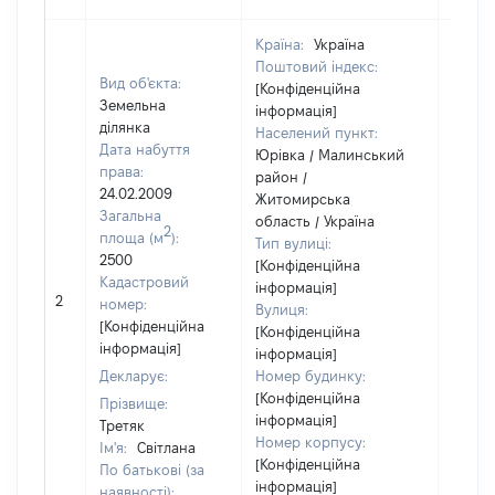
Країна:
Україна
Поштовий індекс:
Вид об'єкта:
[Конфіденційна
Земельна
інформація]
ділянка
Населений пункт:
Дата набуття
Юрівка / Малинський
права:
район /
24.02.2009
Житомирська
Загальна
область / Україна
2
площа (м
):
Тип вулиці:
2500
[Конфіденційна
Кадастровий
інформація]
[Не
2
номер:
Вулиця:
відом
[Конфіденційна
[Конфіденційна
інформація]
інформація]
Декларує:
Номер будинку:
[Конфіденційна
Прізвище:
інформація]
Третяк
Номер корпусу:
Ім'я:
Світлана
[Конфіденційна
По батькові (за
інформація]
наявності):