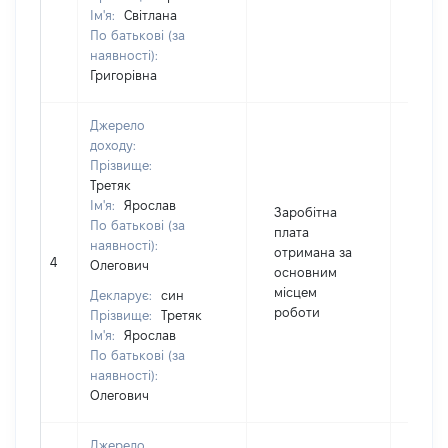
Ім'я:
Світлана
По батькові (за
наявності):
Григорівна
Джерело
доходу:
Прізвище:
Третяк
Ім'я:
Ярослав
Заробітна
По батькові (за
плата
[Член
наявності):
отримана за
4
не н
Олегович
основним
інфо
місцем
Декларує:
син
роботи
Прізвище:
Третяк
Ім'я:
Ярослав
По батькові (за
наявності):
Олегович
Джерело