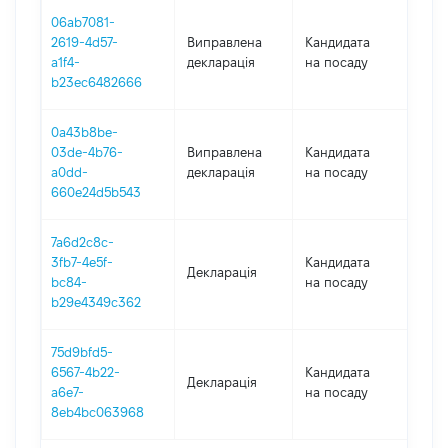
06ab7081-
2619-4d57-
Виправлена
Кандидата
201
a1f4-
декларація
на посаду
b23ec6482666
0a43b8be-
03de-4b76-
Виправлена
Кандидата
201
a0dd-
декларація
на посаду
660e24d5b543
7a6d2c8c-
3fb7-4e5f-
Кандидата
Декларація
201
bc84-
на посаду
b29e4349c362
75d9bfd5-
6567-4b22-
Кандидата
Декларація
201
a6e7-
на посаду
8eb4bc063968