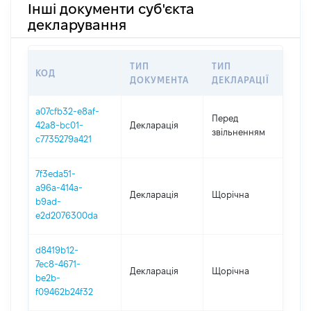
Інші документи суб'єкта
декларування
ТИП
ТИП
КОД
ПЕ
ДОКУМЕНТА
ДЕКЛАРАЦІЇ
a07cfb32-e8af-
01.
Перед
42a8-bc01-
Декларація
-
звільненням
c7735279a421
27.
7f3eda51-
a96a-414a-
Декларація
Щорічна
202
b9ad-
e2d2076300da
d8419b12-
7ec8-4671-
Декларація
Щорічна
201
be2b-
f09462b24f32