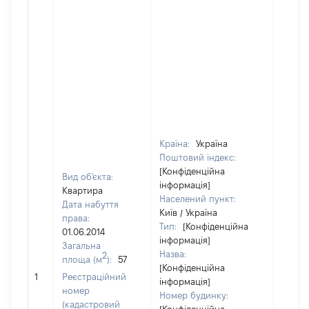
Країна:
Україна
Поштовий індекс:
[Конфіденційна
Вид об'єкта:
інформація]
Квартира
Населений пункт:
Дата набуття
Київ / Україна
права:
Тип:
[Конфіденційна
01.06.2014
інформація]
Загальна
Назва:
2
площа (м
):
57
[Конфіденційна
[Не ві
1
Реєстраційний
інформація]
номер
Номер будинку:
(кадастровий