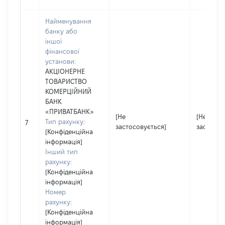
Найменування
банку або
іншої
фінансової
установи:
АКЦІОНЕРНЕ
ТОВАРИСТВО
КОМЕРЦІЙНИЙ
БАНК
«ПРИВАТБАНК»
[Не
[Не
Тип рахунку:
7
застосовується]
застосов
[Конфіденційна
інформація]
Інший тип
рахунку:
[Конфіденційна
інформація]
Номер
рахунку:
[Конфіденційна
інформація]