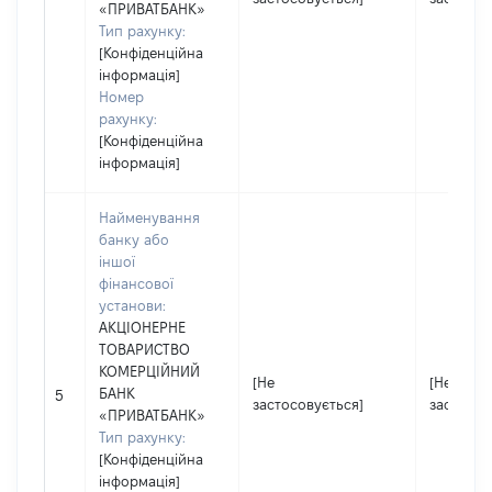
«ПРИВАТБАНК»
Тип рахунку:
[Конфіденційна
інформація]
Номер
рахунку:
[Конфіденційна
інформація]
Найменування
банку або
іншої
фінансової
установи:
АКЦІОНЕРНЕ
ТОВАРИСТВО
КОМЕРЦІЙНИЙ
[Не
[Не
БАНК
5
застосовується]
застосов
«ПРИВАТБАНК»
Тип рахунку:
[Конфіденційна
інформація]