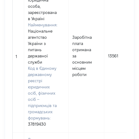
Юридична
особа,
зареєстрована
в Україні
Найменування:
Національне
агентство
Заробітна
України з
плата
питань
отримана
державної
за
13561
1
служби
основним
Код в Єдиному
місцем
державному
роботи
реєстрі
юридичних
осіб, фізичних
осіб –
підприємців та
громадських
формувань:
37819430