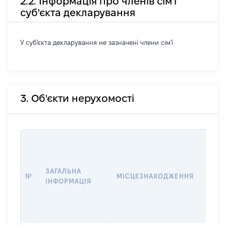
2.2. Інформація про членів сім'ї
суб'єкта декларування
У суб'єкта декларування не зазначені члени сім'ї
3. Об'єкти нерухомості
ВАРТ
ДАТУ
НАБУ
ЗАГАЛЬНА
ПРАВ
№
МІСЦЕЗНАХОДЖЕННЯ
ІНФОРМАЦІЯ
ЗА
ОСТ
ГРО
ОЦІ