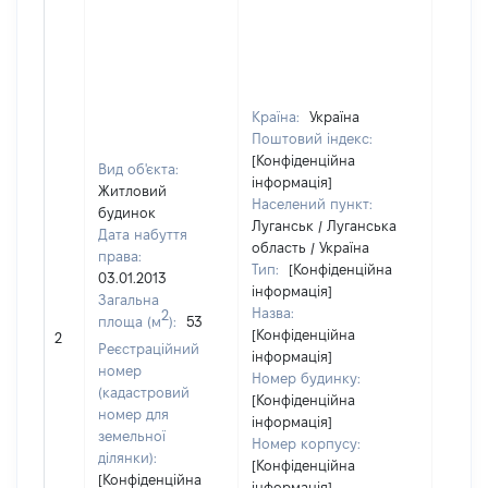
Країна:
Україна
Поштовий індекс:
[Конфіденційна
Вид об'єкта:
інформація]
Житловий
Населений пункт:
будинок
Луганськ / Луганська
Дата набуття
область / Україна
права:
Тип:
[Конфіденційна
03.01.2013
інформація]
Загальна
Назва:
2
площа (м
):
53
[Конфіденційна
51279
2
Реєстраційний
інформація]
номер
Номер будинку:
(кадастровий
[Конфіденційна
номер для
інформація]
земельної
Номер корпусу:
ділянки):
[Конфіденційна
[Конфіденційна
інформація]