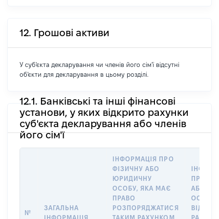
12. Грошові активи
У суб'єкта декларування чи членів його сім'ї відсутні
об'єкти для декларування в цьому розділі.
12.1. Банківські та інші фінансові
установи, у яких відкрито рахунки
суб'єкта декларування або членів
його сім'ї
ІНФОРМАЦІЯ ПРО
ФІЗИЧНУ АБО
ІНФОРМ
ЮРИДИЧНУ
ПРО ФІ
ОСОБУ, ЯКА МАЄ
АБО Ю
ПРАВО
ОСОБУ,
ЗАГАЛЬНА
РОЗПОРЯДЖАТИСЯ
ВІДКРИ
№
ІНФОРМАЦІЯ
ТАКИМ РАХУНКОМ
РАХУНО