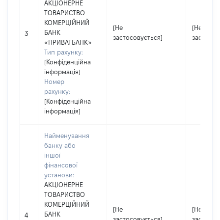
АКЦІОНЕРНЕ
ТОВАРИСТВО
КОМЕРЦІЙНИЙ
[Не
[Не
БАНК
3
застосовується]
застосов
«ПРИВАТБАНК»
Тип рахунку:
[Конфіденційна
інформація]
Номер
рахунку:
[Конфіденційна
інформація]
Найменування
банку або
іншої
фінансової
установи:
АКЦІОНЕРНЕ
ТОВАРИСТВО
КОМЕРЦІЙНИЙ
[Не
[Не
БАНК
4
застосовується]
застосов