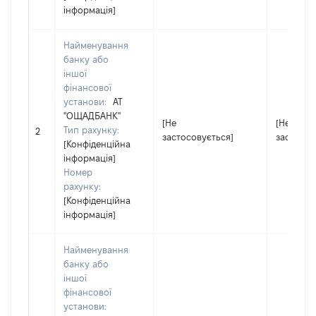
інформація]
Найменування
банку або
іншої
фінансової
установи:
АТ
"ОЩАДБАНК"
[Не
[Не
Тип рахунку:
2
застосовується]
застосов
[Конфіденційна
інформація]
Номер
рахунку:
[Конфіденційна
інформація]
Найменування
банку або
іншої
фінансової
установи: