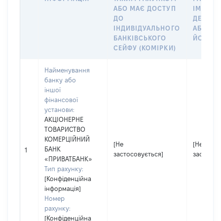
АБО МАЄ ДОСТУП
ІМ’Я СУ
ДО
ДЕКЛАР
ІНДИВІДУАЛЬНОГО
АБО ЧЛ
БАНКІВСЬКОГО
ЙОГО СІ
СЕЙФУ (КОМІРКИ)
Найменування
банку або
іншої
фінансової
установи:
АКЦІОНЕРНЕ
ТОВАРИСТВО
КОМЕРЦІЙНИЙ
[Не
[Не
БАНК
1
застосовується]
застосов
«ПРИВАТБАНК»
Тип рахунку:
[Конфіденційна
інформація]
Номер
рахунку:
[Конфіденційна