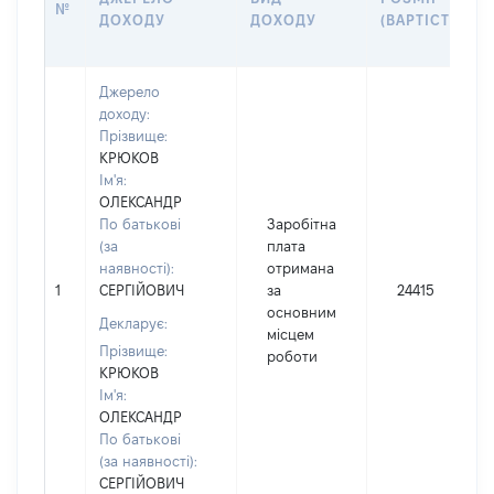
№
ДОХОДУ
ДОХОДУ
(ВАРТІСТЬ)
Джерело
доходу:
Прізвище:
КРЮКОВ
Ім'я:
ОЛЕКСАНДР
По батькові
Заробітна
(за
плата
наявності):
отримана
1
СЕРГІЙОВИЧ
за
24415
основним
Декларує:
місцем
Прізвище:
роботи
КРЮКОВ
Ім'я:
ОЛЕКСАНДР
По батькові
(за наявності):
СЕРГІЙОВИЧ