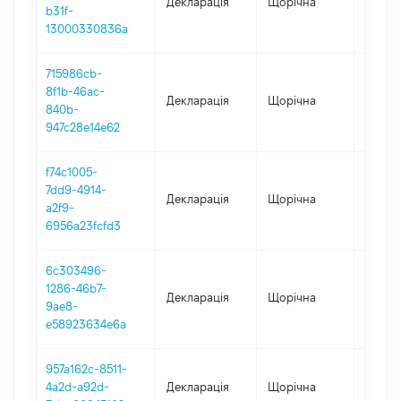
Декларація
Щорічна
2024
b31f-
13000330836a
715986cb-
8f1b-46ac-
Декларація
Щорічна
2023
840b-
947c28e14e62
f74c1005-
7dd9-4914-
Декларація
Щорічна
2022
a2f9-
6956a23fcfd3
6c303496-
1286-46b7-
Декларація
Щорічна
2021
9ae8-
e58923634e6a
957a162c-8511-
4a2d-a92d-
Декларація
Щорічна
2020