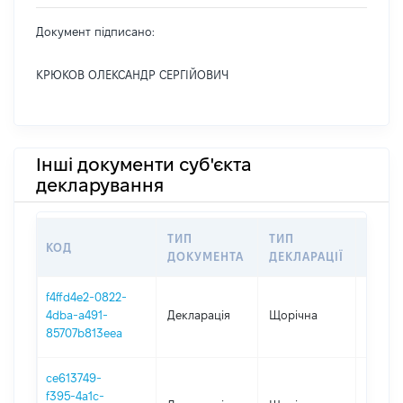
Документ підписано:
КРЮКОВ ОЛЕКСАНДР СЕРГІЙОВИЧ
Інші документи суб'єкта
декларування
ТИП
ТИП
КОД
ПЕРІ
ДОКУМЕНТА
ДЕКЛАРАЦІЇ
f4ffd4e2-0822-
4dba-a491-
Декларація
Щорічна
2025
85707b813eea
ce613749-
f395-4a1c-