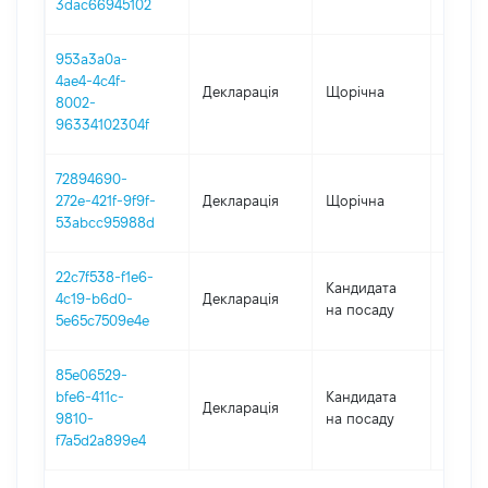
3dac66945102
953a3a0a-
4ae4-4c4f-
Декларація
Щорічна
2019
8002-
96334102304f
72894690-
272e-421f-9f9f-
Декларація
Щорічна
2018
53abcc95988d
22c7f538-f1e6-
Кандидата
4c19-b6d0-
Декларація
2017
на посаду
5e65c7509e4e
85e06529-
bfe6-411c-
Кандидата
Декларація
2016
9810-
на посаду
f7a5d2a899e4