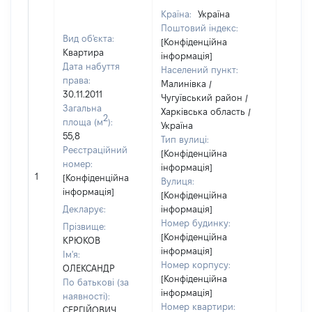
Країна:
Україна
Поштовий індекс:
Вид об'єкта:
[Конфіденційна
Квартира
інформація]
Дата набуття
Населений пункт:
права:
Малинівка /
30.11.2011
Чугуївський район /
Загальна
Харківська область /
2
площа (м
):
Україна
55,8
Тип вулиці:
Реєстраційний
[Конфіденційна
номер:
інформація]
[Не
1
[Конфіденційна
Вулиця:
відом
інформація]
[Конфіденційна
Декларує:
інформація]
Номер будинку:
Прізвище:
[Конфіденційна
КРЮКОВ
інформація]
Ім'я:
Номер корпусу:
ОЛЕКСАНДР
[Конфіденційна
По батькові (за
інформація]
наявності):
Номер квартири:
СЕРГІЙОВИЧ