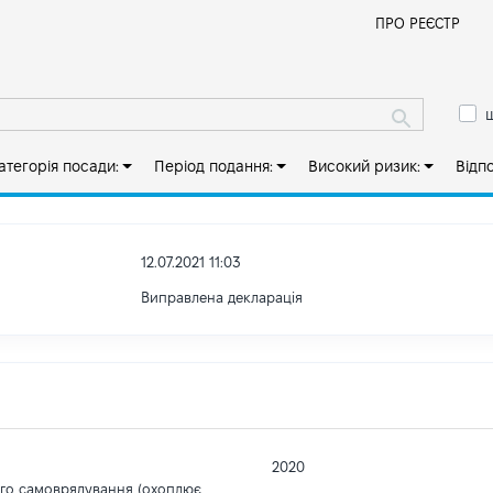
Й
ПРО РЕЄСТР
ш
атегорія посади:
Період подання:
Високий ризик:
Відп
12.07.2021 11:03
Виправлена декларація
2020
ого самоврядування (охоплює