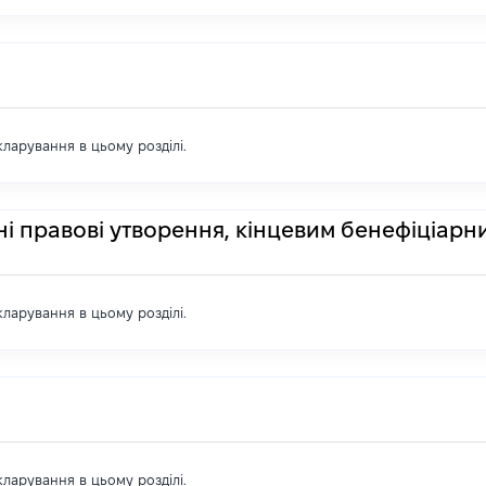
екларування в цьому розділі.
ні правові утворення, кінцевим бенефіціарн
екларування в цьому розділі.
екларування в цьому розділі.