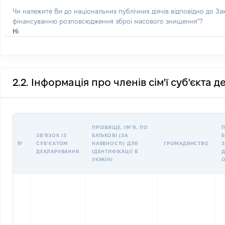
Чи належите Ви до національних публічних діячів відповідно до З
фінансуванню розповсюдження зброї масового знищення"?
Ні
2.2. Інформація про членів сім'ї суб'єкта 
ПРІЗВИЩЕ, ІМʼЯ, ПО
П
ЗВʼЯЗОК ІЗ
БАТЬКОВІ (ЗА
Б
№
СУБʼЄКТОМ
НАЯВНОСТІ) ДЛЯ
ГРОМАДЯНСТВО
З
ДЕКЛАРУВАННЯ
ІДЕНТИФІКАЦІЇ В
Д
УКРАЇНІ