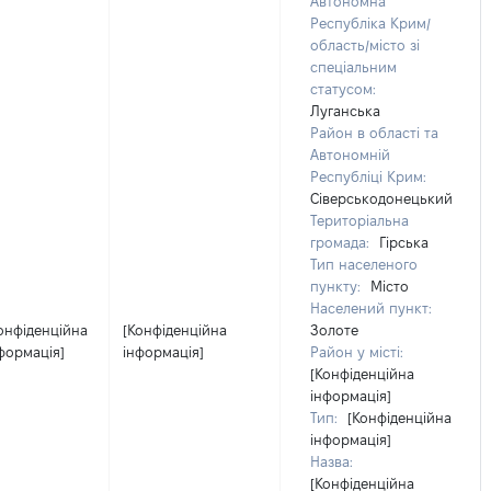
Автономна
Республіка Крим/
область/місто зі
спеціальним
статусом:
Луганська
Район в області та
Автономній
Республіці Крим:
Сіверськодонецький
Територіальна
громада:
Гірська
Тип населеного
пункту:
Місто
Населений пункт:
онфіденційна
[Конфіденційна
Золоте
формація]
інформація]
Район у місті:
[Конфіденційна
інформація]
Тип:
[Конфіденційна
інформація]
Назва:
[Конфіденційна