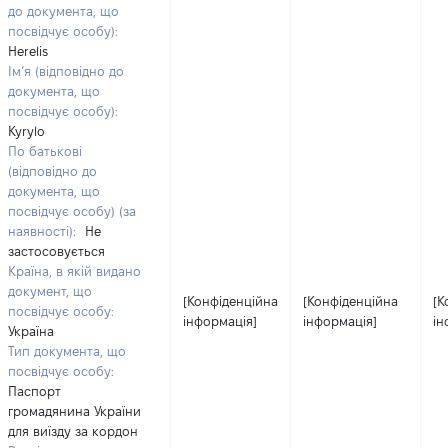
до документа, що
посвідчує особу):
Herelis
Ім’я (відповідно до
документа, що
посвідчує особу):
Kyrylo
По батькові
(відповідно до
документа, що
посвідчує особу) (за
наявності):
Не
застосовується
Країна, в якій видано
документ, що
[Конфіденційна
[Конфіденційна
[К
посвідчує особу:
інформація]
інформація]
ін
Україна
Тип документа, що
посвідчує особу:
Паспорт
громадянина України
для виїзду за кордон