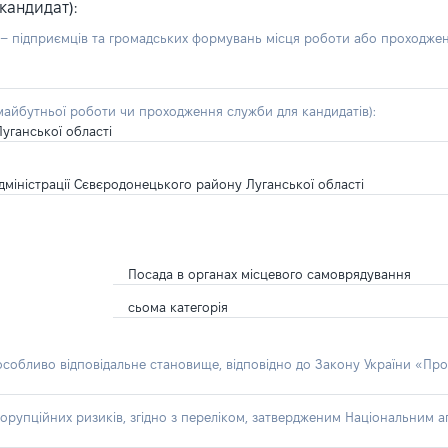
кандидат):
б – підприємців та громадських формувань місця роботи або проходже
айбутньої роботи чи проходження служби для кандидатів):
уганської області
 адміністрації Сєвєродонецького району Луганської області
Посада в органах місцевого самоврядування
сьома категорія
 особливо відповідальне становище, відповідно до Закону України «Про
орупційних ризиків, згідно з переліком, затвердженим Національним аг