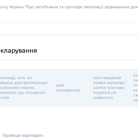
акону України "Про запобігання та протидію легалізації (відмиванню) 
декларування
РЕ
РІЗВИЩЕ, ІМʼЯ, ПО
РЕЄСТРАЦІЙНИЙ
ПА
АТЬКОВІ ДЛЯ ІДЕНТИФІКАЦІЇ
НОМЕР ОБЛІКОВОЇ
ДАТА
Г
А МЕЖАМИ УКРАЇНИ,
КАРТКИ ПЛАТНИКА
НАРОДЖЕННЯ
УК
ОКУМЕНТ, ЩО ПОСВІДЧУЄ
ПОДАТКІВ (ЗА
СВ
ОСОБУ
НАЯВНОСТІ)
Н
Прізвище (відповідно