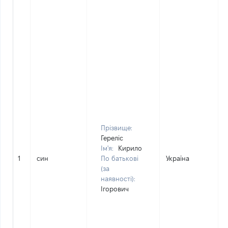
Прізвище:
Гереліс
Ім'я:
Кирило
1
син
По батькові
Україна
(за
наявності):
Ігорович