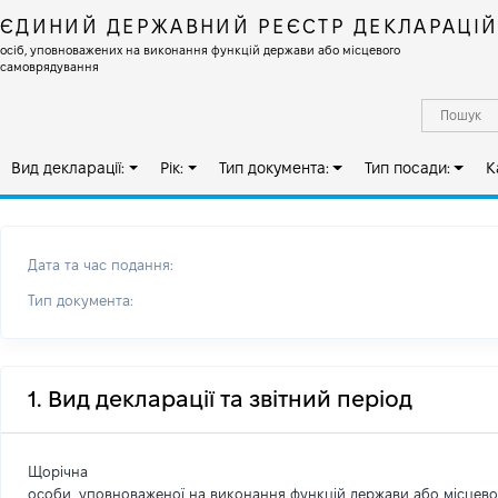
ЄДИНИЙ ДЕРЖАВНИЙ РЕЄСТР ДЕКЛАРАЦІ
осіб, уповноважених на виконання функцій держави або місцевого
самоврядування
Вид декларації:
Рік:
Тип документа:
Тип посади:
К
Дата та час подання:
Тип документа:
1. Вид декларації та звітний період
Щорічна
особи, уповноваженої на виконання функцій держави або місцев