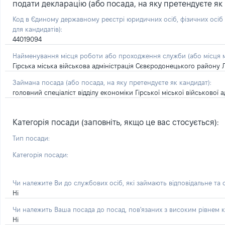
подати декларацію (або посада, на яку претендуєте як 
Код в Єдиному державному реєстрі юридичних осіб, фізичних осі
для кандидатів):
44019094
Найменування місця роботи або проходження служби (або місця м
Гірська міська військова адміністрація Сєвєродонецького району Л
Займана посада
(або посада, на яку претендуєте як кандидат)
:
головний спеціаліст відділу економіки Гірської міської військової
Категорія посади (заповніть, якщо це вас стосується):
Тип посади:
Категорія посади:
Чи належите Ви до службових осіб, які займають відповідальне та
Ні
Чи належить Ваша посада до посад, пов'язаних з високим рівнем к
Ні