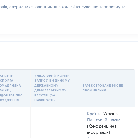
доходів, одержаних злочинним шляхом, фінансуванню тероризму та
КВІЗИТИ
УНІКАЛЬНИЙ НОМЕР
СПОРТА
ЗАПИСУ В ЄДИНОМУ
РОМАДЯНИНА
ДЕРЖАВНОМУ
ЗАРЕЄСТРОВАНЕ МІСЦЕ
РАЇНИ /
ДЕМОГРАФІЧНОМУ
ПРОЖИВАННЯ
ІДОЦТВА ПРО
РЕЄСТРІ (ЗА
АРОДЖЕННЯ
НАЯВНОСТІ)
Країна:
Україна
Поштовий індекс:
[Конфіденційна
інформація]