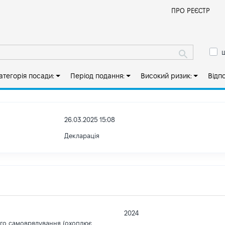
Й
ПРО РЕЄСТР
ш
атегорія посади:
Період подання:
Високий ризик:
Відп
26.03.2025 15:08
Декларація
2024
ого самоврядування (охоплює