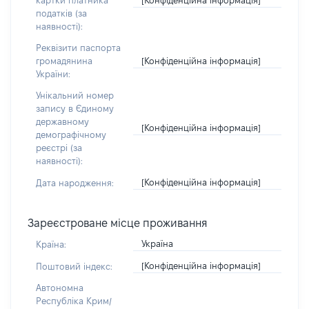
картки платника
податків (за
наявності):
Реквізити паспорта
[Конфіденційна інформація]
громадянина
України:
Унікальний номер
запису в Єдиному
державному
[Конфіденційна інформація]
демографічному
реєстрі (за
наявності):
[Конфіденційна інформація]
Дата народження:
Зареєстроване місце проживання
Україна
Країна:
[Конфіденційна інформація]
Поштовий індекс:
Автономна
Республіка Крим/