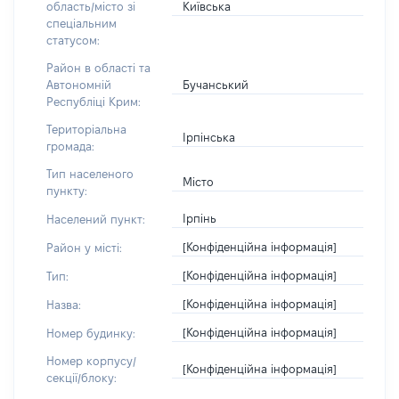
Київська
область/місто зі
спеціальним
статусом:
Район в області та
Бучанський
Автономній
Республіці Крим:
Територіальна
Ірпінська
громада:
Тип населеного
Місто
пункту:
Ірпінь
Населений пункт:
[Конфіденційна інформація]
Район у місті:
[Конфіденційна інформація]
Тип:
[Конфіденційна інформація]
Назва:
[Конфіденційна інформація]
Номер будинку:
Номер корпусу/
[Конфіденційна інформація]
секції/блоку: