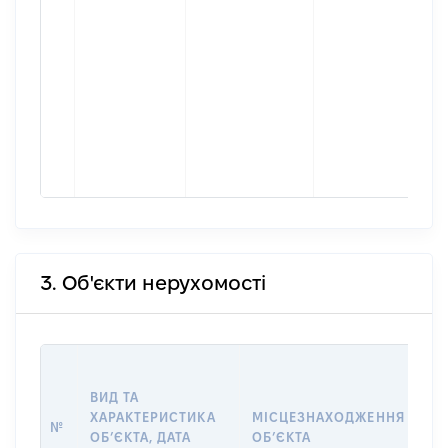
3. Об'єкти нерухомості
ВА
ВИД ТА
ДА
ХАРАКТЕРИСТИКА
МІСЦЕЗНАХОДЖЕННЯ
ПР
№
ОБʼЄКТА, ДАТА
ОБʼЄКТА
О