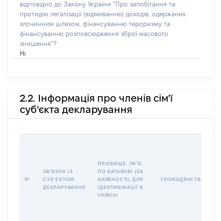
відповідно до Закону України “Про запобігання та
протидію легалізації (відмиванню) доходів, одержаних
злочинним шляхом, фінансуванню тероризму та
фінансуванню розповсюдження зброї масового
знищення”?
Ні
2.2. Інформація про членів сім'ї
суб'єкта декларування
П
І
Б
ПРІЗВИЩЕ, ІМʼЯ,
І
ЗВʼЯЗОК ІЗ
ПО БАТЬКОВІ (ЗА
№
СУБʼЄКТОМ
НАЯВНОСТІ) ДЛЯ
ГРОМАДЯНСТВО
У
ДЕКЛАРУВАННЯ
ІДЕНТИФІКАЦІЇ В
Д
УКРАЇНІ