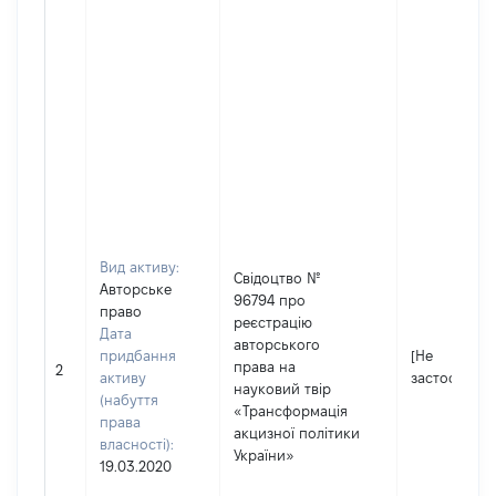
Вид активу:
Свідоцтво №
Авторське
96794 про
право
реєстрацію
Дата
авторського
придбання
[Не
права на
2
активу
застосовуєт
науковий твір
(набуття
«Трансформація
права
акцизної політики
власності):
України»
19.03.2020