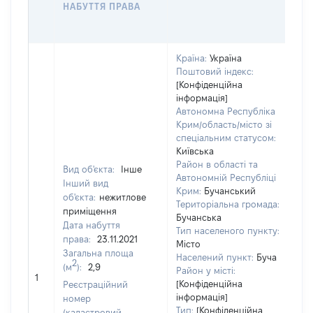
НАБУТТЯ ПРАВА
Г
ОЦ
Країна:
Україна
Поштовий індекс:
[Конфіденційна
інформація]
Автономна Республіка
Крим/область/місто зі
спеціальним статусом:
Київська
Район в області та
Вид об'єкта:
Інше
Автономній Республіці
Інший вид
Крим:
Бучанський
об'єкта:
нежитлове
Територіальна громада:
приміщення
Бучанська
Дата набуття
Тип населеного пункту:
права:
23.11.2021
Місто
Загальна площа
Населений пункт:
Буча
2
(м
):
2,9
[Н
Район у місті:
1
за
[Конфіденційна
Реєстраційний
інформація]
номер
Тип:
[Конфіденційна
(кадастровий