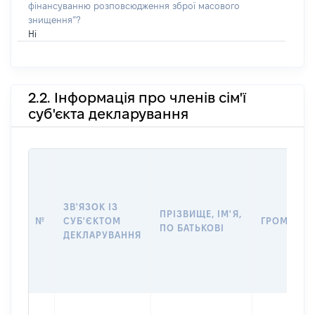
фінансуванню розповсюдження зброї масового
знищення”?
Ні
2.2. Інформація про членів сім'ї
суб'єкта декларування
ЗВ'ЯЗОК ІЗ
ПРІЗВИЩЕ, ІМ'Я,
№
СУБ'ЄКТОМ
ГРОМАДЯН
ПО БАТЬКОВІ
ДЕКЛАРУВАННЯ