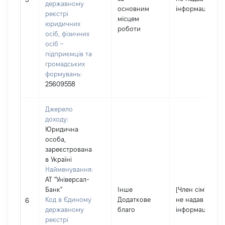
державному
основним
інформацію]
реєстрі
місцем
юридичних
роботи
осіб, фізичних
осіб –
підприємців та
громадських
формувань:
25609558
Джерело
доходу:
Юридична
особа,
зареєстрована
в Україні
Найменування:
АТ "Універсал-
Банк"
Інше
[Член сім'ї
Код в Єдиному
Додаткове
не надав
6
державному
благо
інформацію]
реєстрі