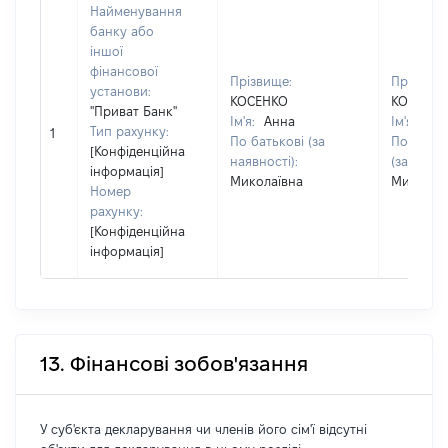
Найменування
банку або
іншої
фінансової
Прізвище:
Прізвище
установи:
КОСЕНКО
КОСЕНК
"Приват Банк"
Ім'я:
Анна
Ім'я:
Ан
Тип рахунку:
1
По батькові (за
По батьк
[Конфіденційна
наявності):
(за наявн
інформація]
Миколаївна
Миколаї
Номер
рахунку:
[Конфіденційна
інформація]
13. Фінансові зобов'язання
У суб'єкта декларування чи членів його сім'ї відсутні