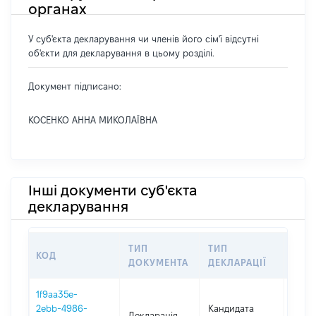
органах
У суб'єкта декларування чи членів його сім'ї відсутні
об'єкти для декларування в цьому розділі.
Документ підписано:
КОСЕНКО АННА МИКОЛАЇВНА
Інші документи суб'єкта
декларування
ТИП
ТИП
КОД
ПЕР
ДОКУМЕНТА
ДЕКЛАРАЦІЇ
1f9aa35e-
2ebb-4986-
Кандидата
Декларація
2019