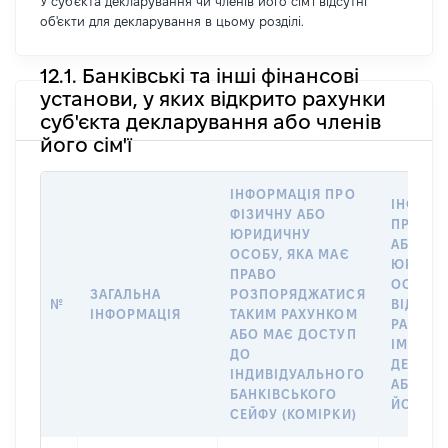
У суб'єкта декларування чи членів його сім'ї відсутні
об'єкти для декларування в цьому розділі.
12.1. Банківські та інші фінансові
установи, у яких відкрито рахунки
суб'єкта декларування або членів
його сім'ї
ІНФОРМАЦІЯ ПРО
ІНФОРМ
ФІЗИЧНУ АБО
ПРО ФІ
ЮРИДИЧНУ
АБО
ОСОБУ, ЯКА МАЄ
ЮРИДИ
ПРАВО
ОСОБУ,
ЗАГАЛЬНА
РОЗПОРЯДЖАТИСЯ
№
ВІДКРИ
ІНФОРМАЦІЯ
ТАКИМ РАХУНКОМ
РАХУНО
АБО МАЄ ДОСТУП
ІМ’Я СУ
ДО
ДЕКЛАР
ІНДИВІДУАЛЬНОГО
АБО ЧЛ
БАНКІВСЬКОГО
ЙОГО СІ
СЕЙФУ (КОМІРКИ)