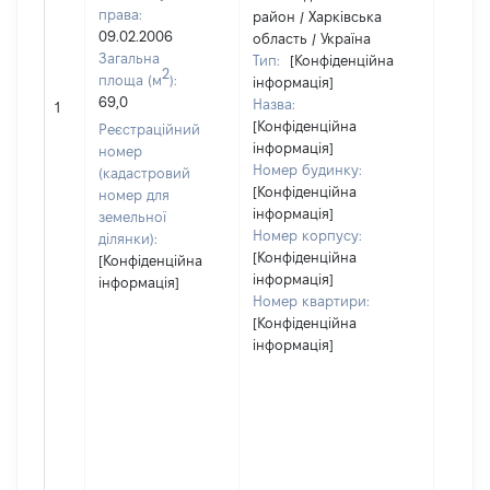
права:
район / Харківська
09.02.2006
область / Україна
Загальна
Тип:
[Конфіденційна
2
площа (м
):
інформація]
[Член 
69,0
Назва:
не на
1
[Конфіденційна
інфор
Реєстраційний
інформація]
номер
Номер будинку:
(кадастровий
[Конфіденційна
номер для
інформація]
земельної
Номер корпусу:
ділянки):
[Конфіденційна
[Конфіденційна
інформація]
інформація]
Номер квартири:
[Конфіденційна
інформація]