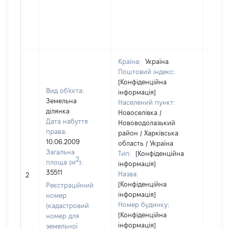
Країна:
Україна
Поштовий індекс:
[Конфіденційна
Вид об'єкта:
інформація]
Земельна
Населений пункт:
ділянка
Новоселівка /
Дата набуття
Нововодолазький
права:
район / Харківська
10.06.2009
область / Україна
Загальна
Тип:
[Конфіденційна
2
площа (м
):
інформація]
[Член 
35511
Назва:
не на
2
[Конфіденційна
інфор
Реєстраційний
інформація]
номер
Номер будинку:
(кадастровий
[Конфіденційна
номер для
інформація]
земельної