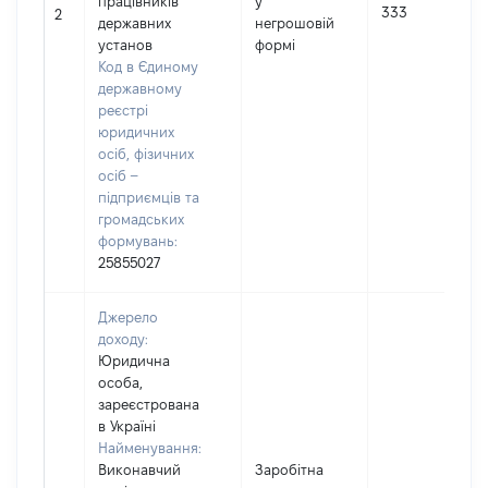
працівників
у
333
2
державних
негрошовій
установ
формі
Код в Єдиному
державному
реєстрі
юридичних
осіб, фізичних
осіб –
підприємців та
громадських
формувань:
25855027
Джерело
доходу:
Юридична
особа,
зареєстрована
в Україні
Найменування:
Виконавчий
Заробітна