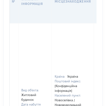
№
МІСЦЕЗНАХОДЖЕННЯ
ІНФОРМАЦІЯ
ЗА
ОСТ
ГРО
ОЦІ
Країна:
Україна
Поштовий індекс:
[Конфіденційна
Вид об'єкта:
інформація]
Житловий
Населений пункт:
будинок
Новоселівка /
Дата набуття
Нововодолазький