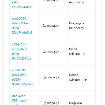
aa67-
на посаду
ae12e5947d35
ece00090-
b6ab-4bbe-
Кандидата
Декларація
2019
93e4-
на посаду
37ab74e6c3e8
739da411-
e88e-4505-
Після
Декларація
2017
b2ce-
звільнення
9f307a2277ba
a6542504-
01.01
8794-4fb8-
Перед
Декларація
-
b583-
звільненням
11.04
8970c845a2ab
94b14cae-
ff95-4ecb-
Декларація
Щорічна
2016