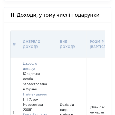
11. Доходи, у тому числі подарунки
ДЖЕРЕЛО
ВИД
РОЗМІР
№
ДОХОДУ
ДОХОДУ
(ВАРТІСТЬ)
Джерело
доходу:
Юридична
особа,
зареєстрована
в Україні
Найменування:
ПП "Агро-
Новоселівка
Дохід від
[Член сім'ї
2009"
надання
не надав
1
Код в Єдиному
майна в