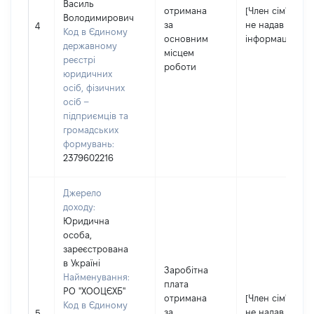
Василь
отримана
[Член сім'ї
Володимирович
за
не надав
4
Код в Єдиному
основним
інформацію]
державному
місцем
реєстрі
роботи
юридичних
осіб, фізичних
осіб –
підприємців та
громадських
формувань:
2379602216
Джерело
доходу:
Юридична
особа,
зареєстрована
в Україні
Заробітна
Найменування:
плата
РО "ХООЦЄХБ"
отримана
[Член сім'ї
Код в Єдиному
за
не надав
5