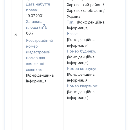
Дата набуття
Харківський район /
права:
Харківська область /
19.07.2001
Україна
Загальна
Тип:
[Конфіденційна
2
площа (м
):
інформація]
86,7
Назва:
[Не ві
3
[Конфіденційна
Реєстраційний
інформація]
номер
Номер будинку:
(кадастровий
[Конфіденційна
номер для
інформація]
земельної
Номер корпусу:
ділянки):
[Конфіденційна
[Конфіденційна
інформація]
інформація]
Номер квартири:
[Конфіденційна
інформація]