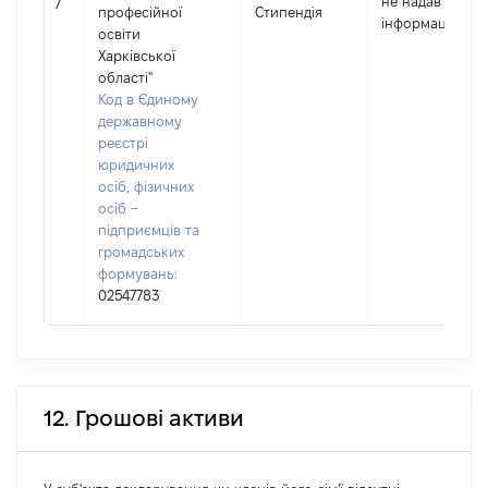
не надав
7
професійної
Стипендія
інформацію]
освіти
Харківської
області"
Код в Єдиному
державному
реєстрі
юридичних
осіб, фізичних
осіб –
підприємців та
громадських
формувань:
02547783
12. Грошові активи