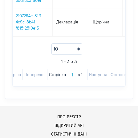
edd18c3f809f
2107294e-31f1-
4c9c-8b41-
Декларація
Щорічна
2024
f81512510e13
1 - 3 з 3
Перша
Попередня
Сторінка
з
1
Наступна
Остання
ПРО РЕЄСТР
ВІДКРИТИЙ АРІ
СТАТИСТИЧНІ ДАНІ