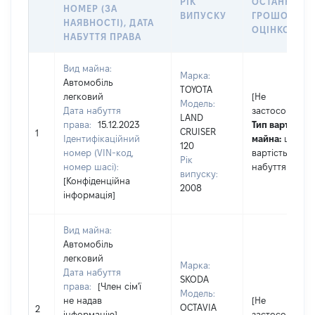
РІК
ОСТАННЬО
НОМЕР (ЗА
ВИПУСКУ
ГРОШОВОЮ
НАЯВНОСТІ), ДАТА
ОЦІНКОЮ, Г
НАБУТТЯ ПРАВА
Вид майна:
Марка:
Автомобіль
TOYOTA
легковий
[Не
Модель:
Дата набуття
застосовуєтьс
LAND
права:
15.12.2023
Тип вартості
CRUISER
1
Ідентифікаційний
майна:
це
120
номер (VIN-код,
вартість на да
Рік
номер шасі):
набуття права
випуску:
[Конфіденційна
2008
інформація]
Вид майна:
Автомобіль
легковий
Марка:
Дата набуття
SKODA
права:
[Член сім'ї
Модель:
не надав
[Не
OCTAVIA
2
інформацію]
застосовуєтьс