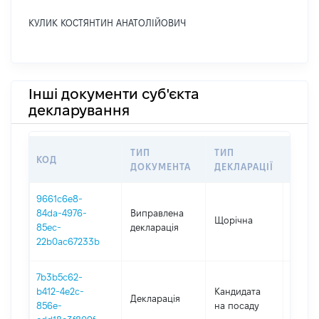
КУЛИК КОСТЯНТИН АНАТОЛІЙОВИЧ
Інші документи суб'єкта
декларування
ТИП
ТИП
КОД
ПЕРІ
ДОКУМЕНТА
ДЕКЛАРАЦІЇ
9661c6e8-
84da-4976-
Виправлена
Щорічна
2025
85ec-
декларація
22b0ac67233b
7b3b5c62-
b412-4e2c-
Кандидата
Декларація
2024
856e-
на посаду