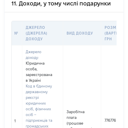
11. Доходи, у тому числі подарунки
ДЖЕРЕЛО
РОЗМІР
№
(ДЖЕРЕЛА)
ВИД ДОХОДУ
(ВАРТІСТЬ),
ДОХОДУ
ГРН
Джерело
доходу:
Юридична
особа,
зареєстрована
в Україні
Код в Єдиному
державному
реєстрі
юридичних
осіб, фізичних
Заробітна
осіб –
плата
підприємців та
776776
1
(грошове
громадських