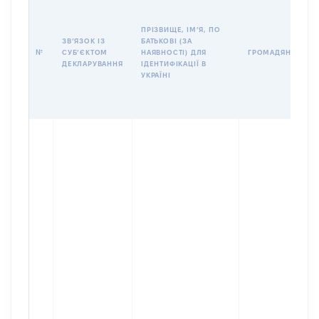
ПРІЗВИЩЕ, ІМʼЯ, ПО
ЗВʼЯЗОК ІЗ
БАТЬКОВІ (ЗА
№
СУБʼЄКТОМ
НАЯВНОСТІ) ДЛЯ
ГРОМАДЯНСТВО
ДЕКЛАРУВАННЯ
ІДЕНТИФІКАЦІЇ В
УКРАЇНІ