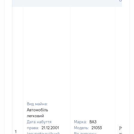
ОЦІНК
Вид майна:
Автомобіль
легковий
Дата набуття
Марка:
ВАЗ
права:
21.12.2001
Модель:
21053
[Не
1
Ідентифікаційний
Рік випуску:
застосо