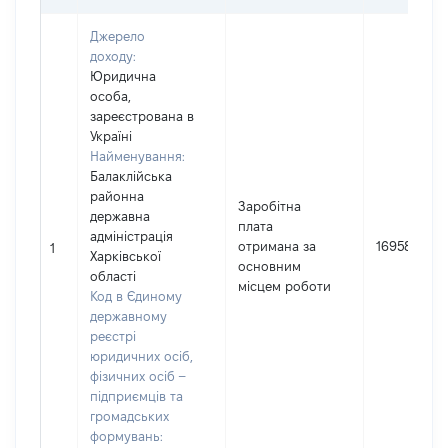
Джерело
доходу:
Юридична
особа,
зареєстрована в
Україні
Найменування:
Балаклійська
районна
Заробітна
державна
плата
адміністрація
отримана за
169588
1
Харківської
основним
області
місцем роботи
Код в Єдиному
державному
реєстрі
юридичних осіб,
фізичних осіб –
підприємців та
громадських
формувань: