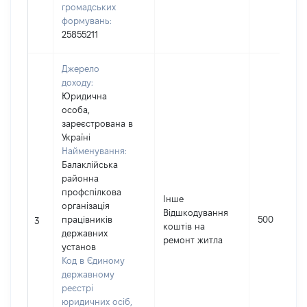
громадських
формувань:
25855211
Джерело
доходу:
Юридична
особа,
зареєстрована в
Україні
Найменування:
Балаклійська
районна
профспілкова
Інше
організація
Відшкодування
працівників
500
3
коштів на
державних
ремонт житла
установ
Код в Єдиному
державному
реєстрі
юридичних осіб,