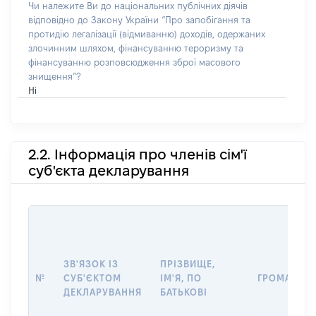
Чи належите Ви до національних публічних діячів
відповідно до Закону України “Про запобігання та
протидію легалізації (відмиванню) доходів, одержаних
злочинним шляхом, фінансуванню тероризму та
фінансуванню розповсюдження зброї масового
знищення”?
Ні
2.2. Інформація про членів сім'ї
суб'єкта декларування
ЗВ'ЯЗОК ІЗ
ПРІЗВИЩЕ,
№
СУБ'ЄКТОМ
ІМ'Я, ПО
ГРОМАДЯН
ДЕКЛАРУВАННЯ
БАТЬКОВІ