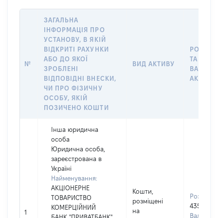
ЗАГАЛЬНА
ІНФОРМАЦІЯ ПРО
УСТАНОВУ, В ЯКІЙ
ВІДКРИТІ РАХУНКИ
РОЗМІР
АБО ДО ЯКОЇ
ТА
№
ВИД АКТИВУ
ЗРОБЛЕНІ
ВАЛЮТ
ВІДПОВІДНІ ВНЕСКИ,
АКТИВУ
ЧИ ПРО ФІЗИЧНУ
ОСОБУ, ЯКІЙ
ПОЗИЧЕНО КОШТИ
Інша юридична
особа
Юридична особа,
зареєстрована в
Україні
Найменування:
АКЦІОНЕРНЕ
Кошти,
Розмір:
ТОВАРИСТВО
розміщені
4357
КОМЕРЦІЙНИЙ
на
1
Валюта:
БАНК "ПРИВАТБАНК"