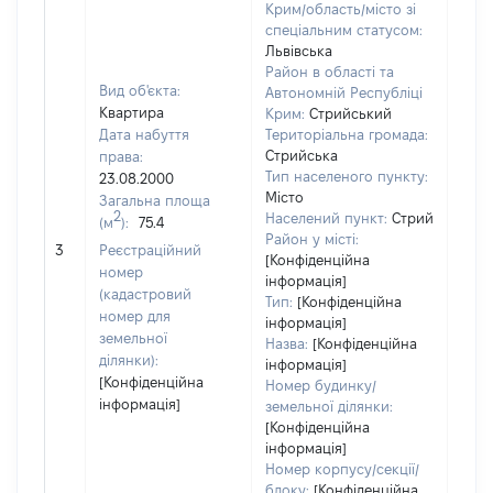
Крим/область/місто зі
спеціальним статусом:
Львівська
Район в області та
Вид об'єкта:
Автономній Республіці
Квартира
Крим:
Стрийський
Дата набуття
Територіальна громада:
Стрийська
права:
Тип населеного пункту:
23.08.2000
Місто
Загальна площа
2
Населений пункт:
Стрий
(м
):
75.4
Район у місті:
[Не 
3
Реєстраційний
[Конфіденційна
номер
інформація]
(кадастровий
Тип:
[Конфіденційна
номер для
інформація]
земельної
Назва:
[Конфіденційна
ділянки):
інформація]
[Конфіденційна
Номер будинку/
інформація]
земельної ділянки:
[Конфіденційна
інформація]
Номер корпусу/секції/
блоку:
[Конфіденційна