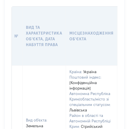
ВАР
ДАТ
НАБ
ВИД ТА
ПРА
ХАРАКТЕРИСТИКА
МІСЦЕЗНАХОДЖЕННЯ
№
ЗА
ОБʼЄКТА, ДАТА
ОБʼЄКТА
ОС
НАБУТТЯ ПРАВА
ГР
ОЦІ
ГРН
Країна:
Україна
Поштовий індекс:
[Конфіденційна
інформація]
Автономна Республіка
Крим/область/місто зі
спеціальним статусом:
Львівська
Район в області та
Вид об'єкта:
Автономній Республіці
Земельна
Крим:
Стрийський