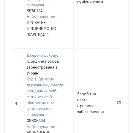
сумісництвом
формувань:
35741724
Найменування:
ПРИВАТНЕ
ПІДПРИЄМСТВО
"КАРПЛАСТ"
Джерело доходу:
Юридична особа,
зареєстрована в
Україні
Код в Єдиному
державному реєстрі
юридичних осіб,
Заробітна
фізичних осіб –
плата
підприємців та
262145
4
(грошове
громадських
забезпечення)
формувань:
09806443
Найменування:
АКЦІОНЕРНЕ