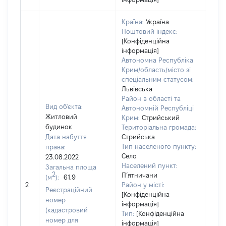
Країна:
Україна
Поштовий індекс:
[Конфіденційна
інформація]
Автономна Республіка
Крим/область/місто зі
спеціальним статусом:
Львівська
Район в області та
Вид об'єкта:
Автономній Республіці
Житловий
Крим:
Стрийський
будинок
Територіальна громада:
Дата набуття
Стрийська
Тип населеного пункту:
права:
Село
23.08.2022
Населений пункт:
Загальна площа
2
П’ятничани
(м
):
61.9
[Не 
2
Район у місті:
Реєстраційний
[Конфіденційна
номер
інформація]
(кадастровий
Тип:
[Конфіденційна
номер для
інформація]