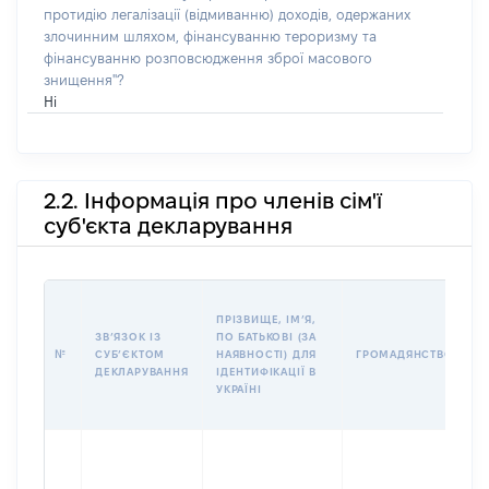
протидію легалізації (відмиванню) доходів, одержаних
злочинним шляхом, фінансуванню тероризму та
фінансуванню розповсюдження зброї масового
знищення"?
Ні
2.2. Інформація про членів сім'ї
суб'єкта декларування
П
ПРІЗВИЩЕ, ІМʼЯ,
Б
ЗВʼЯЗОК ІЗ
ПО БАТЬКОВІ (ЗА
І
№
СУБʼЄКТОМ
НАЯВНОСТІ) ДЛЯ
ГРОМАДЯНСТВО
М
ДЕКЛАРУВАННЯ
ІДЕНТИФІКАЦІЇ В
УКРАЇНІ