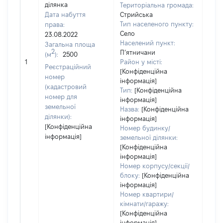
ділянка
Територіальна громада:
Дата набуття
Стрийська
Тип населеного пункту:
права:
Село
23.08.2022
Населений пункт:
Загальна площа
2
П’ятничани
(м
):
2500
[Не 
1
Район у місті:
Реєстраційний
[Конфіденційна
номер
інформація]
(кадастровий
Тип:
[Конфіденційна
номер для
інформація]
земельної
Назва:
[Конфіденційна
ділянки):
інформація]
[Конфіденційна
Номер будинку/
інформація]
земельної ділянки:
[Конфіденційна
інформація]
Номер корпусу/секції/
блоку:
[Конфіденційна
інформація]
Номер квартири/
кімнати/гаражу:
[Конфіденційна
інформація]