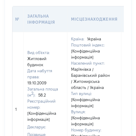
ВАРТ
ЗАГАЛЬНА
№
МІСЦЕЗНАХОДЖЕННЯ
НА Д
ІНФОРМАЦІЯ
НАБУ
Країна:
Україна
Поштовий індекс:
[Конфіденційна
Вид об'єкта:
інформація]
Житловий
Населений пункт:
будинок
Мар'янівка /
Дата набуття
Баранівський район
права:
/ Житомирська
19.10.2009
область / Україна
Загальна площа
2
Тип вулиці:
(м
):
58.2
[Конфіденційна
Реєстраційний
інформація]
номер:
1
14835
Вулиця:
[Конфіденційна
[Конфіденційна
інформація]
інформація]
Декларує:
Номер будинку:
Прізвище: