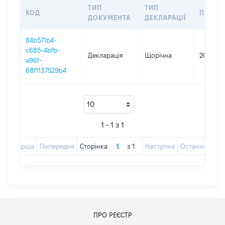
ТИП
ТИП
КОД
ПЕРІО
ДОКУМЕНТА
ДЕКЛАРАЦІЇ
84b571b4-
c685-4bfb-
Декларація
Щорічна
2017
a96f-
68f1137529b4
1 - 1 з 1
Перша
Попередня
Сторінка
з
1
Наступна
Остання
ПРО РЕЄСТР