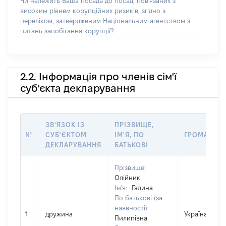
Чи належить Ваша посада до посад, пов'язаних з
високим рівнем корупційних ризиків, згідно з
переліком, затвердженим Національним агентством з
питань запобігання корупції?
2.2. Інформація про членів сім'ї
суб'єкта декларування
ЗВ'ЯЗОК ІЗ
ПРІЗВИЩЕ,
№
СУБ'ЄКТОМ
ІМ'Я, ПО
ГРОМАДЯН
ДЕКЛАРУВАННЯ
БАТЬКОВІ
Прізвище:
Олійник
Ім'я:
Галина
По батькові (за
наявності):
1
дружина
Україна
Пилипівна