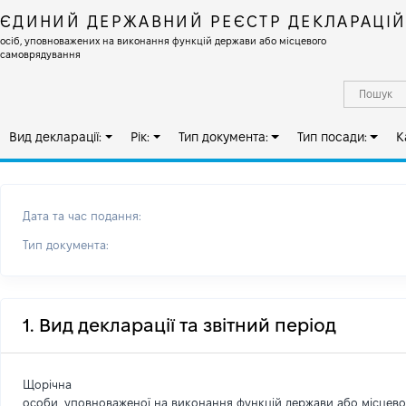
ЄДИНИЙ ДЕРЖАВНИЙ РЕЄСТР ДЕКЛАРАЦІ
осіб, уповноважених на виконання функцій держави або місцевого
самоврядування
Вид декларації:
Рік:
Тип документа:
Тип посади:
К
Дата та час подання:
Тип документа:
1. Вид декларації та звітний період
Щорічна
особи, уповноваженої на виконання функцій держави або місцев