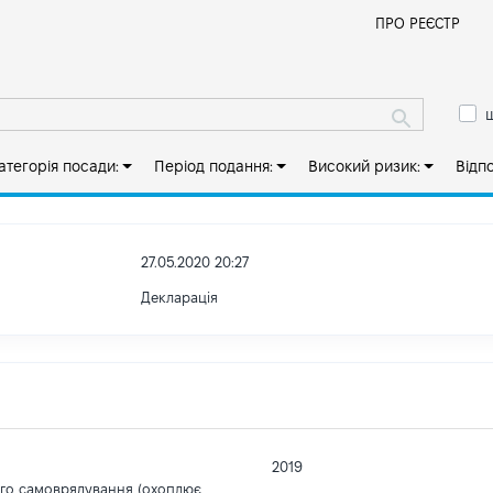
Й
ПРО РЕЄСТР
ш
атегорія посади:
Період подання:
Високий ризик:
Відп
27.05.2020 20:27
Декларація
2019
ого самоврядування (охоплює