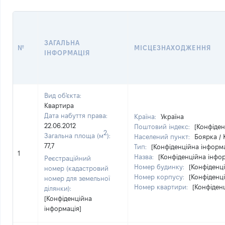
ЗАГАЛЬНА
№
МІСЦЕЗНАХОДЖЕННЯ
ІНФОРМАЦІЯ
Вид об'єкта:
Квартира
Дата набуття права:
Країна:
Україна
22.06.2012
Поштовий індекс:
[Конфіден
2
Загальна площа (м
):
Населений пункт:
Боярка / 
77,7
Тип:
[Конфіденційна інформа
1
Назва:
[Конфіденційна інфо
Реєстраційний
Номер будинку:
[Конфіденц
номер (кадастровий
Номер корпусу:
[Конфіденц
номер для земельної
Номер квартири:
[Конфіден
ділянки):
[Конфіденційна
інформація]