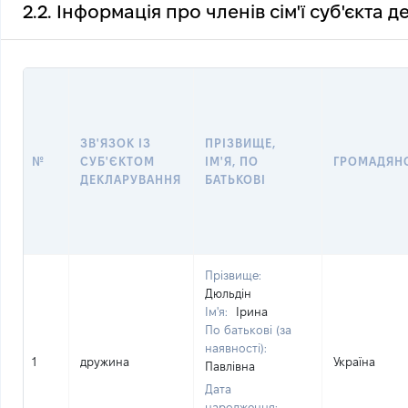
2.2. Інформація про членів сім'ї суб'єкта 
ЗВ'ЯЗОК ІЗ
ПРІЗВИЩЕ,
№
СУБ'ЄКТОМ
ІМ'Я, ПО
ГРОМАДЯН
ДЕКЛАРУВАННЯ
БАТЬКОВІ
Прізвище:
Дюльдін
Ім'я:
Ірина
По батькові (за
наявності):
1
дружина
Україна
Павлівна
Дата
народження: