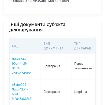
ПОПЛАВСЬКИЙ МИХАЙЛО МИХАЙЛОВИЧ
Інші документи суб'єкта
декларування
ТИП
ТИП
КОД
П
ДОКУМЕНТА
ДЕКЛАРАЦІЇ
d70e4b46-
0
90af-41e5-
Перед
Декларація
-
9462-
звільненням
0
75937e54d183
e3abe005-
1ba5-4234-
Декларація
Щорічна
2
b67f-
fa2aa3a667c5