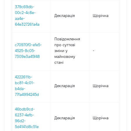
379c69db-
00c2-4c8e-
Декларація
Щорічна
2
aa4e-
64e327261a4a
Повідомлення
c70970f0-efe5-
про суттєві
4525-8c05-
зміни y
-
2
7309e3a45f48
майновому
стані
4222611b-
bc81-4c01-
Декларація
Щорічна
2
b4da-
77fa4994245d
46bdb9cd-
6237-4efb-
Декларація
Щорічна
2
96d2-
5d4141d8c51e