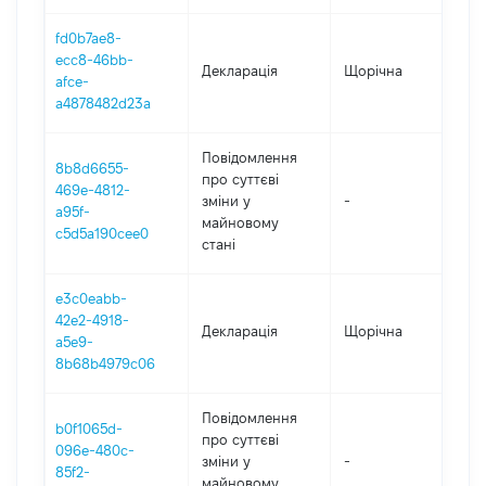
fd0b7ae8-
ecc8-46bb-
Декларація
Щорічна
2
afce-
a4878482d23a
Повідомлення
8b8d6655-
про суттєві
469e-4812-
зміни y
-
2
a95f-
майновому
c5d5a190cee0
стані
e3c0eabb-
42e2-4918-
Декларація
Щорічна
2
a5e9-
8b68b4979c06
Повідомлення
b0f1065d-
про суттєві
096e-480c-
зміни y
-
2
85f2-
майновому