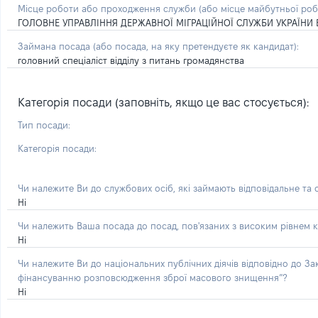
Місце роботи або проходження служби
(або місце майбутньої ро
ГОЛОВНЕ УПРАВЛІННЯ ДЕРЖАВНОЇ МІГРАЦІЙНОЇ СЛУЖБИ УКРАЇНИ В
Займана посада
(або посада, на яку претендуєте як кандидат)
:
головний спеціаліст відділу з питань громадянства
Категорія посади (заповніть, якщо це вас стосується):
Тип посади:
Категорія посади:
Чи належите Ви до службових осіб, які займають відповідальне та
Ні
Чи належить Ваша посада до посад, пов'язаних з високим рівнем к
Ні
Чи належите Ви до національних публічних діячів відповідно до З
фінансуванню розповсюдження зброї масового знищення”?
Ні