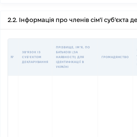
2.2. Інформація про членів сім'ї суб'єкта 
ПРІЗВИЩЕ, ІМʼЯ, ПО
ЗВʼЯЗОК ІЗ
БАТЬКОВІ (ЗА
№
СУБʼЄКТОМ
НАЯВНОСТІ) ДЛЯ
ГРОМАДЯНСТВО
ДЕКЛАРУВАННЯ
ІДЕНТИФІКАЦІЇ В
УКРАЇНІ