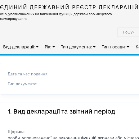
ЄДИНИЙ ДЕРЖАВНИЙ РЕЄСТР ДЕКЛАРАЦІ
осіб, уповноважених на виконання функцій держави або місцевого
самоврядування
Вид декларації:
Рік:
Тип документа:
Тип посади:
К
Дата та час подання:
Тип документа:
1. Вид декларації та звітний період
Щорічна
особи, уповноваженої на виконання функцій держави або місцев