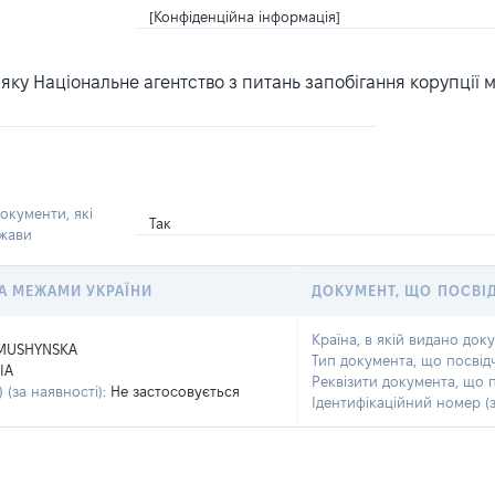
[Конфіденційна інформація]
ку Національне агентство з питань запобігання корупції 
окументи, які
Так
ржави
 ЗА МЕЖАМИ УКРАЇНИ
ДОКУМЕНТ, ЩО ПОСВІ
Країна, в якій видано док
MUSHYNSKA
Тип документа, що посвід
IA
Реквізити документа, що 
 (за наявності):
Не застосовується
Ідентифікаційний номер (з