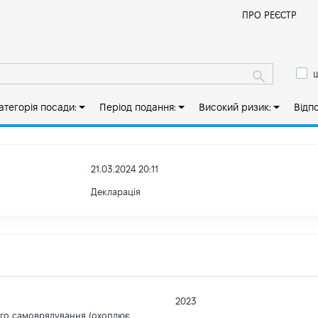
Й
ПРО РЕЄСТР
ш
атегорія посади:
Період подання:
Високий ризик:
Відп
21.03.2024 20:11
Декларація
2023
ого самоврядування (охоплює