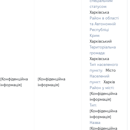
спеціальним
статусом:
Харківська
Район в області
та Автономній
Республіці
Крим:
Харківський
Територіальна
громада:
Харківська
Тип населеного
пункту:
Місто
Населений
[Конфіденційна
[Конфіденційна
пункт:
Харків
інформація]
інформація]
Район у місті:
[Конфіденційна
інформація]
Тип:
[Конфіденційна
інформація]
Назва:
[Конфіденційна