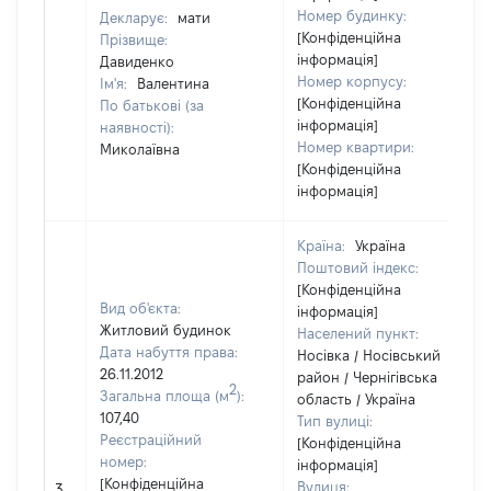
Номер будинку:
Декларує:
мати
[Конфіденційна
Прізвище:
інформація]
Давиденко
Номер корпусу:
Ім'я:
Валентина
[Конфіденційна
По батькові (за
інформація]
наявності):
Номер квартири:
Миколаївна
[Конфіденційна
інформація]
Країна:
Україна
Поштовий індекс:
[Конфіденційна
Вид об'єкта:
інформація]
Житловий будинок
Населений пункт:
Дата набуття права:
Носівка / Носівський
26.11.2012
район / Чернігівська
2
Загальна площа (м
):
область / Україна
107,40
Тип вулиці:
Реєстраційний
[Конфіденційна
номер:
інформація]
[Конфіденційна
Вулиця:
3