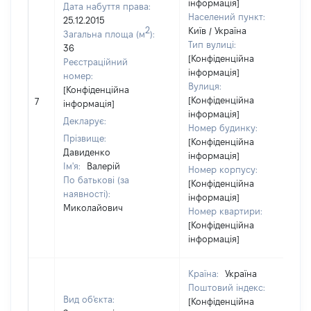
інформація]
Дата набуття права:
Населений пункт:
25.12.2015
2
Київ / Україна
Загальна площа (м
):
Тип вулиці:
36
[Конфіденційна
Реєстраційний
інформація]
номер:
Вулиця:
[Конфіденційна
[Конфіденційна
7
інформація]
інформація]
Декларує:
Номер будинку:
Прізвище:
[Конфіденційна
Давиденко
інформація]
Ім'я:
Валерій
Номер корпусу:
По батькові (за
[Конфіденційна
наявності):
інформація]
Миколайович
Номер квартири:
[Конфіденційна
інформація]
Країна:
Україна
Поштовий індекс:
Вид об'єкта:
[Конфіденційна