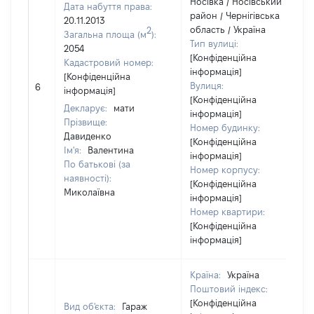
Носівка / Носівський
Дата набуття права:
район / Чернігівська
20.11.2013
область / Україна
2
Загальна площа (м
):
Тип вулиці:
2054
[Конфіденційна
Кадастровий номер:
інформація]
[Конфіденційна
Вулиця:
6
інформація]
[Конфіденційна
Декларує:
мати
інформація]
Прізвище:
Номер будинку:
Давиденко
[Конфіденційна
Ім'я:
Валентина
інформація]
По батькові (за
Номер корпусу:
наявності):
[Конфіденційна
Миколаївна
інформація]
Номер квартири:
[Конфіденційна
інформація]
Країна:
Україна
Поштовий індекс:
[Конфіденційна
Вид об'єкта:
Гараж