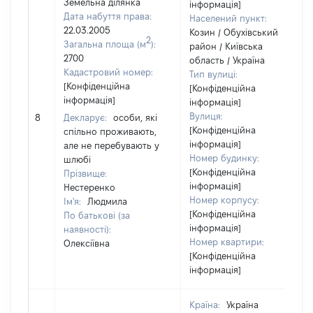
Земельна ділянка
інформація]
Дата набуття права:
Населений пункт:
22.03.2005
Козин / Обухівський
2
Загальна площа (м
):
район / Київська
2700
область / Україна
Кадастровий номер:
Тип вулиці:
[Конфіденційна
[Конфіденційна
інформація]
інформація]
Вулиця:
8
Декларує:
особи, які
[Конфіденційна
спільно проживають,
інформація]
але не перебувають у
Номер будинку:
шлюбі
[Конфіденційна
Прізвище:
інформація]
Нестеренко
Номер корпусу:
Ім'я:
Людмила
[Конфіденційна
По батькові (за
інформація]
наявності):
Номер квартири:
Олексіївна
[Конфіденційна
інформація]
Країна:
Україна