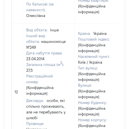
Номер квартири:
По батькові (за
[Конфіденційна
наявності):
інформація]
Олексіївна
Вид об'єкта:
Інше
Країна:
Україна
Інший вид
Поштовий індекс:
об'єкта:
машиномісце
[Конфіденційна
№249
інформація]
Дата набуття права:
Населений пункт:
23.04.2014
Київ / Україна
2
Загальна площа (м
):
Тип вулиці:
27,5
[Конфіденційна
Реєстраційний
інформація]
номер:
Вулиця:
[Конфіденційна
[Конфіденційна
12
інформація]
інформація]
Декларує:
особи, які
Номер будинку:
спільно проживають,
[Конфіденційна
але не перебувають у
інформація]
шлюбі
Номер корпусу:
Прізвище:
[Конфіденційна