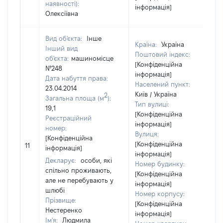
наявності):
інформація]
Олексіївна
Вид об'єкта:
Інше
Країна:
Україна
Інший вид
Поштовий індекс:
об'єкта:
машиномісце
[Конфіденційна
№248
інформація]
Дата набуття права:
Населений пункт:
23.04.2014
Київ / Україна
2
Загальна площа (м
):
Тип вулиці:
19,1
[Конфіденційна
Реєстраційний
інформація]
номер:
Вулиця:
[Конфіденційна
[Конфіденційна
11
інформація]
інформація]
Декларує:
особи, які
Номер будинку:
спільно проживають,
[Конфіденційна
але не перебувають у
інформація]
шлюбі
Номер корпусу:
Прізвище:
[Конфіденційна
Нестеренко
інформація]
Ім'я:
Людмила