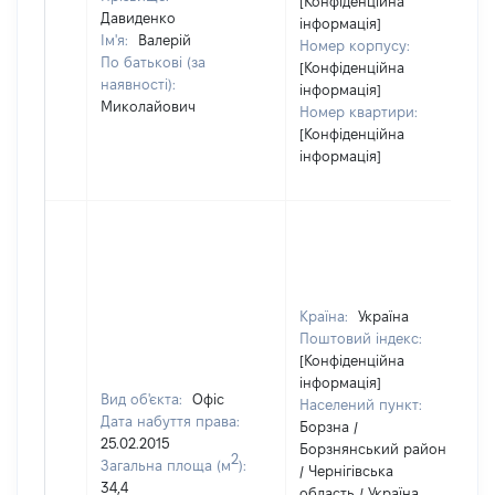
[Конфіденційна
Давиденко
інформація]
Ім'я:
Валерій
Номер корпусу:
По батькові (за
[Конфіденційна
наявності):
інформація]
Миколайович
Номер квартири:
[Конфіденційна
інформація]
Країна:
Україна
Поштовий індекс:
[Конфіденційна
інформація]
Вид об'єкта:
Офіс
Населений пункт:
Дата набуття права:
Борзна /
25.02.2015
Борзнянський район
2
Загальна площа (м
):
/ Чернігівська
34,4
область / Україна