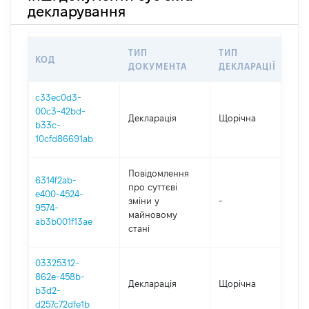
декларування
ТИП
ТИП
КОД
ПЕ
ДОКУМЕНТА
ДЕКЛАРАЦІЇ
c33ec0d3-
00c3-42bd-
Декларація
Щорічна
202
b33c-
10cfd86691ab
Повідомлення
6314f2ab-
про суттєві
e400-4524-
зміни y
-
20
9574-
майновому
ab3b001f13ae
стані
03325312-
862e-458b-
Декларація
Щорічна
202
b3d2-
d257c72dfe1b