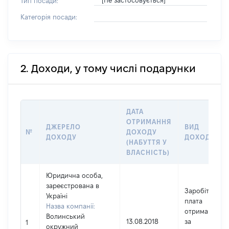
[Не застосовується]
Тип посади:
Категорія посади:
2. Доходи, у тому числі подарунки
ДАТА
ОТРИМАННЯ
ДЖЕРЕЛО
ВИД
№
ДОХОДУ
ДОХОДУ
ДОХОДУ
(НАБУТТЯ У
ВЛАСНІСТЬ)
Юридична особа,
зареєстрована в
Заробітна
Україні
плата
Назва компанії:
отримана
Волинський
13.08.2018
за
1
окружний