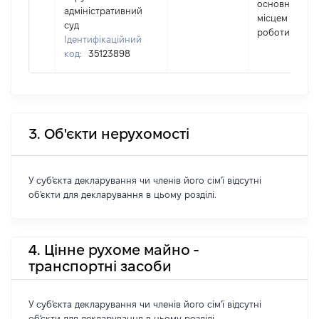
основним
адміністративний
місцем
суд
роботи
Ідентифікаційний
код:
35123898
3. Об'єкти нерухомості
У суб'єкта декларування чи членів його сім'ї відсутні
об'єкти для декларування в цьому розділі.
4. Цінне рухоме майно -
транспортні засоби
У суб'єкта декларування чи членів його сім'ї відсутні
об'єкти для декларування в цьому розділі.