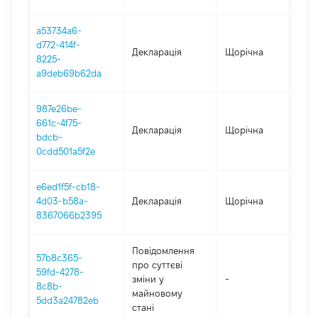
a53734a6-
d772-414f-
Декларація
Щорічна
20
8225-
a9deb69b62da
987e26be-
661c-4f75-
Декларація
Щорічна
202
bdcb-
0cdd501a5f2e
e6ed1f5f-cb18-
4d03-b58a-
Декларація
Щорічна
202
8367066b2395
Повідомлення
57b8c365-
про суттєві
59fd-4278-
зміни y
-
202
8c8b-
майновому
5dd3a24782eb
стані