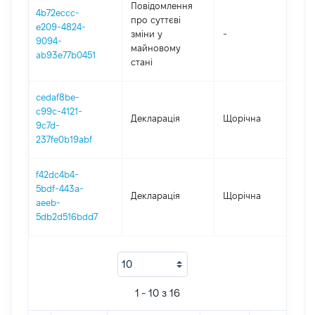
Повідомлення
4b72eccc-
про суттєві
e209-4824-
зміни y
-
201
9094-
майновому
ab93e77b0451
стані
cedaf8be-
c99c-4121-
Декларація
Щорічна
201
9c7d-
237fe0b19abf
f42dc4b4-
5bdf-443a-
Декларація
Щорічна
201
aeeb-
5db2d516bdd7
1 - 10 з 16