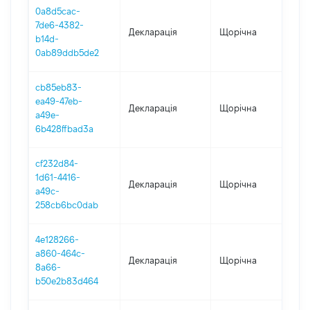
0a8d5cac-
7de6-4382-
Декларація
Щорічна
202
b14d-
0ab89ddb5de2
cb85eb83-
ea49-47eb-
Декларація
Щорічна
202
a49e-
6b428ffbad3a
cf232d84-
1d61-4416-
Декларація
Щорічна
20
a49c-
258cb6bc0dab
4e128266-
a860-464c-
Декларація
Щорічна
201
8a66-
b50e2b83d464