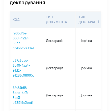
декларування
ТИП
ТИП
КОД
ПЕ
ДОКУМЕНТА
ДЕКЛАРАЦІЇ
fa60df9e-
00cf-4227-
Декларація
Щорічна
202
8c33-
554bbf3690e4
d37a8dac-
6c49-4aa4-
Декларація
Щорічна
202
91d2-
91228c98995c
6fe84b58-
6bcd-4e7a-
Декларація
Щорічна
20
8ae3-
c93519c7ded1