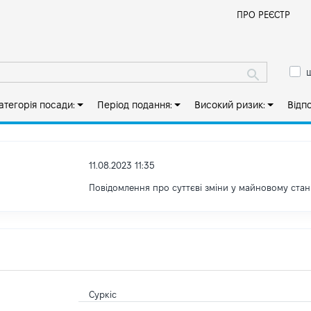
Й
ПРО РЕЄСТР
ш
атегорія посади:
Період подання:
Високий ризик:
Відп
11.08.2023 11:35
Повідомлення про суттєві зміни у майновому стан
Суркіс