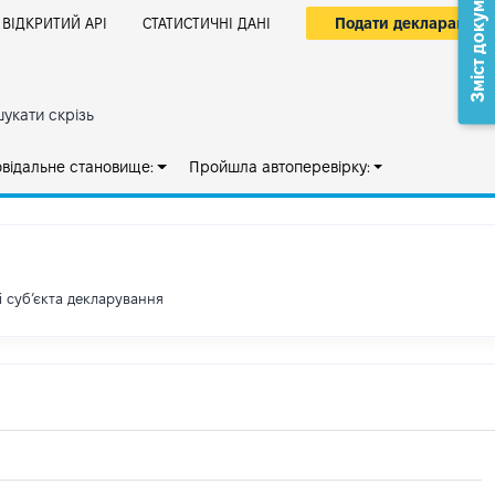
Зміст документа
Подати декларацію
ВІДКРИТИЙ АРІ
СТАТИСТИЧНІ ДАНІ
укати скрізь
овідальне становище:
Пройшла автоперевірку:
і субʼєкта декларування