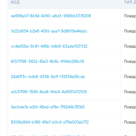
КОД
ТИП 
ee598a07-8b54-4090-a8d3-9566b3318208
Повід
1d22d654-b2e8-40fd-aaa7-9d8619e44abc
Повід
cc4e438a-9c81-445b-b4b9-63ade1531122
Повід
6f371f98-3822-45e3-8b8c-fff44d286cf9
Повід
24a6ff3c-bdb6-4356-8a1f-f35f34e26cab
Повід
a1b37f98-7645-4ba8-9bb4-4a9531d72105
Повід
5ecbde7a-e2fd-48ad-af9e-7f9244b787e5
Повід
8308a994-b186-49e7-b0c4-d79a007ab772
Повід