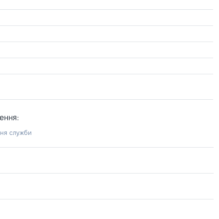
ення:
ння служби