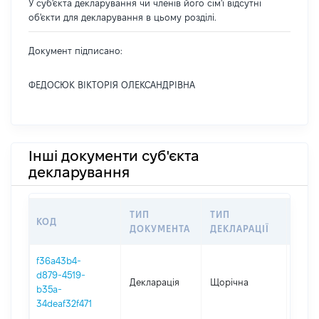
У суб'єкта декларування чи членів його сім'ї відсутні
об'єкти для декларування в цьому розділі.
Документ підписано:
ФЕДОСЮК ВІКТОРІЯ ОЛЕКСАНДРІВНА
Інші документи суб'єкта
декларування
ТИП
ТИП
КОД
ПЕР
ДОКУМЕНТА
ДЕКЛАРАЦІЇ
f36a43b4-
d879-4519-
Декларація
Щорічна
2025
b35a-
34deaf32f471