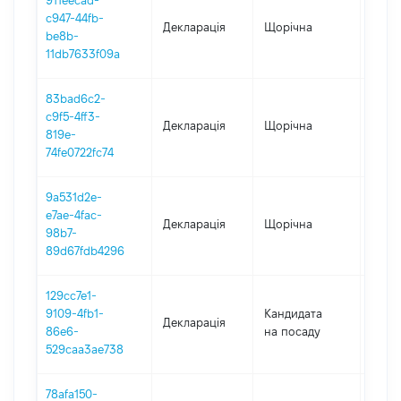
911eecad-
c947-44fb-
Декларація
Щорічна
2021
be8b-
11db7633f09a
83bad6c2-
c9f5-4ff3-
Декларація
Щорічна
2020
819e-
74fe0722fc74
9a531d2e-
e7ae-4fac-
Декларація
Щорічна
2019
98b7-
89d67fdb4296
129cc7e1-
9109-4fb1-
Кандидата
Декларація
2018
86e6-
на посаду
529caa3ae738
78afa150-