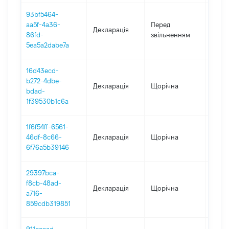
93bf5464-
01.01
aa5f-4a36-
Перед
Декларація
-
86fd-
звільненням
15.09
5ea5a2dabe7a
16d43ecd-
b272-4dbe-
Декларація
Щорічна
2024
bdad-
1f39530b1c6a
1f6f54ff-6561-
46df-8c66-
Декларація
Щорічна
2023
6f76a5b39146
29397bca-
f8cb-48ad-
Декларація
Щорічна
2022
a716-
859cdb319851